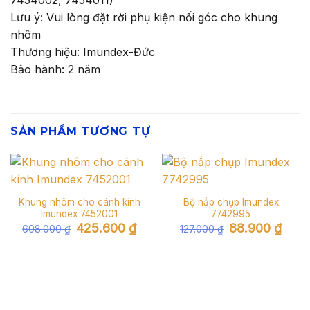
Lưu ý: Vui lòng đặt rời phụ kiện nối góc cho khung
nhôm
Thương hiệu: Imundex-Đức
Bảo hành: 2 năm
SẢN PHẨM TƯƠNG TỰ
Khung nhôm cho cánh kính
Bộ nắp chụp Imundex
Imundex 7452001
7742995
Giá
Giá
Giá
Giá
425.600
₫
88.900
₫
608.000
₫
127.000
₫
gốc
hiện
gốc
hiện
là:
tại
là:
tại
608.000 ₫.
là:
127.000 ₫.
là:
425.600 ₫.
88.90