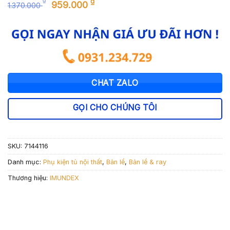
Giá
Giá
₫
₫
959.000
1.370.000
gốc
hiện
là:
tại
1.370.000 ₫.
là:
959.000 ₫.
CHAT ZALO
GỌI CHO CHÚNG TÔI
SKU:
7144116
Danh mục:
Phụ kiện tủ nội thất
,
Bản lề
,
Bản lề & ray
Thương hiệu:
IMUNDEX