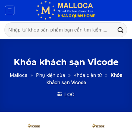
Bỏ
qua
nội
dung
Tìm
kiếm:
Khóa khách sạn Vicode
Malloca
»
Phụ kiện cửa
»
Khóa điện tử
»
Khóa
khách sạn Vicode
LỌC