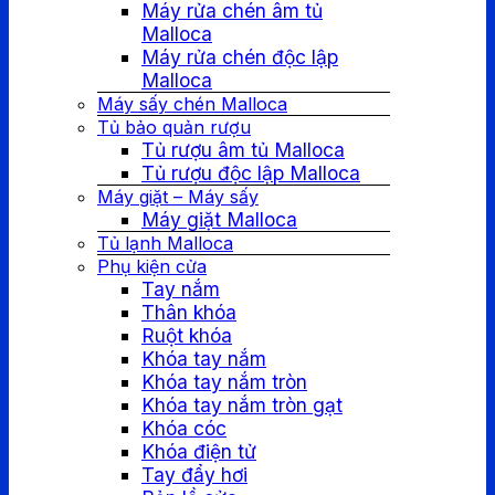
Máy rửa chén âm tủ
Malloca
Máy rửa chén độc lập
Malloca
Máy sấy chén Malloca
Tủ bảo quản rượu
Tủ rượu âm tủ Malloca
Tủ rượu độc lập Malloca
Máy giặt – Máy sấy
Máy giặt Malloca
Tủ lạnh Malloca
Phụ kiện cửa
Tay nắm
Thân khóa
Ruột khóa
Khóa tay nắm
Khóa tay nắm tròn
Khóa tay nắm tròn gạt
Khóa cóc
Khóa điện tử
Tay đẩy hơi