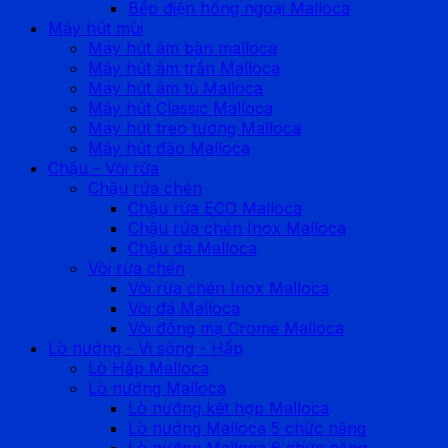
Bếp điện hồng ngoại Malloca
Máy hút mùi
Máy hút âm bàn malloca
Máy hút âm trần Malloca
Máy hút âm tủ Malloca
Máy hút Classic Malloca
Máy hút treo tường Malloca
Máy hút đảo Malloca
Chậu - Vòi rửa
Chậu rửa chén
Chậu rửa ECO Malloca
Chậu rửa chén Inox Malloca
Chậu đá Malloca
Vòi rửa chén
Vòi rửa chén Inox Malloca
Vòi đá Malloca
Vòi đồng mạ Crome Malloca
Lò nướng - Vi sóng - Hấp
Lò Hấp Malloca
Lò nướng Malloca
Lò nướng kết hợp Malloca
Lò nướng Malloca 5 chức năng
Lò nướng Malloca 6 chức năng