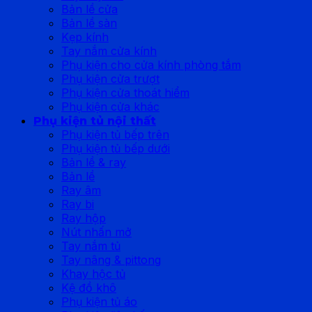
Bản lề cửa
Bản lề sàn
Kẹp kính
Tay nắm cửa kính
Phụ kiện cho cửa kính phòng tắm
Phụ kiện cửa trượt
Phụ kiện cửa thoát hiểm
Phụ kiện cửa khác
Phụ kiện tủ nội thất
Phụ kiện tủ bếp trên
Phụ kiện tủ bếp dưới
Bản lề & ray
Bản lề
Ray âm
Ray bi
Ray hộp
Nút nhấn mở
Tay nắm tủ
Tay nâng & pittong
Khay hộc tủ
Kệ đồ khô
Phụ kiện tủ áo