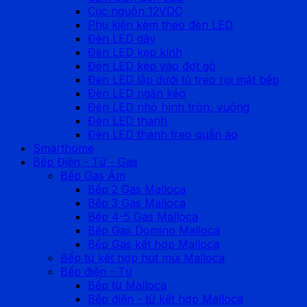
Cục nguồn 12VDC
Phụ kiện kèm theo đèn LED
Đèn LED dây
Đèn LED kẹp kính
Đèn LED kẹp vào đợt gỗ
Đèn LED lắp dưới tủ treo rọi mặt bếp
Đèn LED ngăn kéo
Đèn LED nhỏ hình tròn, vuông
Đèn LED thanh
Đèn LED thanh treo quần áo
Smarthome
Bếp Điện - Từ - Gas
Bếp Gas Âm
Bếp 2 Gas Malloca
Bếp 3 Gas Malloca
Bếp 4-5 Gas Malloca
Bếp Gas Domino Malloca
Bếp Gas kết hợp Malloca
Bếp từ kết hợp hút mùi Malloca
Bếp điện - Từ
Bếp từ Malloca
Bếp điện - từ kết hợp Malloca