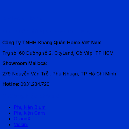
Malloca Home
Phân Phối Thiết bị Malloca Chính Hãng
Công Ty TNHH Khang Quân Home Việt Nam
Trụ sở: 60 Đường số 2, CityLand, Gò Vấp, TP.HCM
Showroom Malloca:
279 Nguyễn Văn Trỗi, Phú Nhuận, TP Hồ Chí Minh
Hotline:
0931.234.729
Thương hiệu phổ biến
Phụ kiện Blum
Phụ kiện Garis
GrandX
Vickini