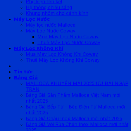
Phụ kiện liên kết
Hệ thống chiếu sáng
Khung nhôm cho cánh kính
Máy Lọc Nước
Máy lọc nước Malloca
Máy Lọc Nước Coway
Mua Máy Lọc Nước Coway
Thuê Máy Lọc Nước Coway
Máy Lọc Không Khí
Mua Máy Lọc Không Khí Coway
Thuê Máy Lọc Không Khí Coway
Tin tức
Bảng Giá
MALLOCA KHUYẾN MÃI 2025 ƯU ĐÃI NGẬP
TRÀN
Bảng Giá Sản Phẩm Malloca Việt Nam mới
nhất 2025
Bảng Giá Bếp Từ – Bếp Điện Từ Malloca mới
nhất 2025
Bảng Giá Chậu Inox Malloca mới nhất 2025
Bảng Giá Vòi Rửa Chén Inox Malloca mới nhất
2025