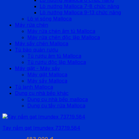
Lò nướng Malloca 7-8 chức năng
Lò nướng Malloca 9-13 chức năng
Lò vi sóng Malloca
Máy rửa chén
Máy rửa chén âm tủ Malloca
Máy rửa chén độc lập Malloca
Máy sấy chén Malloca
Tủ bảo quản rượu
Tủ rượu âm tủ Malloca
Tủ rượu độc lập Malloca
Máy giặt - Máy sấy
Máy giặt Malloca
Máy sấy Malloca
Tủ lạnh Malloca
Dụng cụ nhà bếp khác
Dụng cụ nhà bếp malloca
Dụng cụ tẩy rửa Malloca
Tay nắm gạt Imundex 737.19.584
Giá
Giá