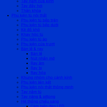
Tay nắm cửa kính
Tay đẩy hơi
Thân khóa
Phụ kiện tủ nội thất
Phụ kiện tủ bếp trên
Phụ kiện tủ bếp dưới
Kệ đồ khô
Khay hộc tủ
Phụ kiện tủ áo
Phụ kiện cửa trượt
Bản lề & ray
Bản lề
Nút nhấn mở
Ray âm
Ray bi
Ray hộp
Khung nhôm cho cánh kính
Phụ kiện liên kết
Phụ kiện nội thất thông minh
Tay nắm tủ
Tay nâng & pittong
Hệ thống chiếu sáng
Cảm biến đèn LED