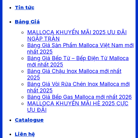
Tin tức
Bảng Giá
MALLOCA KHUYẾN MÃI 2025 ƯU ĐÃI
NGẬP TRÀN
Bảng Giá Sản Phẩm Malloca Việt Nam mới
nhất 2025
Bảng Giá Bếp Từ – Bếp Điện Từ Malloca
mới nhất 2025
Bảng Giá Chậu Inox Malloca mới nhất
2025
Bảng Giá Vòi Rửa Chén Inox Malloca mới
nhất 2025
Bảng Giá Bếp Gas Malloca mới nhất 2026
MALLOCA KHUYẾN MÃI HÈ 2025 CỰC
ƯU ĐÃI
Catalogue
Liên hệ