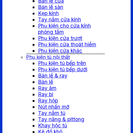
Bản lề cửa
Bản lề sàn
Kẹp kính
Tay nắm cửa kính
Phụ kiện cho cửa kính
phòng tắm
Phụ kiện cửa trượt
Phụ kiện cửa thoát hiểm
Phụ kiện cửa khác
Phụ kiện tủ nội thất
Phụ kiện tủ bếp trên
Phụ kiện tủ bếp dưới
Bản lề & ray
Bản lề
Ray âm
Ray bi
Ray hộp
Nút nhấn mở
Tay nắm tủ
Tay nâng & pittong
Khay hộc tủ
Kệ đồ khô