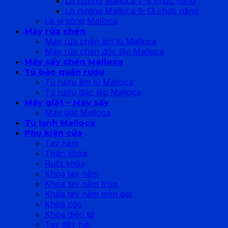
Lò nướng Malloca 7-8 chức năng
Lò nướng Malloca 9-13 chức năng
Lò vi sóng Malloca
Máy rửa chén
Máy rửa chén âm tủ Malloca
Máy rửa chén độc lập Malloca
Máy sấy chén Malloca
Tủ bảo quản rượu
Tủ rượu âm tủ Malloca
Tủ rượu độc lập Malloca
Máy giặt – Máy sấy
Máy giặt Malloca
Tủ lạnh Malloca
Phụ kiện cửa
Tay nắm
Thân khóa
Ruột khóa
Khóa tay nắm
Khóa tay nắm tròn
Khóa tay nắm tròn gạt
Khóa cóc
Khóa điện tử
Tay đẩy hơi