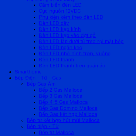
Cảm biến đèn LED
Cục nguồn 12VDC
Phụ kiện kèm theo đèn LED
Đèn LED dây
Đèn LED kẹp kính
Đèn LED kẹp vào đợt gỗ
Đèn LED lắp dưới tủ treo rọi mặt bếp
Đèn LED ngăn kéo
Đèn LED nhỏ hình tròn, vuông
Đèn LED thanh
Đèn LED thanh treo quần áo
Smarthome
Bếp Điện - Từ - Gas
Bếp Gas Âm
Bếp 2 Gas Malloca
Bếp 3 Gas Malloca
Bếp 4-5 Gas Malloca
Bếp Gas Domino Malloca
Bếp Gas kết hợp Malloca
Bếp từ kết hợp hút mùi Malloca
Bếp điện - Từ
Bếp từ Malloca