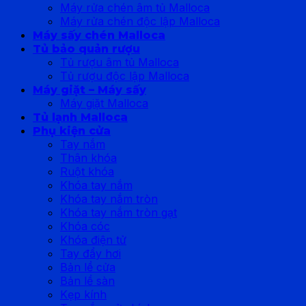
Máy rửa chén âm tủ Malloca
Máy rửa chén độc lập Malloca
Máy sấy chén Malloca
Tủ bảo quản rượu
Tủ rượu âm tủ Malloca
Tủ rượu độc lập Malloca
Máy giặt – Máy sấy
Máy giặt Malloca
Tủ lạnh Malloca
Phụ kiện cửa
Tay nắm
Thân khóa
Ruột khóa
Khóa tay nắm
Khóa tay nắm tròn
Khóa tay nắm tròn gạt
Khóa cóc
Khóa điện tử
Tay đẩy hơi
Bản lề cửa
Bản lề sàn
Kẹp kính