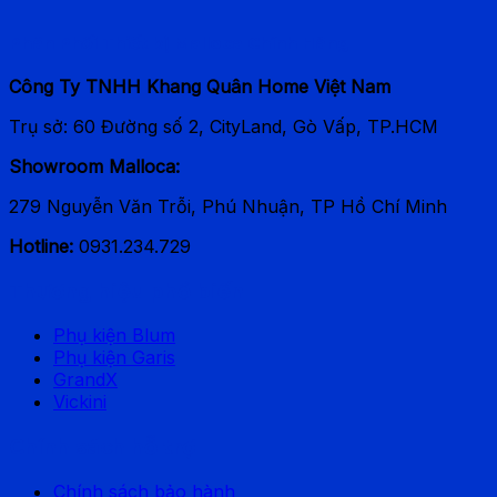
Phân Phối Thiết bị Malloca Chính Hãng
Công Ty TNHH Khang Quân Home Việt Nam
Trụ sở: 60 Đường số 2, CityLand, Gò Vấp, TP.HCM
Showroom Malloca:
279 Nguyễn Văn Trỗi, Phú Nhuận, TP Hồ Chí Minh
Hotline:
0931.234.729
Thương hiệu phổ biến
Phụ kiện Blum
Phụ kiện Garis
GrandX
Vickini
Chính sách hỗ trợ
Chính sách bảo hành