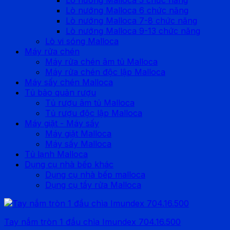
Lò nướng Malloca 6 chức năng
Lò nướng Malloca 7-8 chức năng
Lò nướng Malloca 9-13 chức năng
Lò vi sóng Malloca
Máy rửa chén
Máy rửa chén âm tủ Malloca
Máy rửa chén độc lập Malloca
Máy sấy chén Malloca
Tủ bảo quản rượu
Tủ rượu âm tủ Malloca
Tủ rượu độc lập Malloca
Máy giặt - Máy sấy
Máy giặt Malloca
Máy sấy Malloca
Tủ lạnh Malloca
Dụng cụ nhà bếp khác
Dụng cụ nhà bếp malloca
Dụng cụ tẩy rửa Malloca
Tay nắm tròn 1 đầu chìa Imundex 704.16.500