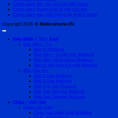
Chính sách đổi, trả và hoàn tiền hàng
Chính sách thanh toán & vận chuyển
Chính sách bảo mật thông tin khách hàng
Copyright 2026 ©
Mallocahome.VN
Bếp Điện – Từ – Gas
Bếp điện – Từ
Bếp từ Malloca
Bếp điện – từ kết hợp Malloca
Bếp điện hồng ngoại Malloca
Bếp từ kết hợp hút mùi Malloca
Bếp Gas Âm
Bếp 2 Gas Malloca
Bếp 3 Gas Malloca
Bếp 4-5 Gas Malloca
Bếp Gas kết hợp Malloca
Bếp Gas Domino Malloca
Chậu – Vòi rửa
Chậu rửa chén
Chậu rửa chén Inox Malloca
Chậu đá Malloca