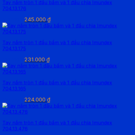
Tay nắm tròn 1 đầu bấm và 1 đầu chìa Imundex
203.000 ₫.
704.13.176
Giá
Giá
245.000
₫
350.000
₫
gốc
hiện
là:
tại
350.000 ₫.
là:
Tay nắm tròn 1 đầu bấm và 1 đầu chìa Imundex
245.000 ₫.
704.13.175
Giá
Giá
231.000
₫
330.000
₫
gốc
hiện
là:
tại
330.000 ₫.
là:
Tay nắm tròn 1 đầu bấm và 1 đầu chìa Imundex
231.000 ₫.
704.13.165
Giá
Giá
224.000
₫
320.000
₫
gốc
hiện
là:
tại
320.000 ₫.
là:
Tay nắm tròn 1 đầu bấm và 1 đầu chìa Imundex
224.000 ₫.
704.13.476