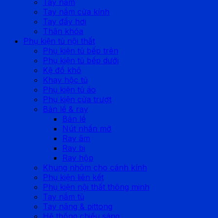
Tay nắm
Tay nắm cửa kính
Tay đẩy hơi
Thân khóa
Phụ kiện tủ nội thất
Phụ kiện tủ bếp trên
Phụ kiện tủ bếp dưới
Kệ đồ khô
Khay hộc tủ
Phụ kiện tủ áo
Phụ kiện cửa trượt
Bản lề & ray
Bản lề
Nút nhấn mở
Ray âm
Ray bi
Ray hộp
Khung nhôm cho cánh kính
Phụ kiện liên kết
Phụ kiện nội thất thông minh
Tay nắm tủ
Tay nâng & pittong
Hệ thống chiếu sáng