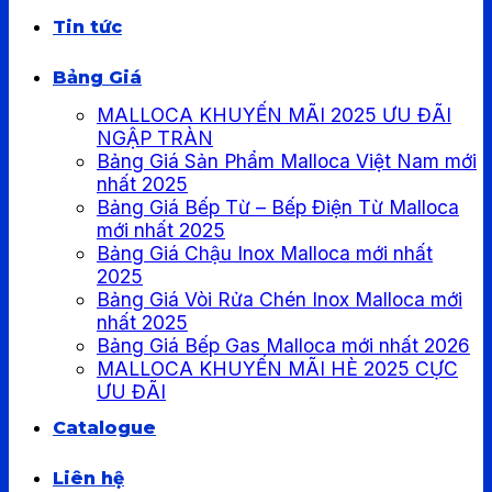
Tin tức
Bảng Giá
MALLOCA KHUYẾN MÃI 2025 ƯU ĐÃI
NGẬP TRÀN
Bảng Giá Sản Phẩm Malloca Việt Nam mới
nhất 2025
Bảng Giá Bếp Từ – Bếp Điện Từ Malloca
mới nhất 2025
Bảng Giá Chậu Inox Malloca mới nhất
2025
Bảng Giá Vòi Rửa Chén Inox Malloca mới
nhất 2025
Bảng Giá Bếp Gas Malloca mới nhất 2026
MALLOCA KHUYẾN MÃI HÈ 2025 CỰC
ƯU ĐÃI
Catalogue
Liên hệ