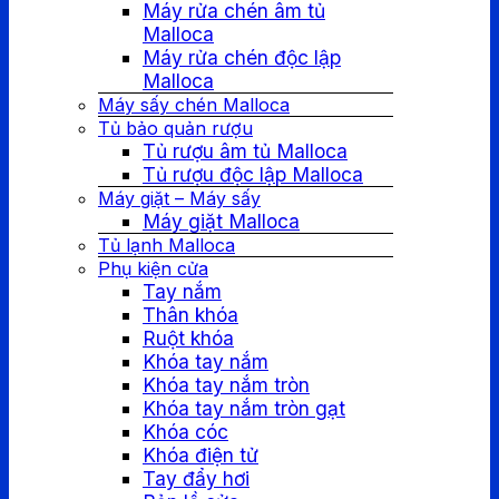
Máy rửa chén âm tủ
Malloca
Máy rửa chén độc lập
Malloca
Máy sấy chén Malloca
Tủ bảo quản rượu
Tủ rượu âm tủ Malloca
Tủ rượu độc lập Malloca
Máy giặt – Máy sấy
Máy giặt Malloca
Tủ lạnh Malloca
Phụ kiện cửa
Tay nắm
Thân khóa
Ruột khóa
Khóa tay nắm
Khóa tay nắm tròn
Khóa tay nắm tròn gạt
Khóa cóc
Khóa điện tử
Tay đẩy hơi