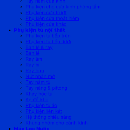
Tay nắm cửa kính
Phụ kiện cho cửa kính phòng tắm
Phụ kiện cửa trượt
Phụ kiện cửa thoát hiểm
Phụ kiện cửa khác
Phụ kiện tủ nội thất
Phụ kiện tủ bếp trên
Phụ kiện tủ bếp dưới
Bản lề & ray
Bản lề
Ray âm
Ray bi
Ray hộp
Nút nhấn mở
Tay nắm tủ
Tay nâng & pittong
Khay hộc tủ
Kệ đồ khô
Phụ kiện tủ áo
Phụ kiện liên kết
Hệ thống chiếu sáng
Khung nhôm cho cánh kính
Máy Lọc Nước