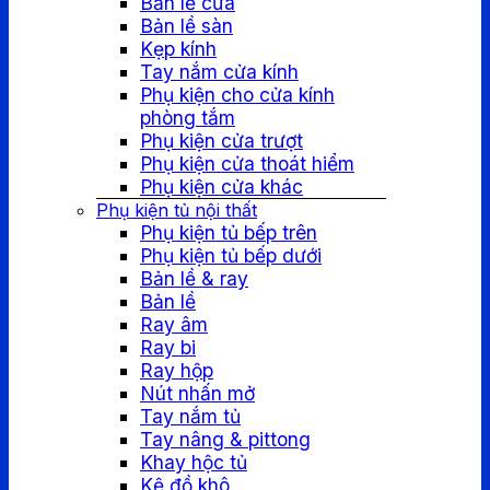
Bản lề cửa
Bản lề sàn
Kẹp kính
Tay nắm cửa kính
Phụ kiện cho cửa kính
phòng tắm
Phụ kiện cửa trượt
Phụ kiện cửa thoát hiểm
Phụ kiện cửa khác
Phụ kiện tủ nội thất
Phụ kiện tủ bếp trên
Phụ kiện tủ bếp dưới
Bản lề & ray
Bản lề
Ray âm
Ray bi
Ray hộp
Nút nhấn mở
Tay nắm tủ
Tay nâng & pittong
Khay hộc tủ
Kệ đồ khô