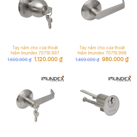
Tay nắm cho cửa thoát
Tay nắm cho cửa thoát
hiểm Imundex 707.19.997
hiểm Imundex 707.19.998
Giá
Giá
Giá
Giá
1.120.000
₫
980.000
₫
1.600.000
₫
1.400.000
₫
gốc
hiện
gốc
hiện
là:
tại
là:
tại
1.600.000 ₫.
là:
1.400.000 ₫.
là:
1.120.000 ₫.
980.