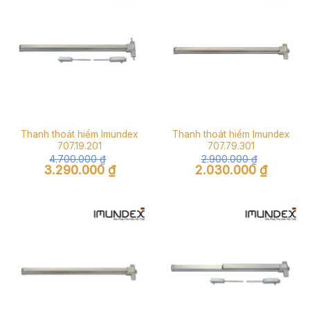
Thanh thoát hiểm Imundex
Thanh thoát hiểm Imundex
707.19.201
707.79.301
4.700.000
₫
2.900.000
₫
Giá
Giá
Giá
Giá
3.290.000
₫
2.030.000
₫
gốc
hiện
gốc
hiện
là:
tại
là:
tại
4.700.000 ₫.
là:
2.900.000 ₫.
là:
3.290.000 ₫.
2.030.000