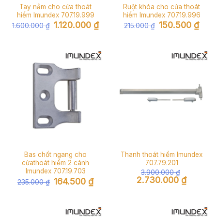
Tay nắm cho cửa thoát
Ruột khóa cho cửa thoát
hiểm Imundex 707.19.999
hiểm Imundex 707.19.996
Giá
Giá
Giá
Giá
1.120.000
₫
150.500
₫
1.600.000
₫
215.000
₫
gốc
hiện
gốc
hiện
là:
tại
là:
tại
1.600.000 ₫.
là:
215.000 ₫.
là:
1.120.000 ₫.
150.5
Bas chốt ngang cho
Thanh thoát hiểm Imundex
cửathoát hiểm 2 cánh
707.79.201
Imundex 707.19.703
3.900.000
₫
Giá
Giá
2.730.000
₫
Giá
Giá
164.500
₫
235.000
₫
gốc
hiện
gốc
hiện
là:
tại
là:
tại
3.900.000 ₫.
là:
235.000 ₫.
là:
2.730.000
164.500 ₫.