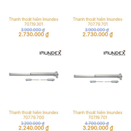
Thanh thoát hiểm Imundex
Thanh thoát hiểm Imundex
707.19.301
707.79.701
3.900.000
₫
3.900.000
₫
Giá
Giá
Giá
Giá
2.730.000
₫
2.730.000
₫
gốc
hiện
gốc
hiện
là:
tại
là:
tại
3.900.000 ₫.
là:
3.900.000 ₫.
là:
2.730.000 ₫.
2.730.000
Thanh thoát hiểm Imundex
Thanh thoát hiểm Imundex
707.79.700
707.19.701
3.200.000
₫
4.700.000
₫
Giá
Giá
Giá
Giá
2.240.000
₫
3.290.000
₫
gốc
hiện
gốc
hiện