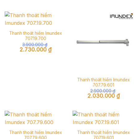
là:
tại
là:
tại
3.200.000 ₫.
là:
4.700.000 ₫.
là:
2.240.000 ₫.
3.290.000
Thanh thoát hiểm Imundex
707.19.700
3.900.000
₫
Giá
Giá
2.730.000
₫
gốc
hiện
là:
tại
3.900.000 ₫.
là:
2.730.000 ₫.
Thanh thoát hiểm Imundex
707.79.601
2.900.000
₫
Giá
Giá
2.030.000
₫
gốc
hiện
là:
tại
2.900.000 ₫.
là:
2.030.000
Thanh thoát hiểm Imundex
Thanh thoát hiểm Imundex
707.79.600
707.19.601