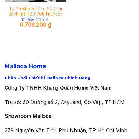
Tủ Đồ Khô 5 Tầng 600mm
cánh mở 7801706 Imundex
13.866.000
₫
Giá
Giá
9.706.200
₫
gốc
hiện
là:
tại
13.866.000 ₫.
là:
9.706.200 ₫.
Malloca Home
Phân Phối Thiết bị Malloca Chính Hãng
Công Ty TNHH Khang Quân Home Việt Nam
Trụ sở: 60 Đường số 2, CityLand, Gò Vấp, TP.HCM
Showroom Malloca:
279 Nguyễn Văn Trỗi, Phú Nhuận, TP Hồ Chí Minh