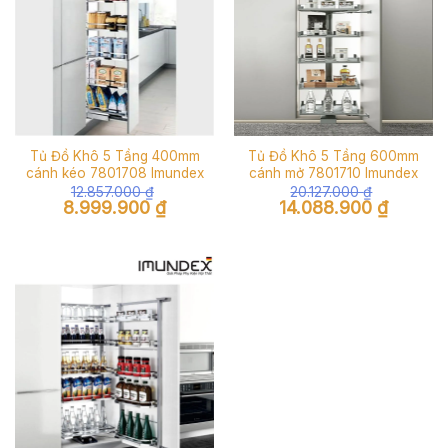
Tủ Đồ Khô 5 Tầng 400mm
Tủ Đồ Khô 5 Tầng 600mm
cánh kéo 7801708 Imundex
cánh mở 7801710 Imundex
12.857.000
₫
20.127.000
₫
Giá
Giá
Giá
Giá
8.999.900
₫
14.088.900
₫
gốc
hiện
gốc
hiện
là:
tại
là:
tại
12.857.000 ₫.
là:
20.127.000 ₫.
là:
8.999.900 ₫.
14.088.90