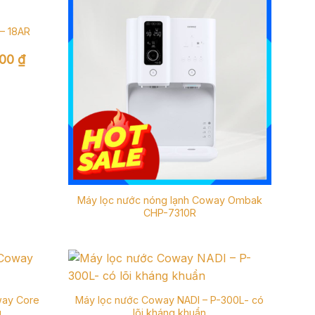
– 18AR
Giá
000
₫
hiện
tại
 ₫.
là:
13.000.000 ₫.
Máy lọc nước nóng lạnh Coway Ombak
CHP-7310R
way Core
Máy lọc nước Coway NADI – P-300L- có
g
lõi kháng khuẩn