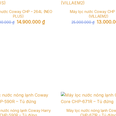
 nước Coway CHP – 264L (NEO
Máy lọc nước Coway CHP 
PLUS)
(VILLAEM2)
Giá
Giá
Giá
14.900.000
₫
13.000.
800.000
₫
25.000.000
₫
gốc
hiện
gốc
là:
tại
là:
19.800.000 ₫.
là:
25.000.000
14.900.000 ₫.
 nước nóng lạnh Coway Harry
Máy lọc nước nóng lạnh Co
CHP-590R – Tủ đứng
CHP-671R – Tủ đứn