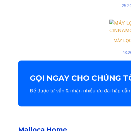
25.
MÁY LỌ
13.
GỌI NGAY CHO CHÚNG T
Để được tư vấn & nhận nhiều ưu đãi hấp dẫn
Malloca Home