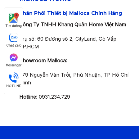
Phân Phối Thiết bị Malloca Chính Hãng
Công Ty TNHH Khang Quân Home Việt Nam
Tìm đường
Trụ sở: 60 Đường số 2, CityLand, Gò Vấp,
TP.HCM
Chat Zalo
Showroom Malloca:
Messenger
279 Nguyễn Văn Trỗi, Phú Nhuận, TP Hồ Chí
Minh
HOTLINE
Hotline:
0931.234.729