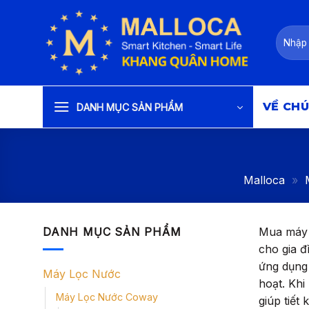
Bỏ
qua
Tìm
nội
kiếm:
dung
VỀ CHÚ
DANH MỤC SẢN PHẨM
Malloca
»
DANH MỤC SẢN PHẨM
Mua máy 
cho gia 
ứng dụng 
Máy Lọc Nước
hoạt. Kh
Máy Lọc Nước Coway
giúp tiết