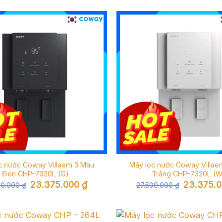
c nước Coway Villaem 3 Màu
Máy lọc nước Coway Villae
Đen CHP-7320L (G)
Trắng CHP-7320L (W
Giá
Giá
Giá
23.375.000
₫
23.375.
00.000
₫
27.500.000
₫
gốc
hiện
gốc
là:
tại
là:
27.500.000 ₫.
là:
27.500.000 
23.375.000 ₫.