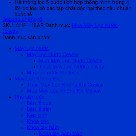
Hệ thống lọc 5 bước tích hợp thông minh trong 4
lõi lọc loại bỏ các tạp chất độc hại theo tiêu chuẩn
quốc tế
Gọi cho chúng tôi
chat zalo
SKU:
CHP - 18AR
Danh mục:
Mua Máy Lọc Nước
Coway
Danh mục sản phẩm
Máy Lọc Nước
Máy Lọc Nước Coway
Mua Máy Lọc Nước Coway
Thuê Máy Lọc Nước Coway
Máy lọc nước Malloca
Máy Lọc Không Khí
Thuê Máy Lọc Không Khí Coway
Mua Máy Lọc Không Khí Coway
Phụ kiện cửa
Bản lề cửa
Bản lề sàn
Kẹp kính
Khóa cóc
Khóa tay nắm
Khóa tay nắm tròn