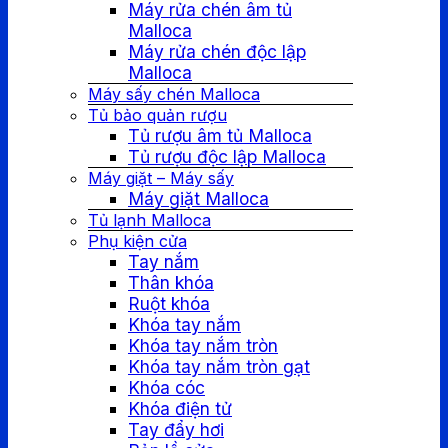
Máy rửa chén âm tủ
Malloca
Máy rửa chén độc lập
Malloca
Máy sấy chén Malloca
Tủ bảo quản rượu
Tủ rượu âm tủ Malloca
Tủ rượu độc lập Malloca
Máy giặt – Máy sấy
Máy giặt Malloca
Tủ lạnh Malloca
Phụ kiện cửa
Tay nắm
Thân khóa
Ruột khóa
Khóa tay nắm
Khóa tay nắm tròn
Khóa tay nắm tròn gạt
Khóa cóc
Khóa điện tử
Tay đẩy hơi