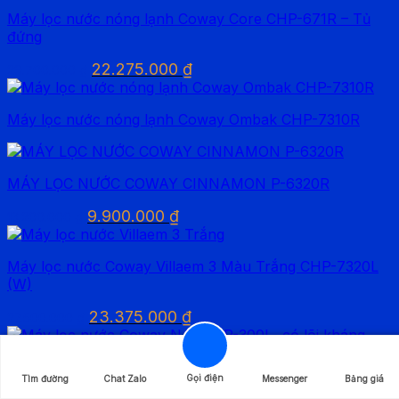
27.500.000 ₫.
là:
Máy lọc nước nóng lạnh Coway Core CHP-671R – Tủ
23.375.000 ₫.
đứng
Giá
Giá
22.275.000
₫
29.700.000
₫
gốc
hiện
là:
tại
Máy lọc nước nóng lạnh Coway Ombak CHP-7310R
29.700.000 ₫.
là:
22.275.000 ₫.
MÁY LỌC NƯỚC COWAY CINNAMON P-6320R
Giá
Giá
9.900.000
₫
13.200.000
₫
gốc
hiện
là:
tại
Máy lọc nước Coway Villaem 3 Màu Trắng CHP-7320L
13.200.000 ₫.
là:
(W)
9.900.000 ₫.
Giá
Giá
23.375.000
₫
27.500.000
₫
gốc
hiện
là:
tại
27.500.000 ₫.
là:
Gọi điện
Tìm đường
Chat Zalo
Messenger
Bảng giá
Máy lọc nước Coway NADI – P-300L- có lõi kháng
23.375.000 ₫.