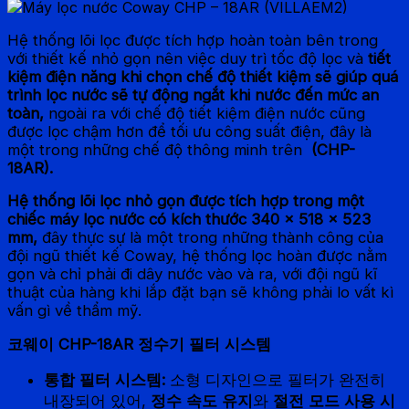
Hệ thống lõi lọc được tích hợp hoàn toàn bên trong
với thiết kế nhỏ gọn nên việc duy trì tốc độ lọc và
tiết
kiệm điện năng khi chọn chế độ thiết kiệm sẽ giúp quá
trình lọc nước sẽ tự động ngắt khi nước đến mức an
toàn,
ngoài ra với chế độ tiết kiệm điện nước cũng
được lọc chậm hơn để tối ưu công suất điện, đây là
một trong những chế độ thông minh trên
(CHP-
18AR).
Hệ thống lõi lọc nhỏ gọn được tích hợp trong một
chiếc máy lọc nước có kích thước 340 x 518 x 523
mm,
đây thực sự là một trong những thành công của
đội ngũ thiết kế Coway, hệ thống lọc hoàn được nằm
gọn và chỉ phải đi dây nước vào và ra, với đội ngũ kĩ
thuật của hàng khi lắp đặt bạn sẽ không phải lo vất kì
vấn gì về thẩm mỹ.
코웨이 CHP-18AR 정수기 필터 시스템
통합 필터 시스템:
소형 디자인으로 필터가 완전히
내장되어 있어,
정수 속도 유지
와
절전 모드 사용 시