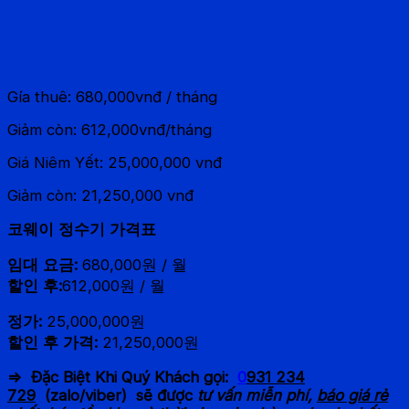
BẢNG GIÁ MÁY LỌC NƯỚC
COWAY
Gía thuê: 680,000vnđ / tháng
Giảm còn: 612,000vnđ/tháng
Giá Niêm Yết: 25,000,000 vnđ
Giảm còn: 21,250,000 vnđ
코웨이 정수기 가격표
임대 요금:
680,000원 / 월
할인 후:
612,000원 / 월
정가:
25,000,000원
할인 후 가격:
21,250,000원
⇒
Đặc Biệt Khi Quý Khách gọi:
0
931 234
729
(zalo/viber) sẽ được
tư vấn miễn phí,
báo giá rẻ