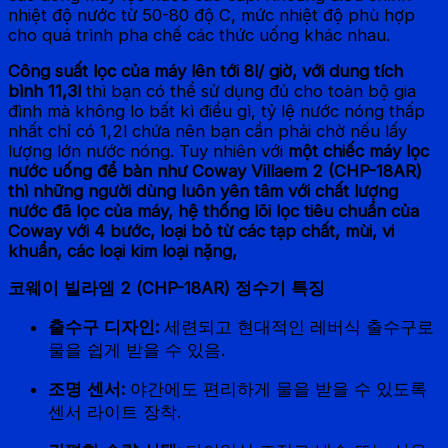
nhiệt độ nước từ 50-80 độ C, mức nhiệt độ phù hợp
cho quá trình pha chế các thức uống khác nhau.
Công suất lọc của máy lên tới 8l/ giờ, với dung tích
bình 11,3l
thì bạn có thể sử dụng đủ cho toàn bộ gia
đình mà không lo bất kì điều gì, tỷ lệ nước nóng thấp
nhất chỉ có 1,2l chứa nên bạn cần phải chờ nếu lấy
lượng lớn nước nóng. Tuy nhiên với
một chiếc máy lọc
nước uống để bàn như Coway Villaem 2 (CHP-18AR)
thì những người dùng luôn yên tâm với chất lượng
nước đã lọc của máy, hệ thống lõi lọc tiêu chuẩn của
Coway với 4 bước, loại bỏ từ các tạp chất, mùi, vi
khuẩn, các loại kim loại nặng,
코웨이 빌라엠 2 (CHP-18AR) 정수기 특징
출수구 디자인:
세련되고 현대적인 레버식 출수구로
물을 쉽게 받을 수 있음.
조명 센서:
야간에도 편리하게 물을 받을 수 있도록
센서 라이트 장착.