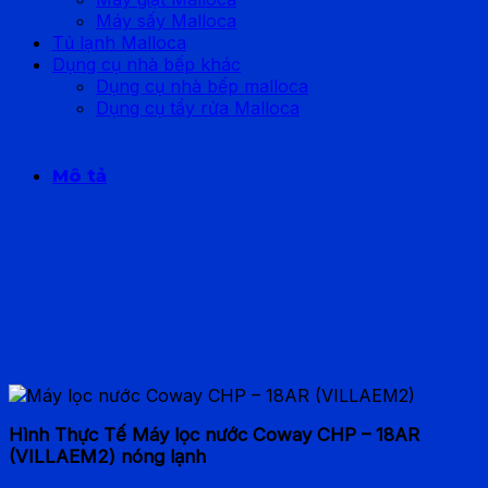
Máy sấy Malloca
Tủ lạnh Malloca
Dụng cụ nhà bếp khác
Dụng cụ nhà bếp malloca
Dụng cụ tẩy rửa Malloca
Mô tả
Máy lọc nước Coway CHP – 18AR
(VILLAEM2)
코웨이 정수기 CHP-18AR
(VILLAEM2) 온냉수기 설명
Hình Thực Tế Máy lọc nước Coway CHP – 18AR
(VILLAEM2) nóng lạnh