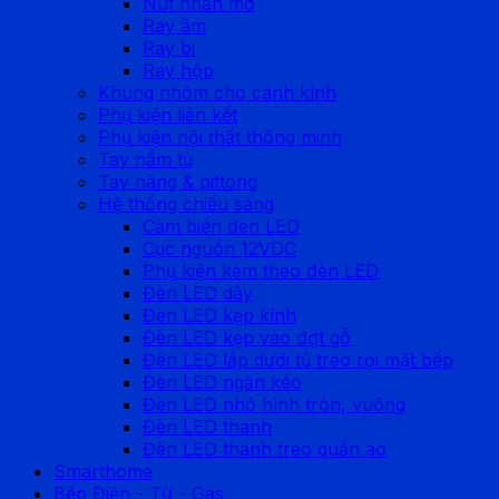
Nút nhấn mở
Ray âm
Ray bi
Ray hộp
Khung nhôm cho cánh kính
Phụ kiện liên kết
Phụ kiện nội thất thông minh
Tay nắm tủ
Tay nâng & pittong
Hệ thống chiếu sáng
Cảm biến đèn LED
Cục nguồn 12VDC
Phụ kiện kèm theo đèn LED
Đèn LED dây
Đèn LED kẹp kính
Đèn LED kẹp vào đợt gỗ
Đèn LED lắp dưới tủ treo rọi mặt bếp
Đèn LED ngăn kéo
Đèn LED nhỏ hình tròn, vuông
Đèn LED thanh
Đèn LED thanh treo quần áo
Smarthome
Bếp Điện - Từ - Gas