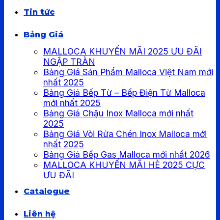
Tin tức
Bảng Giá
MALLOCA KHUYẾN MÃI 2025 ƯU ĐÃI
NGẬP TRÀN
Bảng Giá Sản Phẩm Malloca Việt Nam mới
nhất 2025
Bảng Giá Bếp Từ – Bếp Điện Từ Malloca
mới nhất 2025
Bảng Giá Chậu Inox Malloca mới nhất
2025
Bảng Giá Vòi Rửa Chén Inox Malloca mới
nhất 2025
Bảng Giá Bếp Gas Malloca mới nhất 2026
MALLOCA KHUYẾN MÃI HÈ 2025 CỰC
ƯU ĐÃI
Catalogue
Liên hệ