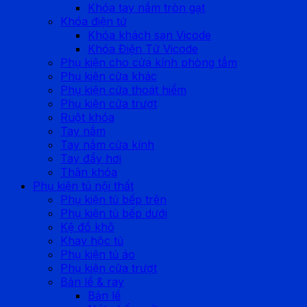
Khóa tay nắm tròn gạt
Khóa điện tử
Khóa khách sạn Vicode
Khóa Điện Tử Vicode
Phụ kiện cho cửa kính phòng tắm
Phụ kiện cửa khác
Phụ kiện cửa thoát hiểm
Phụ kiện cửa trượt
Ruột khóa
Tay nắm
Tay nắm cửa kính
Tay đẩy hơi
Thân khóa
Phụ kiện tủ nội thất
Phụ kiện tủ bếp trên
Phụ kiện tủ bếp dưới
Kệ đồ khô
Khay hộc tủ
Phụ kiện tủ áo
Phụ kiện cửa trượt
Bản lề & ray
Bản lề