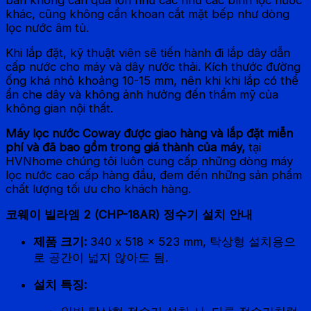
bàn không cần quá lớn như các như các bình lọc nước
khác, cũng không cần khoan cắt mặt bếp như dòng
lọc nước âm tủ.
Khi lắp đặt, kỹ thuật viên sẽ tiến hành đi lắp dây dẫn
cấp nước cho máy và dây nước thải. Kích thước đường
ống khá nhỏ khoảng 10-15 mm, nên khi khi lắp có thể
ẩn che dây và không ảnh hưởng đến thẩm mỹ của
không gian nội thất.
Máy lọc nước Coway được giao hàng và lắp đặt miễn
phí và đã bao gồm trong giá thành của máy,
tại
HVNhome chúng tôi luôn cung cấp những dòng máy
lọc nước cao cấp hàng đầu, đem đến những sản phẩm
chất lượng tối ưu cho khách hàng.
코웨이 빌라엠 2 (CHP-18AR) 정수기 설치 안내
제품 크기:
340 x 518 x 523 mm, 탁상형 설치용으
로 공간이 넓지 않아도 됨.
설치 특징: