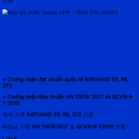
인증:
+ Chứng nhận đạt chuẩn quốc tế NSF/ANSI 53, 58,
372
+ Chứng nhận tiêu chuẩn VN 11978: 2017 và QCVN 6-
1: 2010
국제 기준
NSF/ANSI 53, 58, 372
인증
베트남 기준
VN 11978:2017
및
QCVN 6-1:2010
인증
Lưu ý: