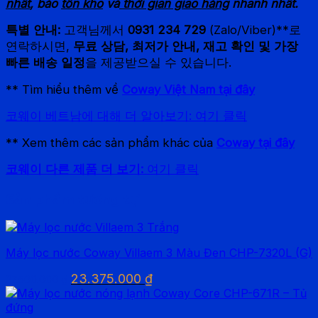
nhất
,
báo
tồn kho
và
thời gian giao hàng
nhanh nhất
.
특별 안내:
고객님께서
0931 234 729
(Zalo/Viber)**로
연락하시면,
무료 상담, 최저가 안내, 재고 확인 및 가장
빠른 배송 일정
을 제공받으실 수 있습니다.
** Tìm hiểu thêm về
Coway Việt Nam tại đây
코웨이 베트남에 대해 더 알아보기: 여기 클릭
** Xem thêm các sản phẩm khác của
Coway tại đây
코웨이 다른 제품 더 보기:
여기 클릭
Sản phẩm tương tự
Máy lọc nước Coway Villaem 3 Màu Đen CHP-7320L (G)
Giá
Giá
23.375.000
₫
27.500.000
₫
gốc
hiện
là:
tại