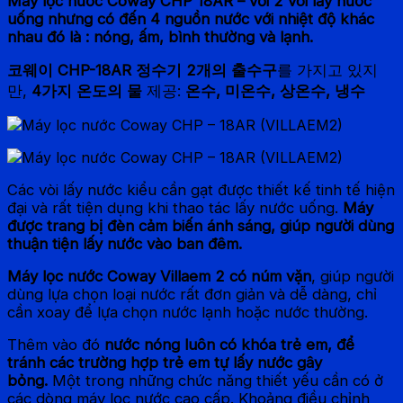
Máy lọc nước Coway CHP 18AR – với 2 vòi lấy nước
uống nhưng có đến 4 nguồn nước với nhiệt độ khác
nhau đó là : nóng, ấm, bình thường và lạnh.
코웨이 CHP-18AR 정수기
2개의 출수구
를 가지고 있지
만,
4가지 온도의 물
제공:
온수, 미온수, 상온수, 냉수
Các vòi lấy nước kiểu cần gạt được thiết kế tinh tế hiện
đại và rất tiện dụng khi thao tác lấy nước uống.
Máy
được trang bị đèn cảm biến ánh sáng, giúp người dùng
thuận tiện lấy nước vào ban đêm.
Máy lọc nước Coway Villaem 2 có núm vặn
, giúp người
dùng lựa chọn loại nước rất đơn giản và dễ dàng, chỉ
cần xoay để lựa chọn nước lạnh hoặc nước thường.
Thêm vào đó
nước nóng luôn có khóa trẻ em, để
tránh các trường hợp trẻ em tự lấy nước gây
bỏng.
Một trong những chức năng thiết yếu cần có ở
các dòng máy lọc nước cao cấp. Khoảng điều chỉnh