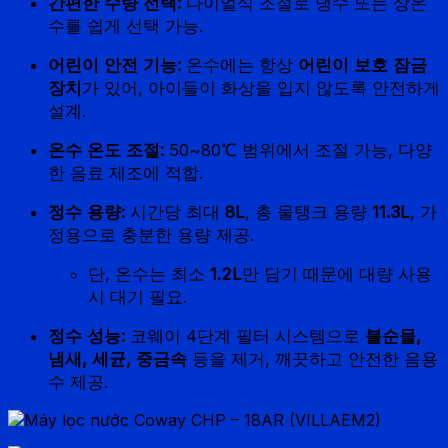
간편한 수량 선택:
다이얼식 조절로 냉수 또는 상온
수를 쉽게 선택 가능.
어린이 안전 기능:
온수에는 항상
어린이 보호 잠금
장치
가 있어, 아이들이 화상을 입지 않도록 안전하게
설계.
온수 온도 조절:
50~80℃ 범위에서 조절 가능, 다양
한 음료 제조에 적합.
정수 용량:
시간당 최대
8L
, 총 물탱크 용량
11.3L
, 가
정용으로 충분한 용량 제공.
단, 온수는 최소
1.2L
만 담기 때문에 대량 사용
시 대기 필요.
정수 성능:
코웨이 4단계 필터 시스템으로
불순물,
냄새, 세균, 중금속
등을 제거, 깨끗하고 안전한 음용
수 제공.