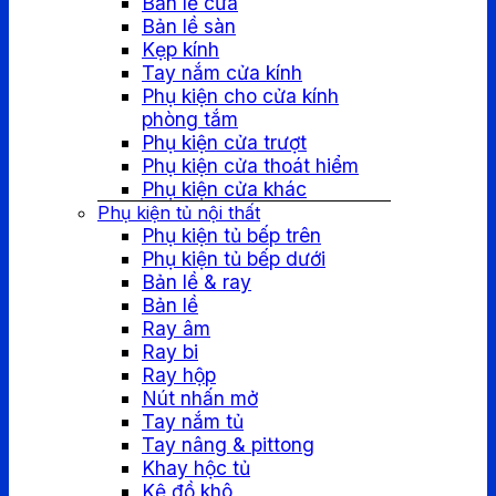
Bản lề cửa
Bản lề sàn
Kẹp kính
Tay nắm cửa kính
Phụ kiện cho cửa kính
phòng tắm
Phụ kiện cửa trượt
Phụ kiện cửa thoát hiểm
Phụ kiện cửa khác
Phụ kiện tủ nội thất
Phụ kiện tủ bếp trên
Phụ kiện tủ bếp dưới
Bản lề & ray
Bản lề
Ray âm
Ray bi
Ray hộp
Nút nhấn mở
Tay nắm tủ
Tay nâng & pittong
Khay hộc tủ
Kệ đồ khô