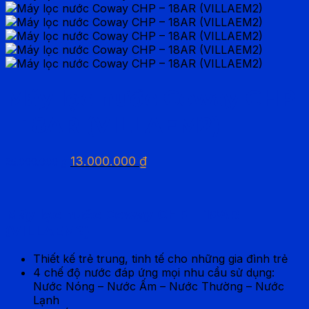
Máy lọc nước Coway CHP
– 18AR (VILLAEM2)
Giá
Giá
13.000.000
₫
25.000.000
₫
gốc
hiện
là:
tại
25.000.000 ₫.
là:
Máy lọc nước Coway CHP – 18AR
13.000.000 ₫.
(VILLAEM2)
Thiết kế trẻ trung, tinh tế cho những gia đình trẻ
4 chế độ nước đáp ứng mọi nhu cầu sử dụng:
Nước Nóng – Nước Ấm – Nước Thường – Nước
Lạnh