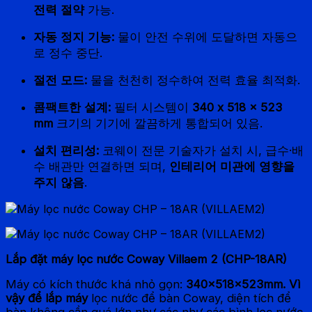
전력 절약
가능.
자동 정지 기능:
물이 안전 수위에 도달하면 자동으
로 정수 중단.
절전 모드:
물을 천천히 정수하여 전력 효율 최적화.
콤팩트한 설계:
필터 시스템이
340 x 518 x 523
mm
크기의 기기에 깔끔하게 통합되어 있음.
설치 편리성:
코웨이 전문 기술자가 설치 시, 급수·배
수 배관만 연결하면 되며,
인테리어 미관에 영향을
주지 않음
.
Lắp đặt máy lọc nước Coway Villaem 2 (CHP-18AR)
Máy có kích thước khá nhỏ gọn:
340x518x523mm. Vì
vậy để lắp máy
lọc nước để bàn Coway, diện tích để