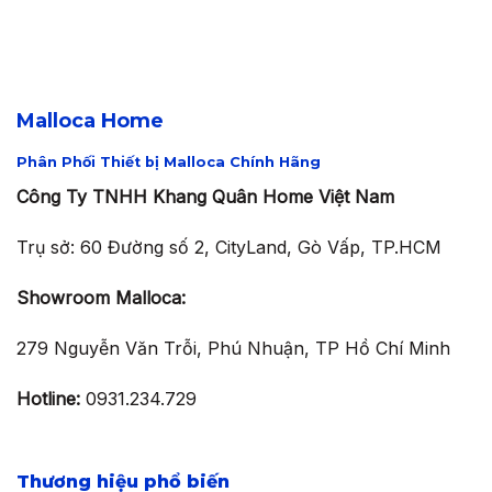
17.869.000 ₫.
là:
12.508.300 ₫.
Malloca Home
Phân Phối Thiết bị Malloca Chính Hãng
Công Ty TNHH Khang Quân Home Việt Nam
Trụ sở: 60 Đường số 2, CityLand, Gò Vấp, TP.HCM
Showroom Malloca:
279 Nguyễn Văn Trỗi, Phú Nhuận, TP Hồ Chí Minh
Hotline:
0931.234.729
Thương hiệu phổ biến