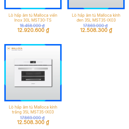
Lò hấp âm tủ Malloca viền
Lò hấp âm tủ Malloca kính
Inox 30L MST30-TS
đen 35L MST35-IX03
18.458.000
₫
17.869.000
₫
Giá
Giá
Giá
Giá
12.920.600
₫
12.508.300
₫
gốc
hiện
gốc
hiện
là:
tại
là:
tại
18.458.000 ₫.
là:
17.869.000 ₫.
là:
12.920.600 ₫.
12.508.30
Lò hấp âm tủ Malloca kính
trắng 35L MST35-IX03
17.869.000
₫
Giá
Giá
12.508.300
₫
gốc
hiện
là:
tại