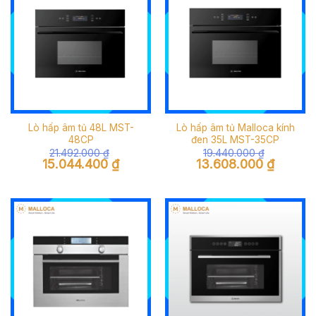
Lò hấp âm tủ 48L MST-
Lò hấp âm tủ Malloca kính
48CP
đen 35L MST-35CP
21.492.000
₫
19.440.000
₫
Giá
Giá
Giá
Giá
15.044.400
₫
13.608.000
₫
gốc
hiện
gốc
hiện
là:
tại
là:
tại
21.492.000 ₫.
là:
19.440.000 ₫.
là:
15.044.400 ₫.
13.608.0