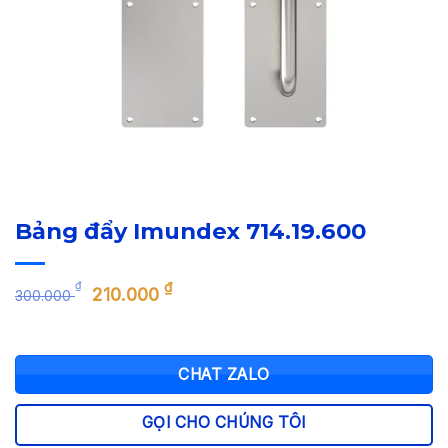
Bảng đẩy Imundex 714.19.600
Giá
Giá
₫
₫
210.000
300.000
gốc
hiện
là:
tại
300.000 ₫.
là:
CHAT ZALO
210.000 ₫.
GỌI CHO CHÚNG TÔI