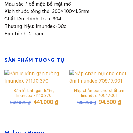
Màu sắc / bề mặt: Bề mặt mờ
Kích thước tổng thể: 300x100x1.5mm
Chất liệu chính: Inox 304
Thương hiệu: Imundex-Đức
Bảo hành: 2 năm
SẢN PHẨM TƯƠNG TỰ
Bản lề kính gắn tường
Nắp chắn bụi cho chốt âm
Imundex 711.10.370
Imundex 709.17.001
Giá
Giá
Giá
Giá
441.000
₫
94.500
₫
630.000
₫
135.000
₫
gốc
hiện
gốc
hiện
là:
tại
là:
tại
630.000 ₫.
là:
135.000 ₫.
là:
441.000 ₫.
94.500
Malloca Home