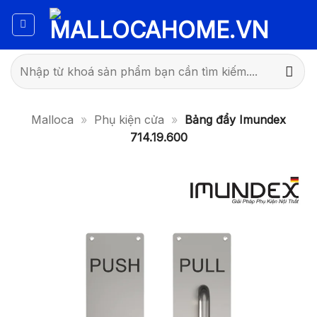
Bỏ
qua
nội
dung
Tìm
kiếm:
Malloca
»
Phụ kiện cửa
»
Bảng đẩy Imundex
714.19.600