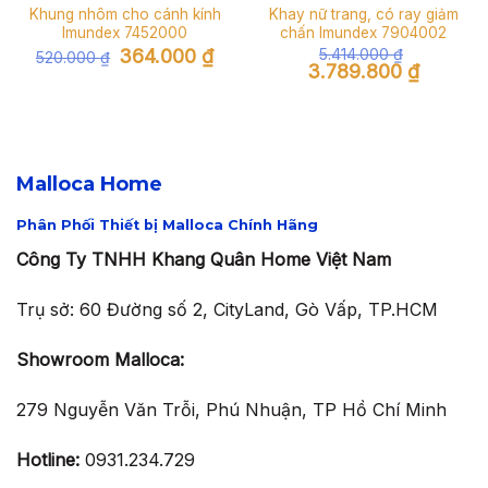
Khung nhôm cho cánh kính
Khay nữ trang, có ray giảm
Imundex 7452000
chấn Imundex 7904002
Giá
Giá
364.000
₫
5.414.000
₫
520.000
₫
gốc
hiện
Giá
Giá
3.789.800
₫
là:
tại
gốc
hiện
520.000 ₫.
là:
là:
tại
364.000 ₫.
5.414.000 ₫.
là:
3.789.800
Malloca Home
Phân Phối Thiết bị Malloca Chính Hãng
Công Ty TNHH Khang Quân Home Việt Nam
Trụ sở: 60 Đường số 2, CityLand, Gò Vấp, TP.HCM
Showroom Malloca:
279 Nguyễn Văn Trỗi, Phú Nhuận, TP Hồ Chí Minh
Hotline:
0931.234.729