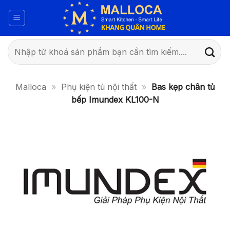
Bỏ
qua
nội
dung
Tìm
kiếm:
Malloca
»
Phụ kiện tủ nội thất
»
Bas kẹp chân tủ
bếp Imundex KL100-N