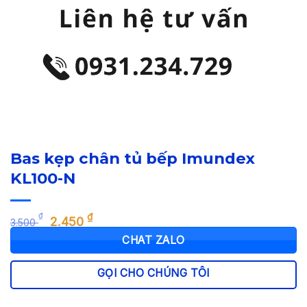
Bas kẹp chân tủ bếp Imundex
KL100-N
Giá
Giá
₫
₫
2.450
3.500
gốc
hiện
CHAT ZALO
là:
tại
3.500 ₫.
là:
GỌI CHO CHÚNG TÔI
2.450 ₫.