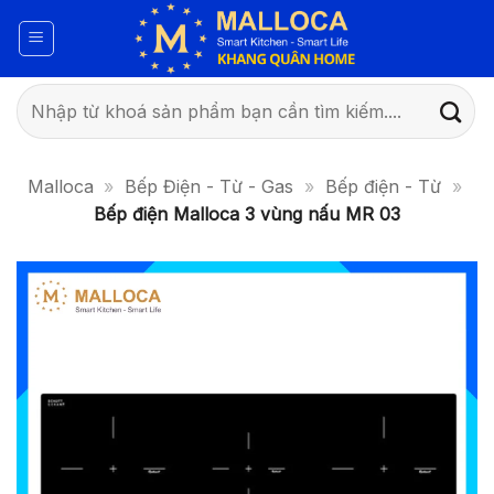
Bỏ
qua
nội
dung
Tìm
kiếm:
Malloca
»
Bếp Điện - Từ - Gas
»
Bếp điện - Từ
»
Bếp điện Malloca 3 vùng nấu MR 03