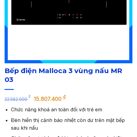
Bếp điện Malloca 3 vùng nấu MR
03
Giá
Giá
₫
₫
15.807.400
22.582.000
gốc
hiện
Chức năng khoá an toàn đối với trẻ em
là:
tại
22.582.000 ₫.
là:
Đèn hiển thị cảnh báo nhiệt còn dư trên mặt bếp
15.807.400 ₫.
sau khi nấu