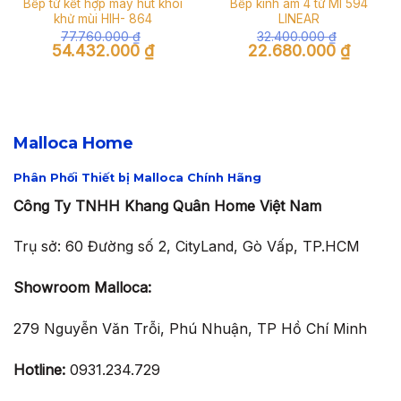
Bếp từ kết hợp máy hút khói
Bếp kính âm 4 từ MI 594
khử mùi HIH- 864
LINEAR
77.760.000
₫
32.400.000
₫
Giá
Giá
Giá
Giá
54.432.000
₫
22.680.000
₫
gốc
hiện
gốc
hiện
là:
tại
là:
tại
77.760.000 ₫.
là:
32.400.000 ₫.
là:
54.432.000 ₫.
22.680.0
Malloca Home
Phân Phối Thiết bị Malloca Chính Hãng
Công Ty TNHH Khang Quân Home Việt Nam
Trụ sở: 60 Đường số 2, CityLand, Gò Vấp, TP.HCM
Showroom Malloca:
279 Nguyễn Văn Trỗi, Phú Nhuận, TP Hồ Chí Minh
Hotline:
0931.234.729