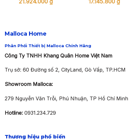
Giá
Giá
Giá
Giá
21.924.000
₫
17.145.800
₫
gốc
hiện
gốc
hiện
là:
tại
là:
tại
31.320.000 ₫.
là:
24.494.000 ₫.
là:
21.924.000 ₫.
17.145.800
Malloca Home
Phân Phối Thiết bị Malloca Chính Hãng
Công Ty TNHH Khang Quân Home Việt Nam
Trụ sở: 60 Đường số 2, CityLand, Gò Vấp, TP.HCM
Showroom Malloca:
279 Nguyễn Văn Trỗi, Phú Nhuận, TP Hồ Chí Minh
Hotline:
0931.234.729
Thương hiệu phổ biến