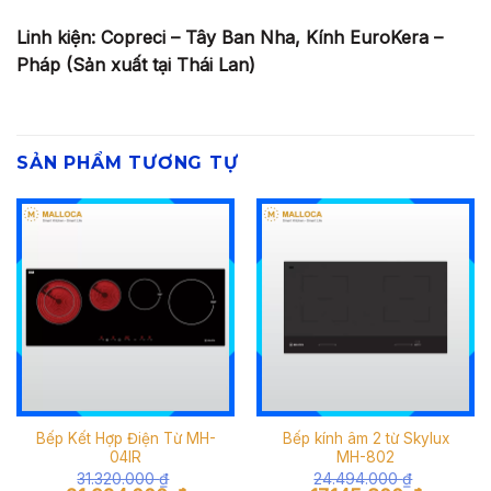
Linh kiện: Copreci – Tây Ban Nha, Kính EuroKera –
Pháp (Sản xuất tại Thái Lan)
SẢN PHẨM TƯƠNG TỰ
Bếp Kết Hợp Điện Từ MH-
Bếp kính âm 2 từ Skylux
04IR
MH-802
31.320.000
₫
24.494.000
₫