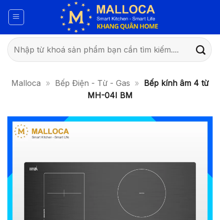
Bỏ
qua
nội
dung
Tìm
kiếm:
Malloca
»
Bếp Điện - Từ - Gas
»
Bếp kính âm 4 từ
MH-04I BM