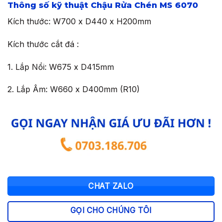
Thông số kỹ thuật Chậu Rửa Chén MS 6070
là:
tại
6.464.000 ₫.
là:
Kích thước: W700 x D440 x H200mm
4.600.000 ₫.
Kích thước cắt đá :
1. Lắp Nổi: W675 x D415mm
2. Lắp Âm: W660 x D400mm (R10)
CHAT ZALO
GỌI CHO CHÚNG TÔI