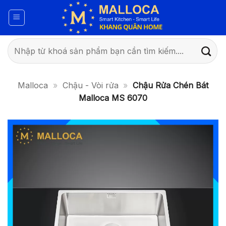
Bỏ
qua
nội
dung
Tìm
kiếm:
Malloca
»
Chậu - Vòi rửa
»
Chậu Rửa Chén Bát
Malloca MS 6070