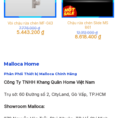
Chậu rửa chén Slide MS
Vòi chậu rửa chén MF-043
861
7.776.000
₫
Giá
Giá
5.443.200
₫
12.312.000
₫
gốc
hiện
Giá
Giá
8.618.400
₫
là:
tại
gốc
hiện
7.776.000 ₫.
là:
là:
tại
5.443.200 ₫.
12.312.000 ₫.
là:
8.618.400 
Malloca Home
Phân Phối Thiết bị Malloca Chính Hãng
Công Ty TNHH Khang Quân Home Việt Nam
Trụ sở: 60 Đường số 2, CityLand, Gò Vấp, TP.HCM
Showroom Malloca: