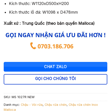
6.600.000 ₫.
là:
Kích thước: W1120xD500xH200
4.620.000 ₫.
Kích thước lỗ đá: W1098 x D478mm
Xuất xứ : Trung Quốc (theo bản quyền Malloca)
CHAT ZALO
GỌI CHO CHÚNG TÔI
SKU:
MS 1027R NEW
Danh mục:
Chậu - Vòi rửa
,
Chậu rửa chén
,
Chậu rửa chén Inox
Malloca