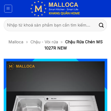
Bỏ
qua
nội
dung
Tìm
kiếm:
Malloca
»
Chậu - Vòi rửa
»
Chậu Rửa Chén MS
1027R NEW