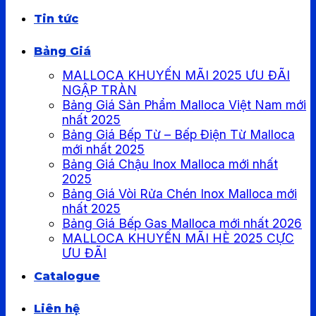
Tin tức
Bảng Giá
MALLOCA KHUYẾN MÃI 2025 ƯU ĐÃI
NGẬP TRÀN
Bảng Giá Sản Phẩm Malloca Việt Nam mới
nhất 2025
Bảng Giá Bếp Từ – Bếp Điện Từ Malloca
mới nhất 2025
Bảng Giá Chậu Inox Malloca mới nhất
2025
Bảng Giá Vòi Rửa Chén Inox Malloca mới
nhất 2025
Bảng Giá Bếp Gas Malloca mới nhất 2026
MALLOCA KHUYẾN MÃI HÈ 2025 CỰC
ƯU ĐÃI
Catalogue
Liên hệ