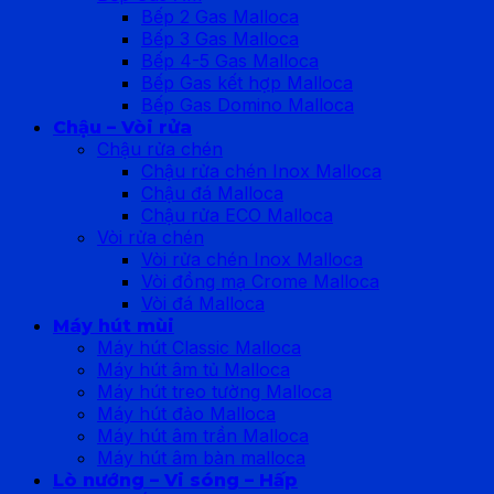
Bếp 2 Gas Malloca
Bếp 3 Gas Malloca
Bếp 4-5 Gas Malloca
Bếp Gas kết hợp Malloca
Bếp Gas Domino Malloca
Chậu – Vòi rửa
Chậu rửa chén
Chậu rửa chén Inox Malloca
Chậu đá Malloca
Chậu rửa ECO Malloca
Vòi rửa chén
Vòi rửa chén Inox Malloca
Vòi đồng mạ Crome Malloca
Vòi đá Malloca
Máy hút mùi
Máy hút Classic Malloca
Máy hút âm tủ Malloca
Máy hút treo tường Malloca
Máy hút đảo Malloca
Máy hút âm trần Malloca
Máy hút âm bàn malloca
Lò nướng – Vi sóng – Hấp