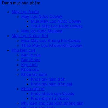
Danh mục sản phẩm
Máy Lọc Nước
Máy Lọc Nước Coway
Mua Máy Lọc Nước Coway
Thuê Máy Lọc Nước Coway
Máy lọc nước Malloca
Máy Lọc Không Khí
Mua Máy Lọc Không Khí Coway
Thuê Máy Lọc Không Khí Coway
Phụ kiện cửa
Bản lề cửa
Bản lề sàn
Kẹp kính
Khóa cóc
Khóa tay nắm
Khóa tay nắm tròn
Khóa tay nắm tròn gạt
Khóa điện tử
Khóa khách sạn Vicode
Khóa Điện Tử Vicode
Phụ kiện cho cửa kính phòng tắm
Phụ kiện cửa khác