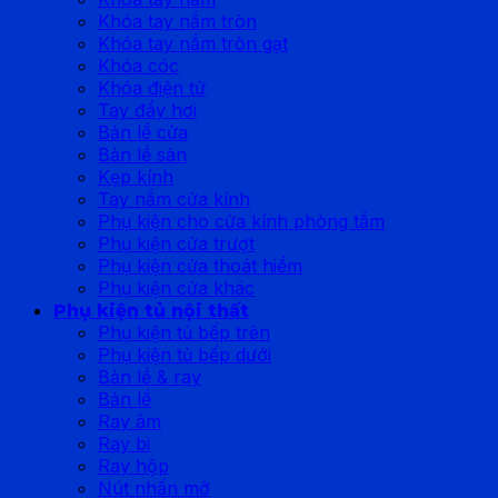
Khóa tay nắm tròn
Khóa tay nắm tròn gạt
Khóa cóc
Khóa điện tử
Tay đẩy hơi
Bản lề cửa
Bản lề sàn
Kẹp kính
Tay nắm cửa kính
Phụ kiện cho cửa kính phòng tắm
Phụ kiện cửa trượt
Phụ kiện cửa thoát hiểm
Phụ kiện cửa khác
Phụ kiện tủ nội thất
Phụ kiện tủ bếp trên
Phụ kiện tủ bếp dưới
Bản lề & ray
Bản lề
Ray âm
Ray bi
Ray hộp
Nút nhấn mở