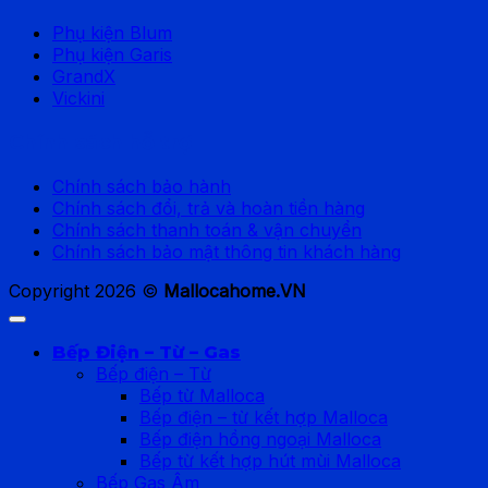
Phụ kiện Blum
Phụ kiện Garis
GrandX
Vickini
Chính sách hỗ trợ
Chính sách bảo hành
Chính sách đổi, trả và hoàn tiền hàng
Chính sách thanh toán & vận chuyển
Chính sách bảo mật thông tin khách hàng
Copyright 2026 ©
Mallocahome.VN
Bếp Điện – Từ – Gas
Bếp điện – Từ
Bếp từ Malloca
Bếp điện – từ kết hợp Malloca
Bếp điện hồng ngoại Malloca
Bếp từ kết hợp hút mùi Malloca
Bếp Gas Âm