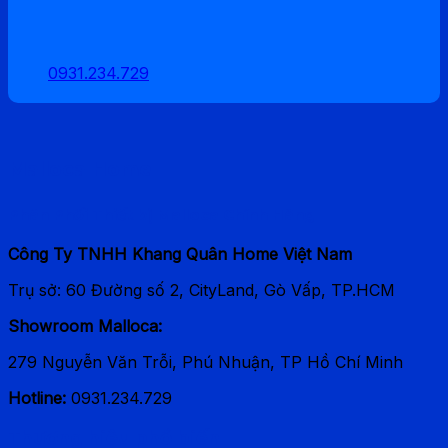
3.789.800 ₫.
0931.234.729
Malloca Home
Phân Phối Thiết bị Malloca Chính Hãng
Công Ty TNHH Khang Quân Home Việt Nam
Trụ sở: 60 Đường số 2, CityLand, Gò Vấp, TP.HCM
Showroom Malloca:
279 Nguyễn Văn Trỗi, Phú Nhuận, TP Hồ Chí Minh
Hotline:
0931.234.729
Thương hiệu phổ biến