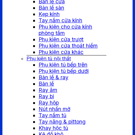
Bản lề cửa
Bản lề sàn
Kẹp kính
Tay nắm cửa kính
Phụ kiện cho cửa kính
phòng tắm
Phụ kiện cửa trượt
Phụ kiện cửa thoát hiểm
Phụ kiện cửa khác
Phụ kiện tủ nội thất
Phụ kiện tủ bếp trên
Phụ kiện tủ bếp dưới
Bản lề & ray
Bản lề
Ray âm
Ray bi
Ray hộp
Nút nhấn mở
Tay nắm tủ
Tay nâng & pittong
Khay hộc tủ
Kệ đồ khô