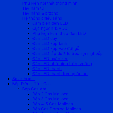
Phụ kiện nội thất thông minh
Tay nắm tủ
Tay nâng & pittong
Hệ thống chiếu sáng
Cảm biến đèn LED
Cục nguồn 12VDC
Phụ kiện kèm theo đèn LED
Đèn LED dây
Đèn LED kẹp kính
Đèn LED kẹp vào đợt gỗ
Đèn LED lắp dưới tủ treo rọi mặt bếp
Đèn LED ngăn kéo
Đèn LED nhỏ hình tròn, vuông
Đèn LED thanh
Đèn LED thanh treo quần áo
Smarthome
Bếp Điện - Từ - Gas
Bếp Gas Âm
Bếp 2 Gas Malloca
Bếp 3 Gas Malloca
Bếp 4-5 Gas Malloca
Bếp Gas Domino Malloca