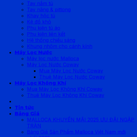
Tay nắm tủ
Tay nâng & pittong
Khay hộc tủ
Kệ đồ khô
Phụ kiện tủ áo
Phụ kiện liên kết
Hệ thống chiếu sáng
Khung nhôm cho cánh kính
Máy Lọc Nước
Máy lọc nước Malloca
Máy Lọc Nước Coway
Mua Máy Lọc Nước Coway
Thuê Máy Lọc Nước Coway
Máy Lọc Không Khí
Mua Máy Lọc Không Khí Coway
Thuê Máy Lọc Không Khí Coway
Tin tức
Bảng Giá
MALLOCA KHUYẾN MÃI 2025 ƯU ĐÃI NGẬP
TRÀN
Bảng Giá Sản Phẩm Malloca Việt Nam mới