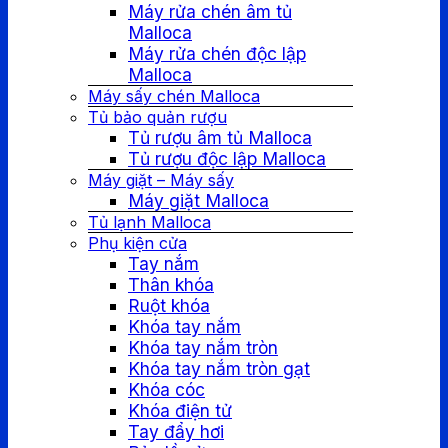
Máy rửa chén âm tủ
Malloca
Máy rửa chén độc lập
Malloca
Máy sấy chén Malloca
Tủ bảo quản rượu
Tủ rượu âm tủ Malloca
Tủ rượu độc lập Malloca
Máy giặt – Máy sấy
Máy giặt Malloca
Tủ lạnh Malloca
Phụ kiện cửa
Tay nắm
Thân khóa
Ruột khóa
Khóa tay nắm
Khóa tay nắm tròn
Khóa tay nắm tròn gạt
Khóa cóc
Khóa điện tử
Tay đẩy hơi