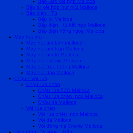
Bếp Gas kết hợp Malloca
Bếp từ kết hợp hút mùi Malloca
Bếp điện - Từ
Bếp từ Malloca
Bếp điện - từ kết hợp Malloca
Bếp điện hồng ngoại Malloca
Máy hút mùi
Máy hút âm bàn malloca
Máy hút âm trần Malloca
Máy hút âm tủ Malloca
Máy hút Classic Malloca
Máy hút treo tường Malloca
Máy hút đảo Malloca
Chậu - Vòi rửa
Chậu rửa chén
Chậu rửa ECO Malloca
Chậu rửa chén Inox Malloca
Chậu đá Malloca
Vòi rửa chén
Vòi rửa chén Inox Malloca
Vòi đá Malloca
Vòi đồng mạ Crome Malloca
Lò nướng - Vi sóng - Hấp