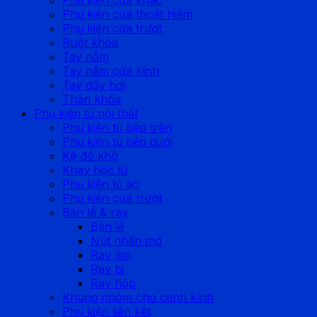
Phụ kiện cửa thoát hiểm
Phụ kiện cửa trượt
Ruột khóa
Tay nắm
Tay nắm cửa kính
Tay đẩy hơi
Thân khóa
Phụ kiện tủ nội thất
Phụ kiện tủ bếp trên
Phụ kiện tủ bếp dưới
Kệ đồ khô
Khay hộc tủ
Phụ kiện tủ áo
Phụ kiện cửa trượt
Bản lề & ray
Bản lề
Nút nhấn mở
Ray âm
Ray bi
Ray hộp
Khung nhôm cho cánh kính
Phụ kiện liên kết