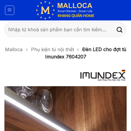
Bỏ
qua
nội
dung
Tìm
kiếm:
Malloca
»
Phụ kiện tủ nội thất
»
Đèn LED cho đợt tủ
Imundex 7604207