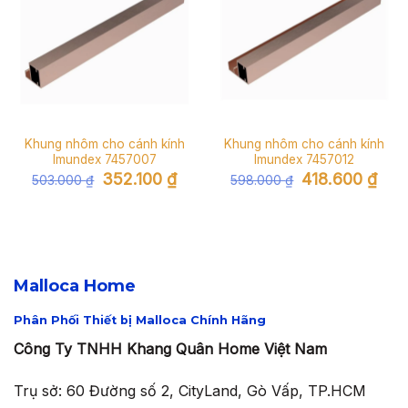
Khung nhôm cho cánh kính
Khung nhôm cho cánh kính
Imundex 7457007
Imundex 7457012
Giá
Giá
Giá
Giá
352.100
₫
418.600
₫
503.000
₫
598.000
₫
gốc
hiện
gốc
hiện
là:
tại
là:
tại
503.000 ₫.
là:
598.000 ₫.
là:
352.100 ₫.
418.6
Malloca Home
Phân Phối Thiết bị Malloca Chính Hãng
Công Ty TNHH Khang Quân Home Việt Nam
Trụ sở: 60 Đường số 2, CityLand, Gò Vấp, TP.HCM