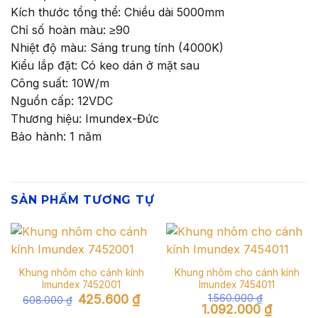
Kích thước tổng thể: Chiều dài 5000mm
Chỉ số hoàn màu: ≥90
Nhiệt độ màu: Sáng trung tính (4000K)
Kiểu lắp đặt: Có keo dán ở mặt sau
Công suất: 10W/m
Nguồn cấp: 12VDC
Thương hiệu: Imundex-Đức
Bảo hành: 1 năm
SẢN PHẨM TƯƠNG TỰ
Khung nhôm cho cánh kính
Khung nhôm cho cánh kính
Imundex 7452001
Imundex 7454011
Giá
Giá
425.600
₫
1.560.000
₫
608.000
₫
gốc
hiện
Giá
Giá
1.092.000
₫
là:
tại
gốc
hiện