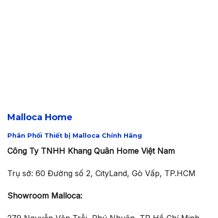
608.000 ₫.
là:
là:
tại
425.600 ₫.
1.560.000 ₫.
là:
1.092.000 
Malloca Home
Phân Phối Thiết bị Malloca Chính Hãng
Công Ty TNHH Khang Quân Home Việt Nam
Trụ sở: 60 Đường số 2, CityLand, Gò Vấp, TP.HCM
Showroom Malloca:
279 Nguyễn Văn Trỗi, Phú Nhuận, TP Hồ Chí Minh