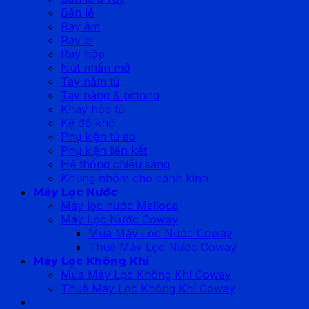
Bản lề
Ray âm
Ray bi
Ray hộp
Nút nhấn mở
Tay nắm tủ
Tay nâng & pittong
Khay hộc tủ
Kệ đồ khô
Phụ kiện tủ áo
Phụ kiện liên kết
Hệ thống chiếu sáng
Khung nhôm cho cánh kính
Máy Lọc Nước
Máy lọc nước Malloca
Máy Lọc Nước Coway
Mua Máy Lọc Nước Coway
Thuê Máy Lọc Nước Coway
Máy Lọc Không Khí
Mua Máy Lọc Không Khí Coway
Thuê Máy Lọc Không Khí Coway