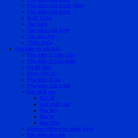
Phụ kiện cửa thoát hiểm
Phụ kiện cửa trượt
Ruột khóa
Tay nắm
Tay nắm cửa kính
Tay đẩy hơi
Thân khóa
Phụ kiện tủ nội thất
Phụ kiện tủ bếp trên
Phụ kiện tủ bếp dưới
Kệ đồ khô
Khay hộc tủ
Phụ kiện tủ áo
Phụ kiện cửa trượt
Bản lề & ray
Bản lề
Nút nhấn mở
Ray âm
Ray bi
Ray hộp
Khung nhôm cho cánh kính
Phụ kiện liên kết