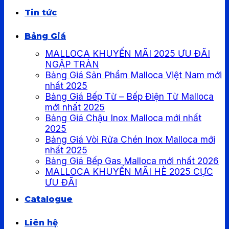
Tin tức
Bảng Giá
MALLOCA KHUYẾN MÃI 2025 ƯU ĐÃI
NGẬP TRÀN
Bảng Giá Sản Phẩm Malloca Việt Nam mới
nhất 2025
Bảng Giá Bếp Từ – Bếp Điện Từ Malloca
mới nhất 2025
Bảng Giá Chậu Inox Malloca mới nhất
2025
Bảng Giá Vòi Rửa Chén Inox Malloca mới
nhất 2025
Bảng Giá Bếp Gas Malloca mới nhất 2026
MALLOCA KHUYẾN MÃI HÈ 2025 CỰC
ƯU ĐÃI
Catalogue
Liên hệ