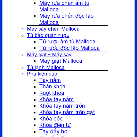
Máy rửa chén âm tủ
Malloca
Máy rửa chén độc lập
Malloca
Máy sấy chén Malloca
Tủ bảo quản rượu
Tủ rượu âm tủ Malloca
Tủ rượu độc lập Malloca
Máy giặt – Máy sấy
Máy giặt Malloca
Tủ lạnh Malloca
Phụ kiện cửa
Tay nắm
Thân khóa
Ruột khóa
Khóa tay nắm
Khóa tay nắm tròn
Khóa tay nắm tròn gạt
Khóa cóc
Khóa điện tử
Tay đẩy hơi