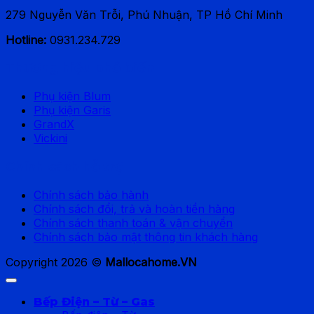
279 Nguyễn Văn Trỗi, Phú Nhuận, TP Hồ Chí Minh
Hotline:
0931.234.729
Thương hiệu phổ biến
Phụ kiện Blum
Phụ kiện Garis
GrandX
Vickini
Chính sách hỗ trợ
Chính sách bảo hành
Chính sách đổi, trả và hoàn tiền hàng
Chính sách thanh toán & vận chuyển
Chính sách bảo mật thông tin khách hàng
Copyright 2026 ©
Mallocahome.VN
Bếp Điện – Từ – Gas