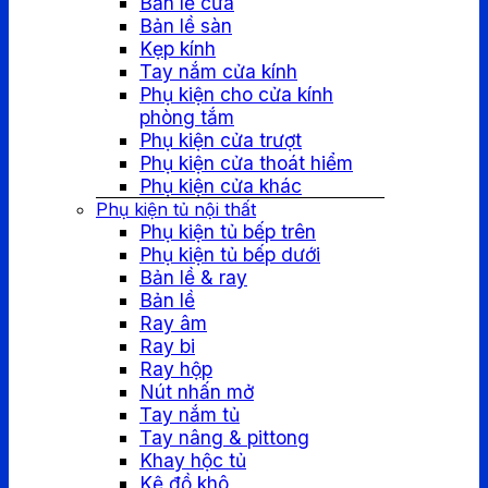
Bản lề cửa
Bản lề sàn
Kẹp kính
Tay nắm cửa kính
Phụ kiện cho cửa kính
phòng tắm
Phụ kiện cửa trượt
Phụ kiện cửa thoát hiểm
Phụ kiện cửa khác
Phụ kiện tủ nội thất
Phụ kiện tủ bếp trên
Phụ kiện tủ bếp dưới
Bản lề & ray
Bản lề
Ray âm
Ray bi
Ray hộp
Nút nhấn mở
Tay nắm tủ
Tay nâng & pittong
Khay hộc tủ
Kệ đồ khô