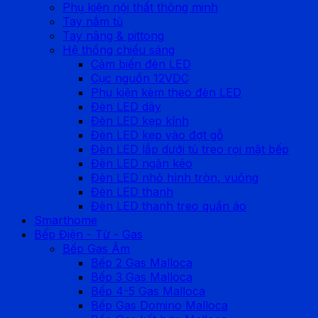
Phụ kiện nội thất thông minh
Tay nắm tủ
Tay nâng & pittong
Hệ thống chiếu sáng
Cảm biến đèn LED
Cục nguồn 12VDC
Phụ kiện kèm theo đèn LED
Đèn LED dây
Đèn LED kẹp kính
Đèn LED kẹp vào đợt gỗ
Đèn LED lắp dưới tủ treo rọi mặt bếp
Đèn LED ngăn kéo
Đèn LED nhỏ hình tròn, vuông
Đèn LED thanh
Đèn LED thanh treo quần áo
Smarthome
Bếp Điện - Từ - Gas
Bếp Gas Âm
Bếp 2 Gas Malloca
Bếp 3 Gas Malloca
Bếp 4-5 Gas Malloca
Bếp Gas Domino Malloca