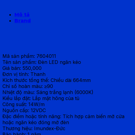
Mô tả
Brand
Đèn LED ngăn kéo Imundex
7604011
Mã sản phẩm: 7604011
Tên sản phẩm: Đèn LED ngăn kéo
Giá bán: 550,000
Đơn vị tính: Thanh
Kích thước tổng thể: Chiều dài 664mm
Chỉ số hoàn màu: ≥90
Nhiệt độ màu: Sáng trắng lạnh (6000K)
Kiểu lắp đặt: Lắp mặt hông của tủ
Công suất: 14W/m
Nguồn cấp: 12VDC
Đặc điểm hoặc tính năng: Tích hợp cảm biến mở cửa
hoặc ngăn kéo đóng mở đèn
Thương hiệu: Imundex-Đức
Bảo hành: 1 năm