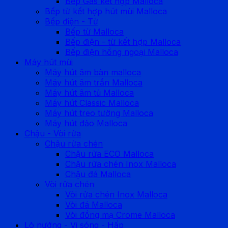
Bếp Gas kết hợp Malloca
Bếp từ kết hợp hút mùi Malloca
Bếp điện - Từ
Bếp từ Malloca
Bếp điện - từ kết hợp Malloca
Bếp điện hồng ngoại Malloca
Máy hút mùi
Máy hút âm bàn malloca
Máy hút âm trần Malloca
Máy hút âm tủ Malloca
Máy hút Classic Malloca
Máy hút treo tường Malloca
Máy hút đảo Malloca
Chậu - Vòi rửa
Chậu rửa chén
Chậu rửa ECO Malloca
Chậu rửa chén Inox Malloca
Chậu đá Malloca
Vòi rửa chén
Vòi rửa chén Inox Malloca
Vòi đá Malloca
Vòi đồng mạ Crome Malloca
Lò nướng - Vi sóng - Hấp