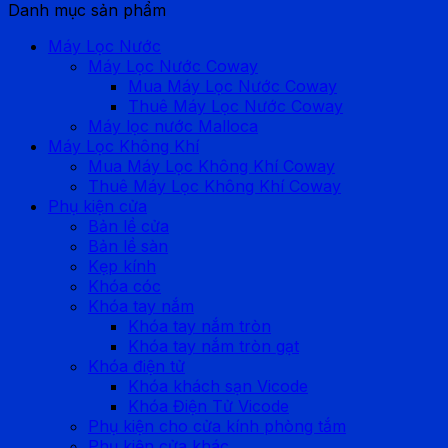
Danh mục sản phẩm
Máy Lọc Nước
Máy Lọc Nước Coway
Mua Máy Lọc Nước Coway
Thuê Máy Lọc Nước Coway
Máy lọc nước Malloca
Máy Lọc Không Khí
Mua Máy Lọc Không Khí Coway
Thuê Máy Lọc Không Khí Coway
Phụ kiện cửa
Bản lề cửa
Bản lề sàn
Kẹp kính
Khóa cóc
Khóa tay nắm
Khóa tay nắm tròn
Khóa tay nắm tròn gạt
Khóa điện tử
Khóa khách sạn Vicode
Khóa Điện Tử Vicode
Phụ kiện cho cửa kính phòng tắm
Phụ kiện cửa khác