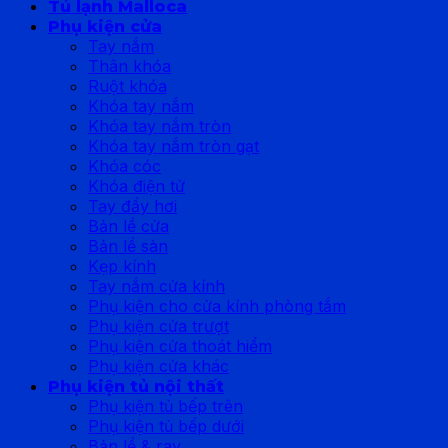
Tủ lạnh Malloca
Phụ kiện cửa
Tay nắm
Thân khóa
Ruột khóa
Khóa tay nắm
Khóa tay nắm tròn
Khóa tay nắm tròn gạt
Khóa cóc
Khóa điện tử
Tay đẩy hơi
Bản lề cửa
Bản lề sàn
Kẹp kính
Tay nắm cửa kính
Phụ kiện cho cửa kính phòng tắm
Phụ kiện cửa trượt
Phụ kiện cửa thoát hiểm
Phụ kiện cửa khác
Phụ kiện tủ nội thất
Phụ kiện tủ bếp trên
Phụ kiện tủ bếp dưới
Bản lề & ray