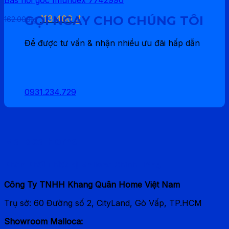
608.000 ₫.
là:
425.600 ₫.
Giá
Giá
GỌI NGAY CHO CHÚNG TÔI
113.400
₫
162.000
₫
gốc
hiện
là:
tại
Để được tư vấn & nhận nhiều ưu đãi hấp dẫn
162.000 ₫.
là:
113.400 ₫.
0931.234.729
Malloca Home
Phân Phối Thiết bị Malloca Chính Hãng
Công Ty TNHH Khang Quân Home Việt Nam
Trụ sở: 60 Đường số 2, CityLand, Gò Vấp, TP.HCM
Showroom Malloca: