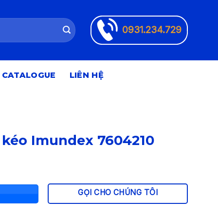
0931.234.729
CATALOGUE
LIÊN HỆ
 kéo Imundex 7604210
n
GỌI CHO CHÚNG TÔI
.500 ₫.