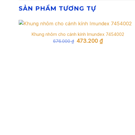
SẢN PHẨM TƯƠNG TỰ
Khung nhôm cho cánh kính Imundex 7454002
Giá
Giá
473.200
₫
676.000
₫
gốc
hiện
là:
tại
676.000 ₫.
là:
473.200 ₫.