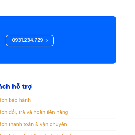
0931.234.729
ách hỗ trợ
ách bảo hành
ch đổi, trả và hoàn tiền hàng
ách thanh toán & vận chuyển