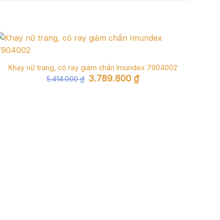
Khay nữ trang, có ray giảm chấn Imundex 7904002
Giá
Giá
3.789.800
₫
5.414.000
₫
gốc
hiện
là:
tại
5.414.000 ₫.
là:
3.789.800 ₫.