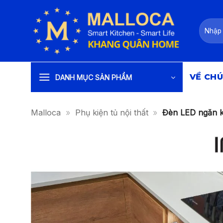
Bỏ
qua
Tìm
nội
kiếm:
dung
VỀ CHÚ
DANH MỤC SẢN PHẨM
Malloca
»
Phụ kiện tủ nội thất
»
Đèn LED ngăn 