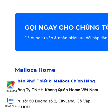
GỌI NGAY CHO CHÚNG T
Để được tư vấn & nhận nhiều ưu đãi hấp dẫn
Malloca Home
Phân Phối Thiết bị Malloca Chính Hãng
Công Ty TNHH Khang Quân Home Việt Nam
Tìm đường
Trụ sở: 60 Đường số 2, CityLand, Gò Vấp,
Chat Zalo
TP.HCM