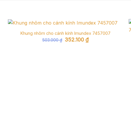
Khung nhôm cho cánh kính Imundex 7457007
Giá
Giá
352.100
₫
503.000
₫
gốc
hiện
là:
tại
503.000 ₫.
là:
352.100 ₫.