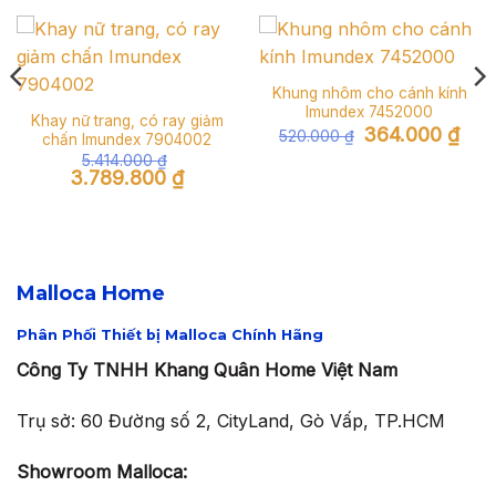
Khung nhôm cho cánh kính
Imundex 7452000
Khay nữ trang, có ray giảm
Giá
Giá
364.000
₫
520.000
₫
chấn Imundex 7904002
n
gốc
hiện
5.414.000
₫
là:
tại
Giá
Giá
520.000 ₫.
là:
3.789.800
₫
.100 ₫.
gốc
hiện
364.
là:
tại
5.414.000 ₫.
là:
3.789.800 ₫.
Malloca Home
Phân Phối Thiết bị Malloca Chính Hãng
Công Ty TNHH Khang Quân Home Việt Nam
Trụ sở: 60 Đường số 2, CityLand, Gò Vấp, TP.HCM
Showroom Malloca: