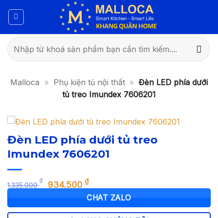
Bỏ
qua
nội
dung
Tìm
kiếm:
Malloca
»
Phụ kiện tủ nội thất
»
Đèn LED phía dưới
tủ treo Imundex 7606201
Đèn LED phía dưới tủ treo
Imundex 7606201
Giá
Giá
₫
₫
934.500
1.335.000
gốc
hiện
CHAT ZALO
là:
tại