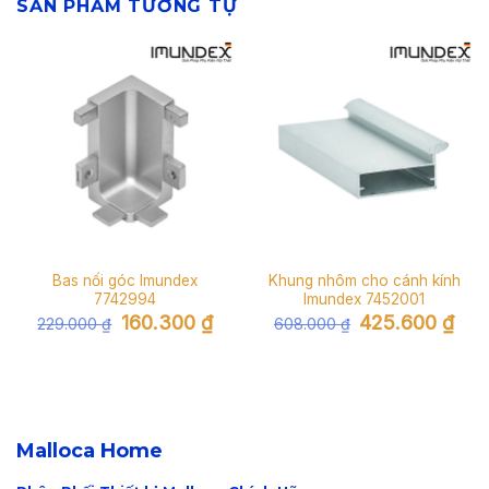
SẢN PHẨM TƯƠNG TỰ
Bas nối góc Imundex
Khung nhôm cho cánh kính
7742994
Imundex 7452001
Giá
Giá
Giá
Giá
160.300
₫
425.600
₫
229.000
₫
608.000
₫
gốc
hiện
gốc
hiện
là:
tại
là:
tại
229.000 ₫.
là:
608.000 ₫.
là:
160.300 ₫.
425.
Malloca Home