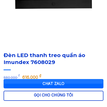
Đèn LED thanh treo quần áo
Imundex 7608029
Giá
Giá
₫
₫
616.000
880.000
gốc
hiện
CHAT ZALO
là:
tại
880.000 ₫.
là:
GỌI CHO CHÚNG TÔI
616.000 ₫.