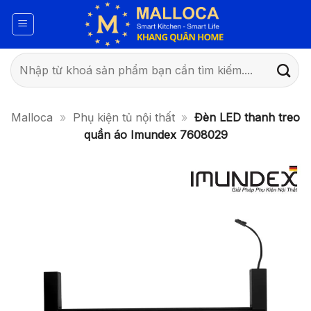
Bỏ
qua
nội
dung
Tìm
kiếm:
Malloca
»
Phụ kiện tủ nội thất
»
Đèn LED thanh treo
quần áo Imundex 7608029