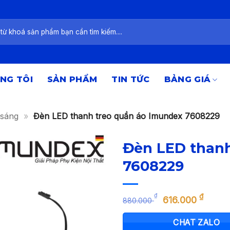
NG TÔI
SẢN PHẨM
TIN TỨC
BẢNG GIÁ
 sáng
»
Đèn LED thanh treo quần áo Imundex 7608229
Đèn LED thanh
7608229
Giá
Giá
₫
₫
616.000
880.000
gốc
hiện
là:
tại
CHAT ZALO