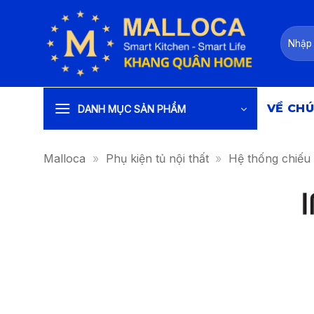
Bỏ
qua
Tìm
nội
kiếm:
dung
VỀ CHÚ
DANH MỤC SẢN PHẨM
Malloca
»
Phụ kiện tủ nội thất
»
Hệ thống chiếu