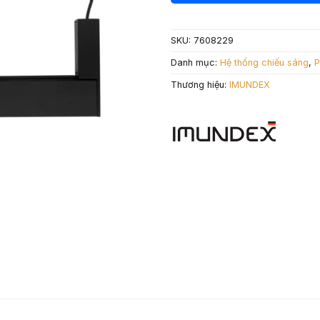
880.000 ₫.
là:
616.
SKU:
7608229
Danh mục:
Hệ thống chiếu sáng
,
P
Thương hiệu:
IMUNDEX