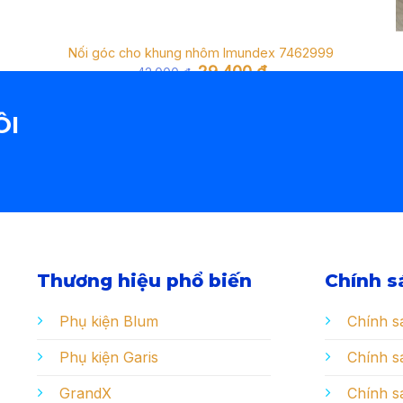
Nối góc cho khung nhôm Imundex 7462999
Giá
Giá
29.400
₫
42.000
₫
gốc
hiện
là:
tại
42.000 ₫.
là:
ÔI
29.400 ₫.
Thương hiệu phổ biến
Chính s
Phụ kiện Blum
Chính s
Phụ kiện Garis
Chính sá
GrandX
Chính s