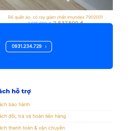
Rổ quần áo, có ray giảm chấn Imundex 7902001
K
Giá
Giá
2.537.500
₫
3.625.000
₫
gốc
hiện
là:
tại
3.625.000 ₫.
là:
2.537.500 ₫.
0931.234.729
ách hỗ trợ
ách bảo hành
ch đổi, trả và hoàn tiền hàng
ách thanh toán & vận chuyển