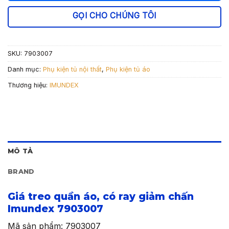
là:
tại
1.155.000 ₫.
là:
GỌI CHO CHÚNG TÔI
808.500 ₫.
SKU:
7903007
Danh mục:
Phụ kiện tủ nội thất
,
Phụ kiện tủ áo
Thương hiệu:
IMUNDEX
MÔ TẢ
BRAND
Giá treo quần áo, có ray giảm chấn
Imundex 7903007
Mã sản phẩm: 7903007