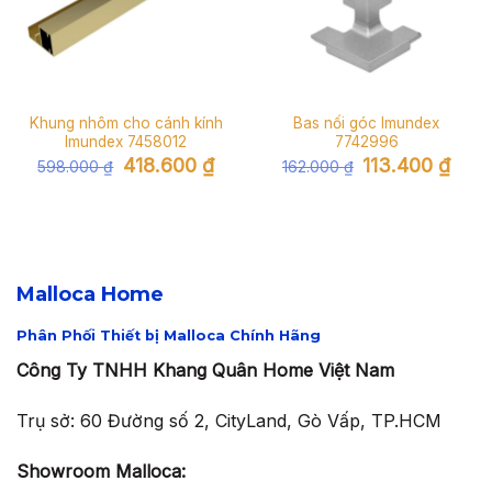
Khung nhôm cho cánh kính
Bas nối góc Imundex
Imundex 7458012
7742996
Giá
Giá
Giá
Giá
418.600
₫
113.400
₫
598.000
₫
162.000
₫
gốc
hiện
gốc
hiện
là:
tại
là:
tại
598.000 ₫.
là:
162.000 ₫.
là:
418.600 ₫.
113.40
Malloca Home
Phân Phối Thiết bị Malloca Chính Hãng
Công Ty TNHH Khang Quân Home Việt Nam
Trụ sở: 60 Đường số 2, CityLand, Gò Vấp, TP.HCM
Showroom Malloca: