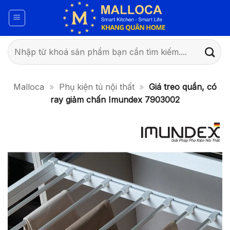
Bỏ
qua
nội
dung
Tìm
kiếm:
Malloca
»
Phụ kiện tủ nội thất
»
Giá treo quần, có
ray giảm chấn Imundex 7903002