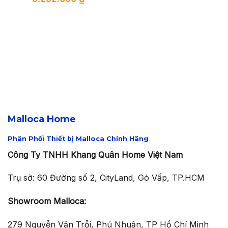
là:
tại
gốc
hiện
990.000 ₫.
là:
là:
tại
693.
7.560.000 ₫.
là:
5.292.000 ₫.
Malloca Home
Phân Phối Thiết bị Malloca Chính Hãng
Công Ty TNHH Khang Quân Home Việt Nam
Trụ sở: 60 Đường số 2, CityLand, Gò Vấp, TP.HCM
Showroom Malloca:
279 Nguyễn Văn Trỗi, Phú Nhuận, TP Hồ Chí Minh