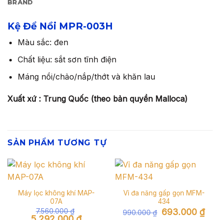
BRAND
Kệ Để Nồi MPR-003H
Màu sắc: đen
Chất liệu: sắt sơn tĩnh điện
Máng nồi/chảo/nắp/thớt và khăn lau
Xuất xứ : Trung Quốc (theo bản quyền Malloca)
SẢN PHẨM TƯƠNG TỰ
Máy lọc không khí MAP-
Vỉ đa năng gấp gọn MFM-
07A
434
Giá
Giá
7.560.000
₫
693.000
₫
990.000
₫
gốc
hiện
Giá
Giá
5.292.000
₫