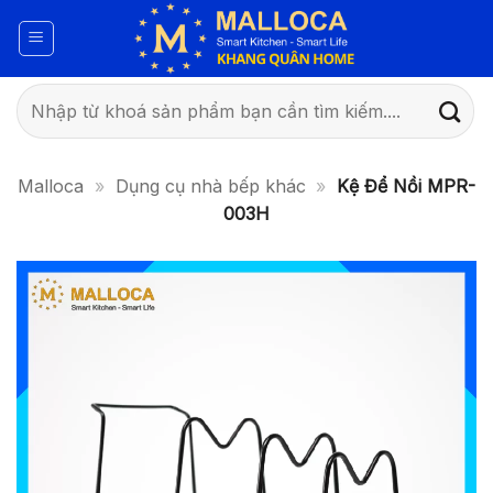
Bỏ
qua
nội
dung
Tìm
kiếm:
Malloca
»
Dụng cụ nhà bếp khác
»
Kệ Để Nồi MPR-
003H