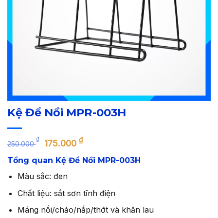
Kệ Để Nồi MPR-003H
Giá
Giá
₫
₫
175.000
250.000
gốc
hiện
Tổng quan Kệ Để Nồi MPR-003H
là:
tại
250.000 ₫.
là:
Màu sắc: đen
175.000 ₫.
Chất liệu: sắt sơn tĩnh điện
Máng nồi/chảo/nắp/thớt và khăn lau