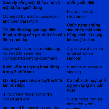
Quản lý bằng mật khẩu chủ và
chống sốc điện
mật khẩu người dùng
Electric shock
Managed by master password
resistance
and user password
Chức năng chống
Cài đặt dễ dàng qua app điện
sao chép mật khẩu
thoại, không cần ghi nhớ các câu
bằng cách sử dụng
lệnh phức tạp
kèm mật mã ảo
Easy-installation via mobile app,
A password can be
no need to remember
entered with a
complicated setting command
random
Khóa sẽ tạm ngưng hoạt động
number to prevent
trong 2 phút sau
stealing
khi nhập sai mã/vân tay/thẻ từ 5
Có thể kích hoạt chế
lần liên tiếp.
độ yên lặng khi cần
thiết
If incorrect fingerprint/PIN
code/Card are
Silent mode can be
activated when
attempted 5 times in a row, the
needed