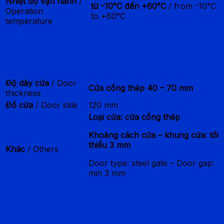
Nhiệt độ vận hành
/
từ -10°C đến +60°C
/ from -10°C
Operation
to +60°C
temperature
THIẾT KẾ CỬA THÍCH HỢP / DOOR DIMENSIONS
Độ dày cửa
/ Door
Cửa cổng thép 40 – 70 mm
thickness
Đố cửa
/ Door stile
120 mm
Loại cửa: cửa cổng thép
Khoảng cách cửa – khung cửa: tối
thiểu 3 mm
Khác
/ Others
Door type: steel gate – Door gap:
min 3 mm
TÙY CHỌN MÀU SẮC / COLOR OPTION