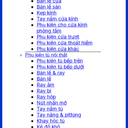
Bản lề cửa
Bản lề sàn
Kẹp kính
Tay nắm cửa kính
Phụ kiện cho cửa kính
phòng tắm
Phụ kiện cửa trượt
Phụ kiện cửa thoát hiểm
Phụ kiện cửa khác
Phụ kiện tủ nội thất
Phụ kiện tủ bếp trên
Phụ kiện tủ bếp dưới
Bản lề & ray
Bản lề
Ray âm
Ray bi
Ray hộp
Nút nhấn mở
Tay nắm tủ
Tay nâng & pittong
Khay hộc tủ
Kệ đồ khô