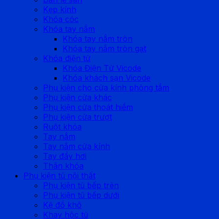
Kẹp kính
Khóa cóc
Khóa tay nắm
Khóa tay nắm tròn
Khóa tay nắm tròn gạt
Khóa điện tử
Khóa Điện Tử Vicode
Khóa khách sạn Vicode
Phụ kiện cho cửa kính phòng tắm
Phụ kiện cửa khác
Phụ kiện cửa thoát hiểm
Phụ kiện cửa trượt
Ruột khóa
Tay nắm
Tay nắm cửa kính
Tay đẩy hơi
Thân khóa
Phụ kiện tủ nội thất
Phụ kiện tủ bếp trên
Phụ kiện tủ bếp dưới
Kệ đồ khô
Khay hộc tủ