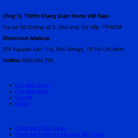
Phân Phối Thiết bị Malloca Chính Hãng
Công Ty TNHH Khang Quân Home Việt Nam
Trụ sở: 60 Đường số 2, CityLand, Gò Vấp, TP.HCM
Showroom Malloca:
279 Nguyễn Văn Trỗi, Phú Nhuận, TP Hồ Chí Minh
Hotline:
0931.234.729
Thương hiệu phổ biến
Phụ kiện Blum
Phụ kiện Garis
GrandX
Vickini
Chính sách hỗ trợ
Chính sách bảo hành
Chính sách đổi, trả và hoàn tiền hàng