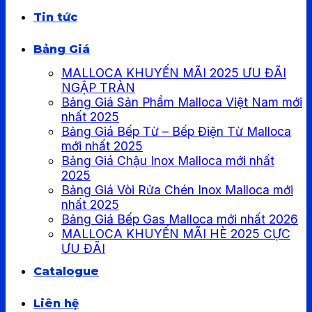
Tin tức
Bảng Giá
MALLOCA KHUYẾN MÃI 2025 ƯU ĐÃI
NGẬP TRÀN
Bảng Giá Sản Phẩm Malloca Việt Nam mới
nhất 2025
Bảng Giá Bếp Từ – Bếp Điện Từ Malloca
mới nhất 2025
Bảng Giá Chậu Inox Malloca mới nhất
2025
Bảng Giá Vòi Rửa Chén Inox Malloca mới
nhất 2025
Bảng Giá Bếp Gas Malloca mới nhất 2026
MALLOCA KHUYẾN MÃI HÈ 2025 CỰC
ƯU ĐÃI
Catalogue
Liên hệ