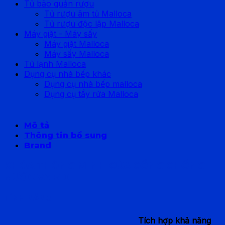
Tủ bảo quản rượu
Tủ rượu âm tủ Malloca
Tủ rượu độc lập Malloca
Máy giặt - Máy sấy
Máy giặt Malloca
Máy sấy Malloca
Tủ lạnh Malloca
Dụng cụ nhà bếp khác
Dụng cụ nhà bếp malloca
Dụng cụ tẩy rửa Malloca
Mô tả
Thông tin bổ sung
Brand
KHÓA THÔNG MINH CỬA CỔNG CHỐNG
NƯỚC VS-510
TÍNH NĂNG
Tích hợp khả năng