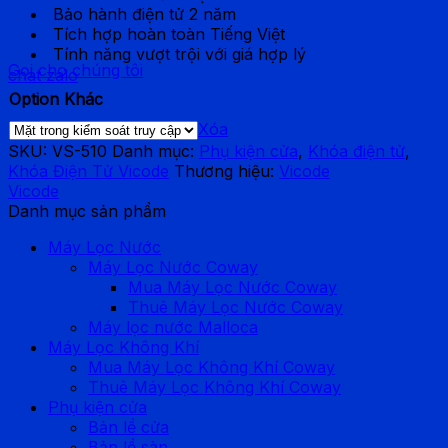
Bảo hành điện tử 2 năm
Tích hợp hoàn toàn Tiếng Việt
Tính năng vượt trội với giá hợp lý
Gọi cho chúng tôi
chat zalo
Option Khác
Xóa
SKU:
VS-510
Danh mục:
Phụ kiện cửa
,
Khóa điện tử
,
Khóa Điện Tử Vicode
Thương hiệu:
Vicode
Vicode
Danh mục sản phẩm
Máy Lọc Nước
Máy Lọc Nước Coway
Mua Máy Lọc Nước Coway
Thuê Máy Lọc Nước Coway
Máy lọc nước Malloca
Máy Lọc Không Khí
Mua Máy Lọc Không Khí Coway
Thuê Máy Lọc Không Khí Coway
Phụ kiện cửa
Bản lề cửa
Bản lề sàn