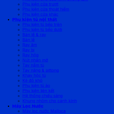
Phụ kiện cửa trượt
Phụ kiện cửa thoát hiểm
Phụ kiện cửa khác
Phụ kiện tủ nội thất
Phụ kiện tủ bếp trên
Phụ kiện tủ bếp dưới
Bản lề & ray
Bản lề
Ray âm
Ray bi
Ray hộp
Nút nhấn mở
Tay nắm tủ
Tay nâng & pittong
Khay hộc tủ
Kệ đồ khô
Phụ kiện tủ áo
Phụ kiện liên kết
Hệ thống chiếu sáng
Khung nhôm cho cánh kính
Máy Lọc Nước
Máy lọc nước Malloca