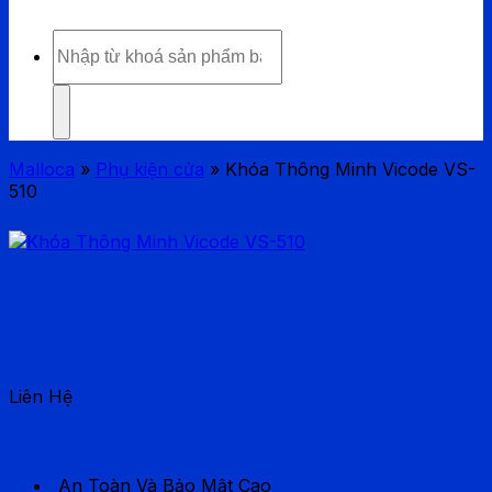
Tìm
kiếm:
Malloca
»
Phụ kiện cửa
»
Khóa Thông Minh Vicode VS-
510
Khóa Thông Minh Vicode
VS-510
Liên Hệ
Tại sao chọn khóa thông minh VICODE ?
An Toàn Và Bảo Mật Cao