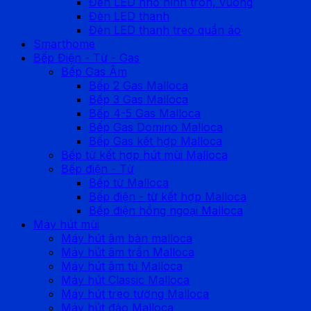
Đèn LED nhỏ hình tròn, vuông
Đèn LED thanh
Đèn LED thanh treo quần áo
Smarthome
Bếp Điện - Từ - Gas
Bếp Gas Âm
Bếp 2 Gas Malloca
Bếp 3 Gas Malloca
Bếp 4-5 Gas Malloca
Bếp Gas Domino Malloca
Bếp Gas kết hợp Malloca
Bếp từ kết hợp hút mùi Malloca
Bếp điện - Từ
Bếp từ Malloca
Bếp điện - từ kết hợp Malloca
Bếp điện hồng ngoại Malloca
Máy hút mùi
Máy hút âm bàn malloca
Máy hút âm trần Malloca
Máy hút âm tủ Malloca
Máy hút Classic Malloca
Máy hút treo tường Malloca
Máy hút đảo Malloca