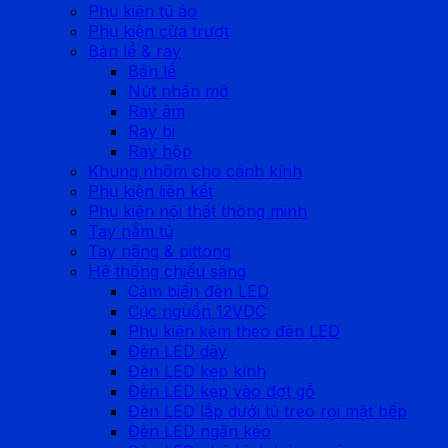
Phụ kiện tủ áo
Phụ kiện cửa trượt
Bản lề & ray
Bản lề
Nút nhấn mở
Ray âm
Ray bi
Ray hộp
Khung nhôm cho cánh kính
Phụ kiện liên kết
Phụ kiện nội thất thông minh
Tay nắm tủ
Tay nâng & pittong
Hệ thống chiếu sáng
Cảm biến đèn LED
Cục nguồn 12VDC
Phụ kiện kèm theo đèn LED
Đèn LED dây
Đèn LED kẹp kính
Đèn LED kẹp vào đợt gỗ
Đèn LED lắp dưới tủ treo rọi mặt bếp
Đèn LED ngăn kéo