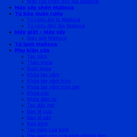
Máy rửa chén độc lập Malloca
Máy sấy chén Malloca
Tủ bảo quản rượu
Tủ rượu âm tủ Malloca
Tủ rượu độc lập Malloca
Máy giặt – Máy sấy
Máy giặt Malloca
Tủ lạnh Malloca
Phụ kiện cửa
Tay nắm
Thân khóa
Ruột khóa
Khóa tay nắm
Khóa tay nắm tròn
Khóa tay nắm tròn gạt
Khóa cóc
Khóa điện tử
Tay đẩy hơi
Bản lề cửa
Bản lề sàn
Kẹp kính
Tay nắm cửa kính
Phụ kiện cho cửa kính phòng tắm