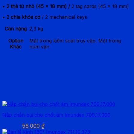
•
2 thẻ từ nhỏ (45 x 18 mm) /
2 tag cards (45 x 18 mm)
•
2 chìa khóa cơ
/ 2 mechanical keys
Cân nặng
2,3 kg
Option
Mặt trong kiểm soát truy cập, Mặt trong
Khác
núm vặn
Brand
Vicode
Sản phẩm tương tự
Nắp chắn bụi cho chốt âm Imundex 709.17.000
Giá
Giá
56.000
₫
80.000
₫
gốc
hiện