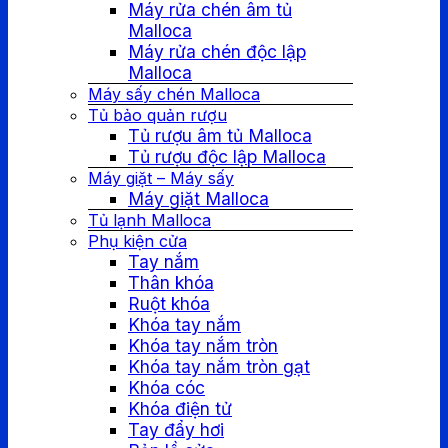
Máy rửa chén âm tủ
Malloca
Máy rửa chén độc lập
Malloca
Máy sấy chén Malloca
Tủ bảo quản rượu
Tủ rượu âm tủ Malloca
Tủ rượu độc lập Malloca
Máy giặt – Máy sấy
Máy giặt Malloca
Tủ lạnh Malloca
Phụ kiện cửa
Tay nắm
Thân khóa
Ruột khóa
Khóa tay nắm
Khóa tay nắm tròn
Khóa tay nắm tròn gạt
Khóa cóc
Khóa điện tử
Tay đẩy hơi