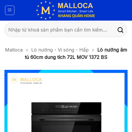
Bỏ
qua
nội
dung
Tìm
kiếm:
Malloca
»
Lò nướng - Vi sóng - Hấp
»
Lò nướng âm
tủ 60cm dung tích 72L MOV 1372 BS