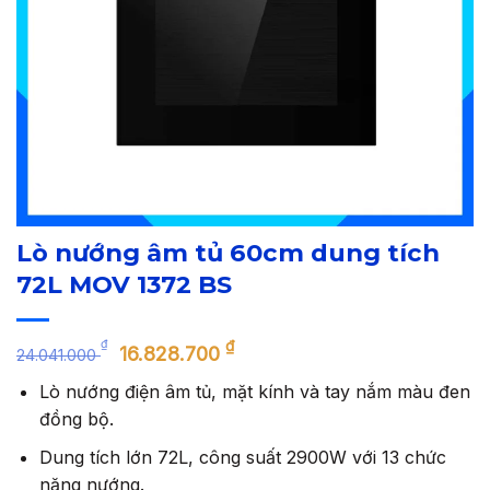
Lò nướng âm tủ 60cm dung tích
72L MOV 1372 BS
Giá
Giá
₫
₫
16.828.700
24.041.000
gốc
hiện
Lò nướng điện âm tủ, mặt kính và tay nắm màu đen
là:
tại
đồng bộ.
24.041.000 ₫.
là:
16.828.700 ₫.
Dung tích lớn 72L, công suất 2900W với 13 chức
năng nướng.