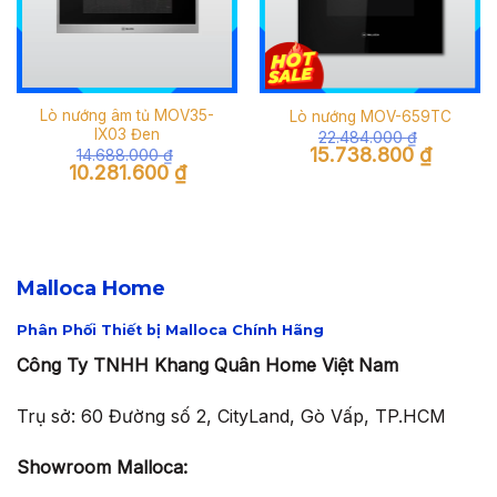
Lò nướng âm tủ MOV35-
Lò nướng MOV-659TC
IX03 Đen
22.484.000
₫
Giá
Giá
15.738.800
₫
14.688.000
₫
gốc
hiện
Giá
Giá
10.281.600
₫
là:
tại
gốc
hiện
22.484.000 ₫.
là:
là:
tại
15.738.80
14.688.000 ₫.
là:
10.281.600 ₫.
Malloca Home
Phân Phối Thiết bị Malloca Chính Hãng
Công Ty TNHH Khang Quân Home Việt Nam
Trụ sở: 60 Đường số 2, CityLand, Gò Vấp, TP.HCM
Showroom Malloca: