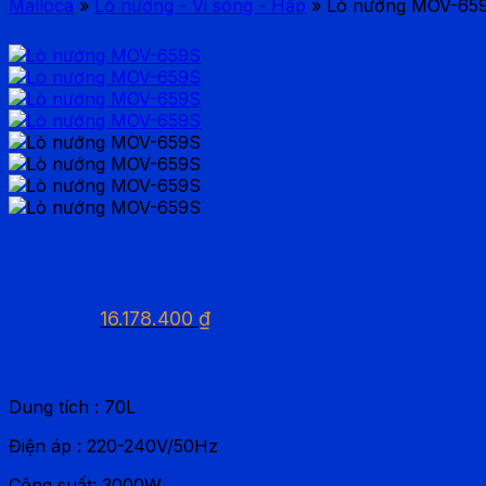
Malloca
»
Lò nướng - Vi sóng - Hấp
»
Lò nướng MOV-65
Lò nướng MOV-659S
Giá
Giá
16.178.400
₫
23.112.000
₫
gốc
hiện
là:
tại
Thông số kỹ thuật lò nướng MOV-659S
23.112.000 ₫.
là:
16.178.400 ₫.
Dung tích : 70L
Điện áp : 220-240V/50Hz
Công suất: 3000W