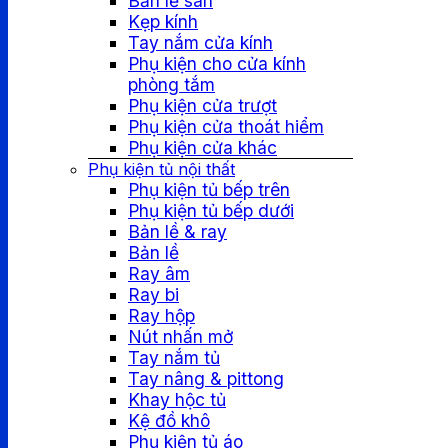
Bản lề sàn
Kẹp kính
Tay nắm cửa kính
Phụ kiện cho cửa kính
phòng tắm
Phụ kiện cửa trượt
Phụ kiện cửa thoát hiểm
Phụ kiện cửa khác
Phụ kiện tủ nội thất
Phụ kiện tủ bếp trên
Phụ kiện tủ bếp dưới
Bản lề & ray
Bản lề
Ray âm
Ray bi
Ray hộp
Nút nhấn mở
Tay nắm tủ
Tay nâng & pittong
Khay hộc tủ
Kệ đồ khô
Phụ kiện tủ áo