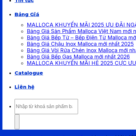
Tin tức
Bảng Giá
MALLOCA KHUYẾN MÃI 2025 ƯU ĐÃI NG
Bảng Giá Sản Phẩm Malloca Việt Nam mới 
Bảng Giá Bếp Từ – Bếp Điện Từ Malloca mớ
Bảng Giá Chậu Inox Malloca mới nhất 2025
Bảng Giá Vòi Rửa Chén Inox Malloca mới nh
Bảng Giá Bếp Gas Malloca mới nhất 2026
MALLOCA KHUYẾN MÃI HÈ 2025 CỰC ƯU
Catalogue
Liên hệ
Tìm
kiếm: