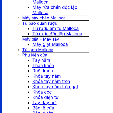
Malloca
Máy rửa chén độc lập
Malloca
Máy sấy chén Malloca
Tủ bảo quản rượu
Tủ rượu âm tủ Malloca
Tủ rượu độc lập Malloca
Máy giặt – Máy sấy
Máy giặt Malloca
Tủ lạnh Malloca
Phụ kiện cửa
Tay nắm
Thân khóa
Ruột khóa
Khóa tay nắm
Khóa tay nắm tròn
Khóa tay nắm tròn gạt
Khóa cóc
Khóa điện tử
Tay đẩy hơi
Bản lề cửa