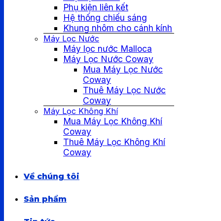
Phụ kiện liên kết
Hệ thống chiếu sáng
Khung nhôm cho cánh kính
Máy Lọc Nước
Máy lọc nước Malloca
Máy Lọc Nước Coway
Mua Máy Lọc Nước
Coway
Thuê Máy Lọc Nước
Coway
Máy Lọc Không Khí
Mua Máy Lọc Không Khí
Coway
Thuê Máy Lọc Không Khí
Coway
Về chúng tôi
Sản phẩm