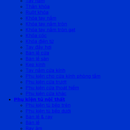
Tay nắm
Thân khóa
Ruột khóa
Khóa tay nắm
Khóa tay nắm tròn
Khóa tay nắm tròn gạt
Khóa cóc
Khóa điện tử
Tay đẩy hơi
Bản lề cửa
Bản lề sàn
Kẹp kính
Tay nắm cửa kính
Phụ kiện cho cửa kính phòng tắm
Phụ kiện cửa trượt
Phụ kiện cửa thoát hiểm
Phụ kiện cửa khác
Phụ kiện tủ nội thất
Phụ kiện tủ bếp trên
Phụ kiện tủ bếp dưới
Bản lề & ray
Bản lề
Ray âm