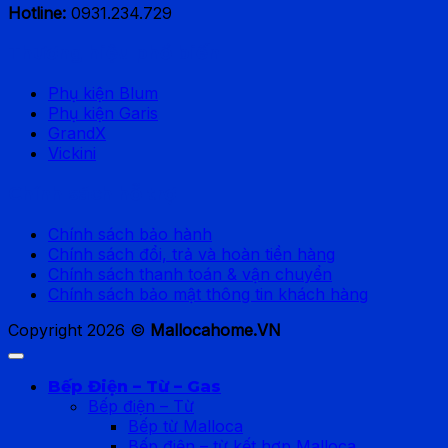
Hotline:
0931.234.729
Thương hiệu phổ biến
Phụ kiện Blum
Phụ kiện Garis
GrandX
Vickini
Chính sách hỗ trợ
Chính sách bảo hành
Chính sách đổi, trả và hoàn tiền hàng
Chính sách thanh toán & vận chuyển
Chính sách bảo mật thông tin khách hàng
Copyright 2026 ©
Mallocahome.VN
Bếp Điện – Từ – Gas
Bếp điện – Từ
Bếp từ Malloca
Bếp điện – từ kết hợp Malloca