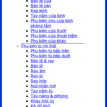
Bản lề cửa
Bản lề sàn
Kẹp kính
Tay nắm cửa kính
Phụ kiện cho cửa kính
phòng tắm
Phụ kiện cửa trượt
Phụ kiện cửa thoát hiểm
Phụ kiện cửa khác
Phụ kiện tủ nội thất
Phụ kiện tủ bếp trên
Phụ kiện tủ bếp dưới
Bản lề & ray
Bản lề
Ray âm
Ray bi
Ray hộp
Nút nhấn mở
Tay nắm tủ
Tay nâng & pittong
Khay hộc tủ
Kệ đồ khô