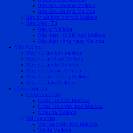
Bếp Gas Domino Malloca
Bếp Gas kết hợp Malloca
Bếp từ kết hợp hút mùi Malloca
Bếp điện - Từ
Bếp từ Malloca
Bếp điện - từ kết hợp Malloca
Bếp điện hồng ngoại Malloca
Máy hút mùi
Máy hút âm bàn malloca
Máy hút âm trần Malloca
Máy hút âm tủ Malloca
Máy hút Classic Malloca
Máy hút treo tường Malloca
Máy hút đảo Malloca
Chậu - Vòi rửa
Chậu rửa chén
Chậu rửa ECO Malloca
Chậu rửa chén Inox Malloca
Chậu đá Malloca
Vòi rửa chén
Vòi rửa chén Inox Malloca
Vòi đá Malloca