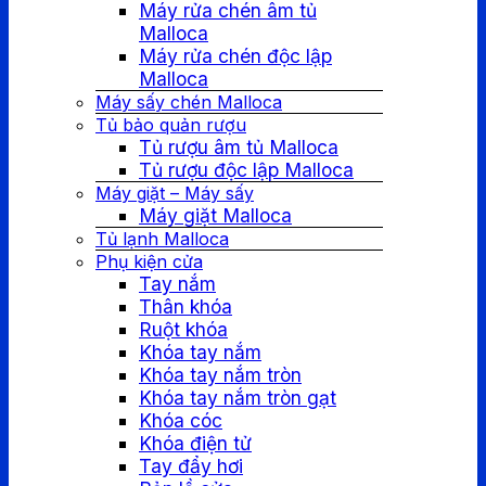
Máy rửa chén âm tủ
Malloca
Máy rửa chén độc lập
Malloca
Máy sấy chén Malloca
Tủ bảo quản rượu
Tủ rượu âm tủ Malloca
Tủ rượu độc lập Malloca
Máy giặt – Máy sấy
Máy giặt Malloca
Tủ lạnh Malloca
Phụ kiện cửa
Tay nắm
Thân khóa
Ruột khóa
Khóa tay nắm
Khóa tay nắm tròn
Khóa tay nắm tròn gạt
Khóa cóc
Khóa điện tử
Tay đẩy hơi