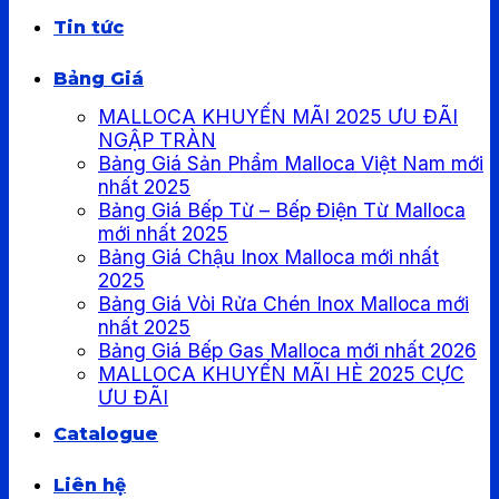
Tin tức
Bảng Giá
MALLOCA KHUYẾN MÃI 2025 ƯU ĐÃI
NGẬP TRÀN
Bảng Giá Sản Phẩm Malloca Việt Nam mới
nhất 2025
Bảng Giá Bếp Từ – Bếp Điện Từ Malloca
mới nhất 2025
Bảng Giá Chậu Inox Malloca mới nhất
2025
Bảng Giá Vòi Rửa Chén Inox Malloca mới
nhất 2025
Bảng Giá Bếp Gas Malloca mới nhất 2026
MALLOCA KHUYẾN MÃI HÈ 2025 CỰC
ƯU ĐÃI
Catalogue
Liên hệ