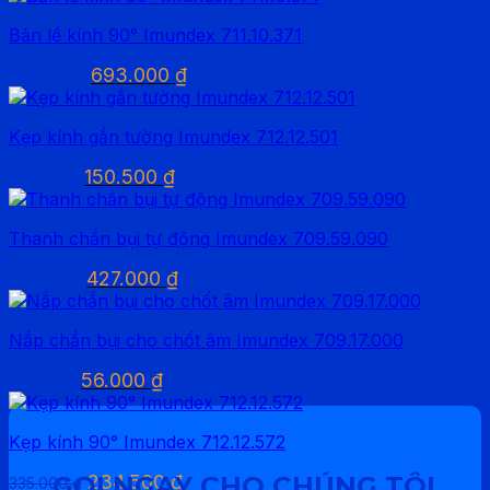
là:
tại
Bản lề kính 90° Imundex 711.10.371
155.000 ₫.
là:
108.500 ₫.
Giá
Giá
693.000
₫
990.000
₫
gốc
hiện
là:
tại
Kẹp kính gắn tường Imundex 712.12.501
990.000 ₫.
là:
693.000 ₫.
Giá
Giá
150.500
₫
215.000
₫
gốc
hiện
là:
tại
Thanh chắn bụi tự động Imundex 709.59.090
215.000 ₫.
là:
150.500 ₫.
Giá
Giá
427.000
₫
610.000
₫
gốc
hiện
là:
tại
Nắp chắn bụi cho chốt âm Imundex 709.17.000
610.000 ₫.
là:
427.000 ₫.
Giá
Giá
56.000
₫
80.000
₫
gốc
hiện
là:
tại
Kẹp kính 90° Imundex 712.12.572
80.000 ₫.
là:
56.000 ₫.
Giá
Giá
GỌI NGAY CHO CHÚNG TÔI
234.500
₫
335.000
₫