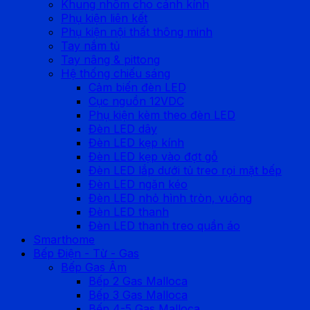
Khung nhôm cho cánh kính
Phụ kiện liên kết
Phụ kiện nội thất thông minh
Tay nắm tủ
Tay nâng & pittong
Hệ thống chiếu sáng
Cảm biến đèn LED
Cục nguồn 12VDC
Phụ kiện kèm theo đèn LED
Đèn LED dây
Đèn LED kẹp kính
Đèn LED kẹp vào đợt gỗ
Đèn LED lắp dưới tủ treo rọi mặt bếp
Đèn LED ngăn kéo
Đèn LED nhỏ hình tròn, vuông
Đèn LED thanh
Đèn LED thanh treo quần áo
Smarthome
Bếp Điện - Từ - Gas
Bếp Gas Âm
Bếp 2 Gas Malloca
Bếp 3 Gas Malloca
Bếp 4-5 Gas Malloca