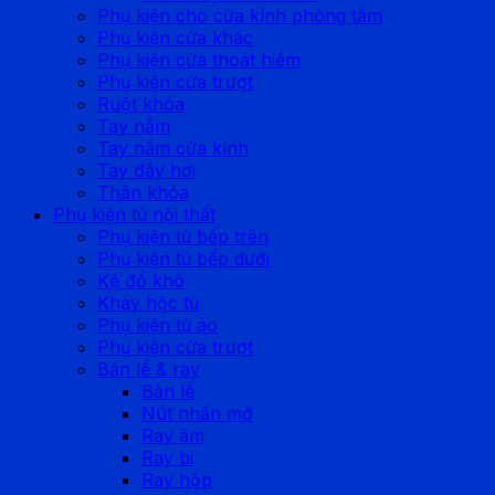
Phụ kiện cho cửa kính phòng tắm
Phụ kiện cửa khác
Phụ kiện cửa thoát hiểm
Phụ kiện cửa trượt
Ruột khóa
Tay nắm
Tay nắm cửa kính
Tay đẩy hơi
Thân khóa
Phụ kiện tủ nội thất
Phụ kiện tủ bếp trên
Phụ kiện tủ bếp dưới
Kệ đồ khô
Khay hộc tủ
Phụ kiện tủ áo
Phụ kiện cửa trượt
Bản lề & ray
Bản lề
Nút nhấn mở
Ray âm
Ray bi
Ray hộp