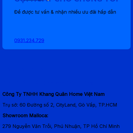
gốc
hiện
là:
tại
Để được tư vấn & nhận nhiều ưu đãi hấp dẫn
335.000 ₫.
là:
234.500 ₫.
0931.234.729
Malloca Home
Phân Phối Thiết bị Malloca Chính Hãng
Công Ty TNHH Khang Quân Home Việt Nam
Trụ sở: 60 Đường số 2, CityLand, Gò Vấp, TP.HCM
Showroom Malloca:
279 Nguyễn Văn Trỗi, Phú Nhuận, TP Hồ Chí Minh