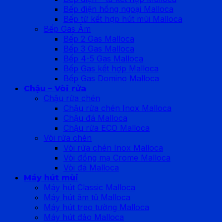
Bếp điện hồng ngoại Malloca
Bếp từ kết hợp hút mùi Malloca
Bếp Gas Âm
Bếp 2 Gas Malloca
Bếp 3 Gas Malloca
Bếp 4-5 Gas Malloca
Bếp Gas kết hợp Malloca
Bếp Gas Domino Malloca
Chậu – Vòi rửa
Chậu rửa chén
Chậu rửa chén Inox Malloca
Chậu đá Malloca
Chậu rửa ECO Malloca
Vòi rửa chén
Vòi rửa chén Inox Malloca
Vòi đồng mạ Crome Malloca
Vòi đá Malloca
Máy hút mùi
Máy hút Classic Malloca
Máy hút âm tủ Malloca
Máy hút treo tường Malloca
Máy hút đảo Malloca