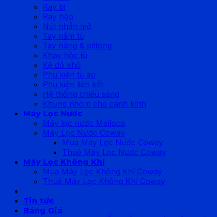
Ray bi
Ray hộp
Nút nhấn mở
Tay nắm tủ
Tay nâng & pittong
Khay hộc tủ
Kệ đồ khô
Phụ kiện tủ áo
Phụ kiện liên kết
Hệ thống chiếu sáng
Khung nhôm cho cánh kính
Máy Lọc Nước
Máy lọc nước Malloca
Máy Lọc Nước Coway
Mua Máy Lọc Nước Coway
Thuê Máy Lọc Nước Coway
Máy Lọc Không Khí
Mua Máy Lọc Không Khí Coway
Thuê Máy Lọc Không Khí Coway
Tin tức
Bảng Giá