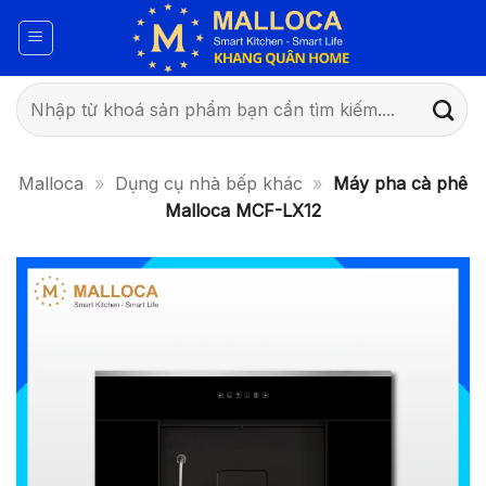
Bỏ
qua
nội
dung
Tìm
kiếm:
Malloca
»
Dụng cụ nhà bếp khác
»
Máy pha cà phê
Malloca MCF-LX12