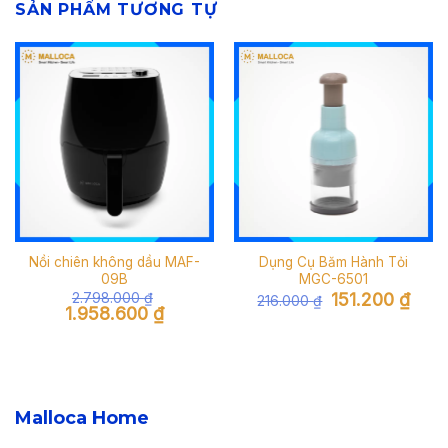
SẢN PHẨM TƯƠNG TỰ
Nồi chiên không dầu MAF-
Dụng Cụ Băm Hành Tỏi
09B
MGC-6501
Giá
Giá
2.798.000
₫
151.200
₫
216.000
₫
gốc
hiện
Giá
Giá
1.958.600
₫
là:
tại
gốc
hiện
216.000 ₫.
là:
là:
tại
151.20
2.798.000 ₫.
là:
1.958.600 ₫.
Malloca Home