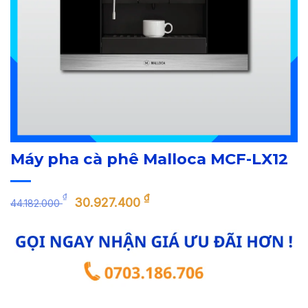
Máy pha cà phê Malloca MCF-LX12
Giá
Giá
₫
₫
30.927.400
44.182.000
gốc
hiện
là:
tại
44.182.000 ₫.
là:
30.927.400 ₫.