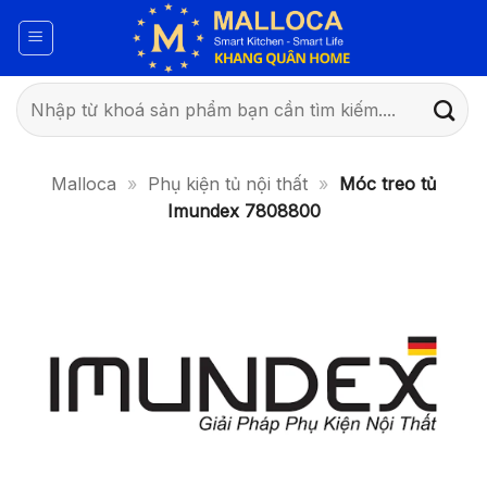
Bỏ
qua
nội
dung
Tìm
kiếm:
Malloca
»
Phụ kiện tủ nội thất
»
Móc treo tủ
Imundex 7808800