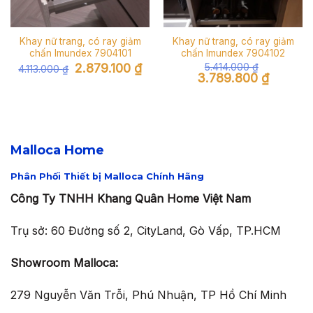
Khay nữ trang, có ray giảm
Khay nữ trang, có ray giảm
chấn Imundex 7904101
chấn Imundex 7904102
Giá
Giá
2.879.100
₫
5.414.000
₫
4.113.000
₫
gốc
hiện
Giá
Giá
3.789.800
₫
là:
tại
gốc
hiện
4.113.000 ₫.
là:
là:
tại
2.879.100 ₫.
5.414.000 ₫.
là:
3.789.800
Malloca Home
Phân Phối Thiết bị Malloca Chính Hãng
Công Ty TNHH Khang Quân Home Việt Nam
Trụ sở: 60 Đường số 2, CityLand, Gò Vấp, TP.HCM
Showroom Malloca:
279 Nguyễn Văn Trỗi, Phú Nhuận, TP Hồ Chí Minh