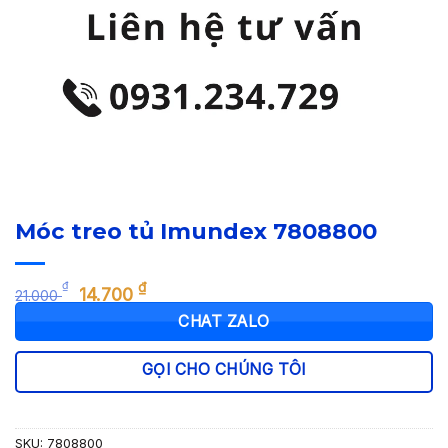
Móc treo tủ Imundex 7808800
Giá
Giá
₫
₫
14.700
21.000
gốc
hiện
CHAT ZALO
là:
tại
21.000 ₫.
là:
GỌI CHO CHÚNG TÔI
14.700 ₫.
SKU:
7808800