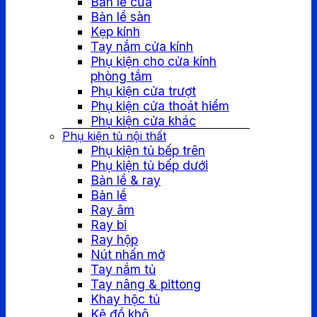
Bản lề cửa
Bản lề sàn
Kẹp kính
Tay nắm cửa kính
Phụ kiện cho cửa kính
phòng tắm
Phụ kiện cửa trượt
Phụ kiện cửa thoát hiểm
Phụ kiện cửa khác
Phụ kiện tủ nội thất
Phụ kiện tủ bếp trên
Phụ kiện tủ bếp dưới
Bản lề & ray
Bản lề
Ray âm
Ray bi
Ray hộp
Nút nhấn mở
Tay nắm tủ
Tay nâng & pittong
Khay hộc tủ
Kệ đồ khô