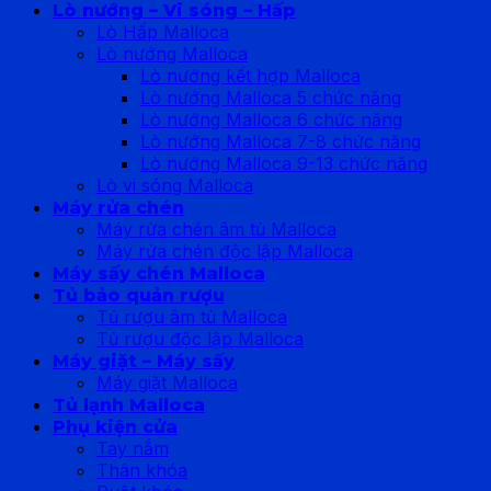
Lò nướng – Vi sóng – Hấp
Lò Hấp Malloca
Lò nướng Malloca
Lò nướng kết hợp Malloca
Lò nướng Malloca 5 chức năng
Lò nướng Malloca 6 chức năng
Lò nướng Malloca 7-8 chức năng
Lò nướng Malloca 9-13 chức năng
Lò vi sóng Malloca
Máy rửa chén
Máy rửa chén âm tủ Malloca
Máy rửa chén độc lập Malloca
Máy sấy chén Malloca
Tủ bảo quản rượu
Tủ rượu âm tủ Malloca
Tủ rượu độc lập Malloca
Máy giặt – Máy sấy
Máy giặt Malloca
Tủ lạnh Malloca
Phụ kiện cửa
Tay nắm
Thân khóa