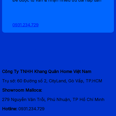
908.000 ₫.
là:
635.600 ₫.
0931.234.729
Malloca Home
Phân Phối Thiết bị Malloca Chính Hãng
Công Ty TNHH Khang Quân Home Việt Nam
Trụ sở: 60 Đường số 2, CityLand, Gò Vấp, TP.HCM
Showroom Malloca:
279 Nguyễn Văn Trỗi, Phú Nhuận, TP Hồ Chí Minh
Hotline:
0931.234.729