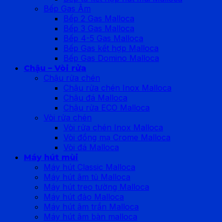
Bếp Gas Âm
Bếp 2 Gas Malloca
Bếp 3 Gas Malloca
Bếp 4-5 Gas Malloca
Bếp Gas kết hợp Malloca
Bếp Gas Domino Malloca
Chậu – Vòi rửa
Chậu rửa chén
Chậu rửa chén Inox Malloca
Chậu đá Malloca
Chậu rửa ECO Malloca
Vòi rửa chén
Vòi rửa chén Inox Malloca
Vòi đồng mạ Crome Malloca
Vòi đá Malloca
Máy hút mùi
Máy hút Classic Malloca
Máy hút âm tủ Malloca
Máy hút treo tường Malloca
Máy hút đảo Malloca
Máy hút âm trần Malloca
Máy hút âm bàn malloca