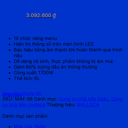
MAF-06
Giá
Giá
3.092.600
₫
4.418.000
₫
gốc
hiện
là:
tại
Tổng quan Nồi chiên không dầu MAF-06
4.418.000 ₫.
là:
3.092.600 ₫.
10 chức năng menu
Hiển thị thông số trên màn hình LED
Báo hiệu bằng âm thanh khi hoàn thành quá trình
nấu
Dễ dàng vệ sinh, thực phẩm không bị ám mùi
Giảm 80% lượng dầu ăn thông thường
Công suất: 1700W
Thể tích: 6L
Gọi cho chúng tôi
chat zalo
SKU:
MAF 06
Danh mục:
Dụng cụ nhà bếp khác
,
Dụng
cụ nhà bếp malloca
Thương hiệu:
MALLOCA
Danh mục sản phẩm
Máy Lọc Nước