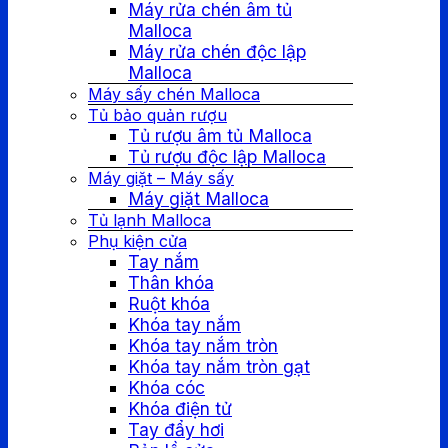
Máy rửa chén âm tủ
Malloca
Máy rửa chén độc lập
Malloca
Máy sấy chén Malloca
Tủ bảo quản rượu
Tủ rượu âm tủ Malloca
Tủ rượu độc lập Malloca
Máy giặt – Máy sấy
Máy giặt Malloca
Tủ lạnh Malloca
Phụ kiện cửa
Tay nắm
Thân khóa
Ruột khóa
Khóa tay nắm
Khóa tay nắm tròn
Khóa tay nắm tròn gạt
Khóa cóc
Khóa điện tử
Tay đẩy hơi