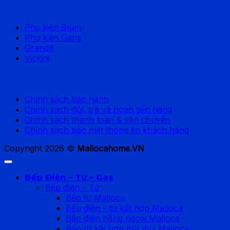
Thương hiệu phổ biến
Phụ kiện Blum
Phụ kiện Garis
GrandX
Vickini
Chính sách hỗ trợ
Chính sách bảo hành
Chính sách đổi, trả và hoàn tiền hàng
Chính sách thanh toán & vận chuyển
Chính sách bảo mật thông tin khách hàng
Copyright 2026 ©
Mallocahome.VN
Bếp Điện – Từ – Gas
Bếp điện – Từ
Bếp từ Malloca
Bếp điện – từ kết hợp Malloca
Bếp điện hồng ngoại Malloca
Bếp từ kết hợp hút mùi Malloca