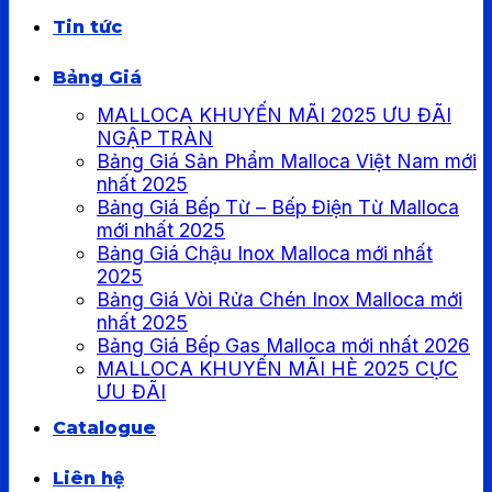
Tin tức
Bảng Giá
MALLOCA KHUYẾN MÃI 2025 ƯU ĐÃI
NGẬP TRÀN
Bảng Giá Sản Phẩm Malloca Việt Nam mới
nhất 2025
Bảng Giá Bếp Từ – Bếp Điện Từ Malloca
mới nhất 2025
Bảng Giá Chậu Inox Malloca mới nhất
2025
Bảng Giá Vòi Rửa Chén Inox Malloca mới
nhất 2025
Bảng Giá Bếp Gas Malloca mới nhất 2026
MALLOCA KHUYẾN MÃI HÈ 2025 CỰC
ƯU ĐÃI
Catalogue
Liên hệ