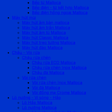
Bếp từ Malloca
Bếp điện - từ kết hợp Malloca
Bếp điện hồng ngoại Malloca
Máy hút mùi
Máy hút âm bàn malloca
Máy hút âm trần Malloca
Máy hút âm tủ Malloca
Máy hút Classic Malloca
Máy hút treo tường Malloca
Máy hút đảo Malloca
Chậu - Vòi rửa
Chậu rửa chén
Chậu rửa ECO Malloca
Chậu rửa chén Inox Malloca
Chậu đá Malloca
Vòi rửa chén
Vòi rửa chén Inox Malloca
Vòi đá Malloca
Vòi đồng mạ Crome Malloca
Lò nướng - Vi sóng - Hấp
Lò Hấp Malloca
Lò nướng Malloca