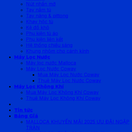
Nút nhấn mở
Tay nắm tủ
Tay nâng & pittong
Khay hộc tủ
Kệ đồ khô
Phụ kiện tủ áo
Phụ kiện liên kết
Hệ thống chiếu sáng
Khung nhôm cho cánh kính
Máy Lọc Nước
Máy lọc nước Malloca
Máy Lọc Nước Coway
Mua Máy Lọc Nước Coway
Thuê Máy Lọc Nước Coway
Máy Lọc Không Khí
Mua Máy Lọc Không Khí Coway
Thuê Máy Lọc Không Khí Coway
Tin tức
Bảng Giá
MALLOCA KHUYẾN MÃI 2025 ƯU ĐÃI NGẬP
TRÀN