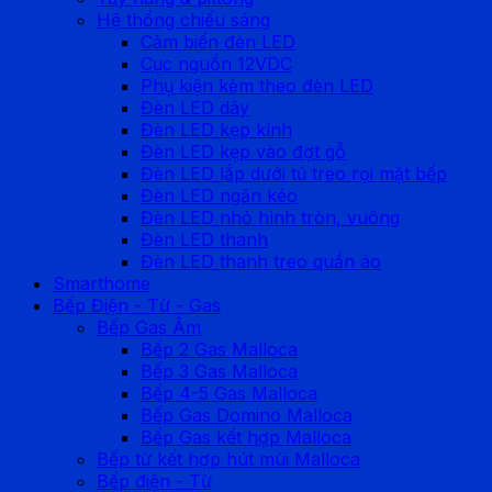
Hệ thống chiếu sáng
Cảm biến đèn LED
Cục nguồn 12VDC
Phụ kiện kèm theo đèn LED
Đèn LED dây
Đèn LED kẹp kính
Đèn LED kẹp vào đợt gỗ
Đèn LED lắp dưới tủ treo rọi mặt bếp
Đèn LED ngăn kéo
Đèn LED nhỏ hình tròn, vuông
Đèn LED thanh
Đèn LED thanh treo quần áo
Smarthome
Bếp Điện - Từ - Gas
Bếp Gas Âm
Bếp 2 Gas Malloca
Bếp 3 Gas Malloca
Bếp 4-5 Gas Malloca
Bếp Gas Domino Malloca
Bếp Gas kết hợp Malloca
Bếp từ kết hợp hút mùi Malloca
Bếp điện - Từ