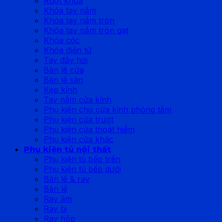
Ruột khóa
Khóa tay nắm
Khóa tay nắm tròn
Khóa tay nắm tròn gạt
Khóa cóc
Khóa điện tử
Tay đẩy hơi
Bản lề cửa
Bản lề sàn
Kẹp kính
Tay nắm cửa kính
Phụ kiện cho cửa kính phòng tắm
Phụ kiện cửa trượt
Phụ kiện cửa thoát hiểm
Phụ kiện cửa khác
Phụ kiện tủ nội thất
Phụ kiện tủ bếp trên
Phụ kiện tủ bếp dưới
Bản lề & ray
Bản lề
Ray âm
Ray bi
Ray hộp