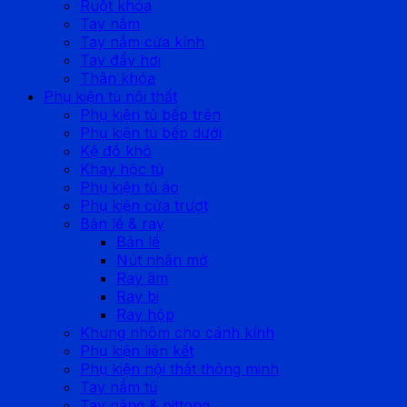
Ruột khóa
Tay nắm
Tay nắm cửa kính
Tay đẩy hơi
Thân khóa
Phụ kiện tủ nội thất
Phụ kiện tủ bếp trên
Phụ kiện tủ bếp dưới
Kệ đồ khô
Khay hộc tủ
Phụ kiện tủ áo
Phụ kiện cửa trượt
Bản lề & ray
Bản lề
Nút nhấn mở
Ray âm
Ray bi
Ray hộp
Khung nhôm cho cánh kính
Phụ kiện liên kết
Phụ kiện nội thất thông minh
Tay nắm tủ
Tay nâng & pittong