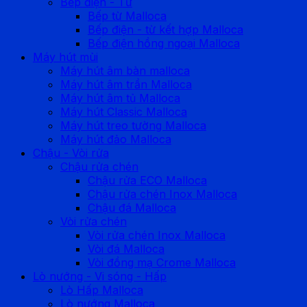
Bếp điện - Từ
Bếp từ Malloca
Bếp điện - từ kết hợp Malloca
Bếp điện hồng ngoại Malloca
Máy hút mùi
Máy hút âm bàn malloca
Máy hút âm trần Malloca
Máy hút âm tủ Malloca
Máy hút Classic Malloca
Máy hút treo tường Malloca
Máy hút đảo Malloca
Chậu - Vòi rửa
Chậu rửa chén
Chậu rửa ECO Malloca
Chậu rửa chén Inox Malloca
Chậu đá Malloca
Vòi rửa chén
Vòi rửa chén Inox Malloca
Vòi đá Malloca
Vòi đồng mạ Crome Malloca
Lò nướng - Vi sóng - Hấp
Lò Hấp Malloca
Lò nướng Malloca