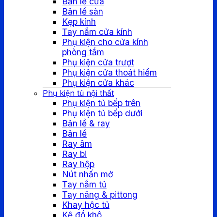
Bản lề cửa
Bản lề sàn
Kẹp kính
Tay nắm cửa kính
Phụ kiện cho cửa kính
phòng tắm
Phụ kiện cửa trượt
Phụ kiện cửa thoát hiểm
Phụ kiện cửa khác
Phụ kiện tủ nội thất
Phụ kiện tủ bếp trên
Phụ kiện tủ bếp dưới
Bản lề & ray
Bản lề
Ray âm
Ray bi
Ray hộp
Nút nhấn mở
Tay nắm tủ
Tay nâng & pittong
Khay hộc tủ
Kệ đồ khô