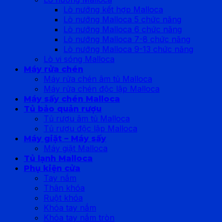
Lò nướng kết hợp Malloca
Lò nướng Malloca 5 chức năng
Lò nướng Malloca 6 chức năng
Lò nướng Malloca 7-8 chức năng
Lò nướng Malloca 9-13 chức năng
Lò vi sóng Malloca
Máy rửa chén
Máy rửa chén âm tủ Malloca
Máy rửa chén độc lập Malloca
Máy sấy chén Malloca
Tủ bảo quản rượu
Tủ rượu âm tủ Malloca
Tủ rượu độc lập Malloca
Máy giặt – Máy sấy
Máy giặt Malloca
Tủ lạnh Malloca
Phụ kiện cửa
Tay nắm
Thân khóa
Ruột khóa
Khóa tay nắm
Khóa tay nắm tròn