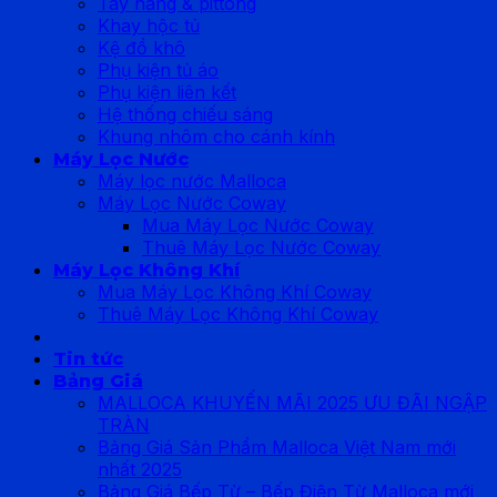
Tay nâng & pittong
Khay hộc tủ
Kệ đồ khô
Phụ kiện tủ áo
Phụ kiện liên kết
Hệ thống chiếu sáng
Khung nhôm cho cánh kính
Máy Lọc Nước
Máy lọc nước Malloca
Máy Lọc Nước Coway
Mua Máy Lọc Nước Coway
Thuê Máy Lọc Nước Coway
Máy Lọc Không Khí
Mua Máy Lọc Không Khí Coway
Thuê Máy Lọc Không Khí Coway
Tin tức
Bảng Giá
MALLOCA KHUYẾN MÃI 2025 ƯU ĐÃI NGẬP
TRÀN
Bảng Giá Sản Phẩm Malloca Việt Nam mới
nhất 2025
Bảng Giá Bếp Từ – Bếp Điện Từ Malloca mới