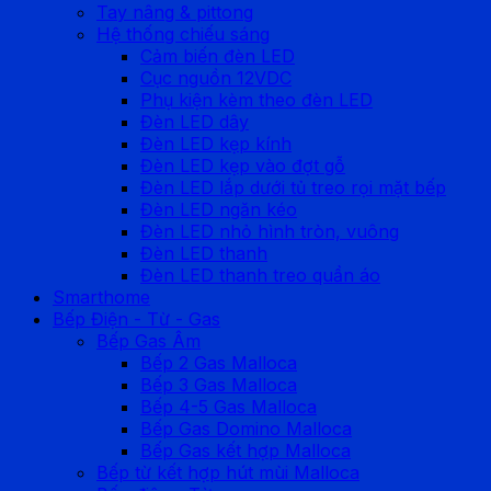
Tay nâng & pittong
Hệ thống chiếu sáng
Cảm biến đèn LED
Cục nguồn 12VDC
Phụ kiện kèm theo đèn LED
Đèn LED dây
Đèn LED kẹp kính
Đèn LED kẹp vào đợt gỗ
Đèn LED lắp dưới tủ treo rọi mặt bếp
Đèn LED ngăn kéo
Đèn LED nhỏ hình tròn, vuông
Đèn LED thanh
Đèn LED thanh treo quần áo
Smarthome
Bếp Điện - Từ - Gas
Bếp Gas Âm
Bếp 2 Gas Malloca
Bếp 3 Gas Malloca
Bếp 4-5 Gas Malloca
Bếp Gas Domino Malloca
Bếp Gas kết hợp Malloca
Bếp từ kết hợp hút mùi Malloca