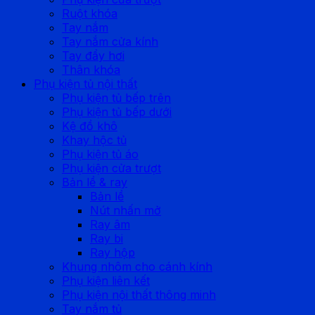
Ruột khóa
Tay nắm
Tay nắm cửa kính
Tay đẩy hơi
Thân khóa
Phụ kiện tủ nội thất
Phụ kiện tủ bếp trên
Phụ kiện tủ bếp dưới
Kệ đồ khô
Khay hộc tủ
Phụ kiện tủ áo
Phụ kiện cửa trượt
Bản lề & ray
Bản lề
Nút nhấn mở
Ray âm
Ray bi
Ray hộp
Khung nhôm cho cánh kính
Phụ kiện liên kết
Phụ kiện nội thất thông minh
Tay nắm tủ