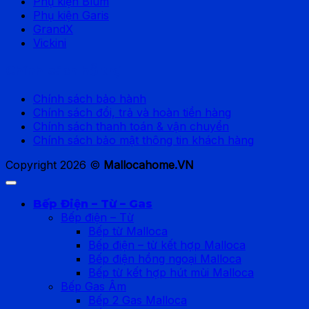
Phụ kiện Blum
Phụ kiện Garis
GrandX
Vickini
Chính sách hỗ trợ
Chính sách bảo hành
Chính sách đổi, trả và hoàn tiền hàng
Chính sách thanh toán & vận chuyển
Chính sách bảo mật thông tin khách hàng
Copyright 2026 ©
Mallocahome.VN
Bếp Điện – Từ – Gas
Bếp điện – Từ
Bếp từ Malloca
Bếp điện – từ kết hợp Malloca
Bếp điện hồng ngoại Malloca
Bếp từ kết hợp hút mùi Malloca
Bếp Gas Âm
Bếp 2 Gas Malloca