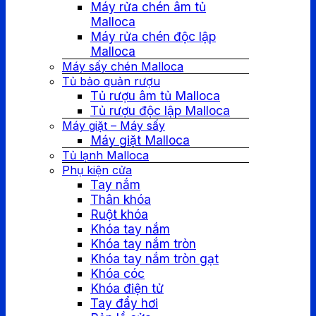
Máy rửa chén âm tủ
Malloca
Máy rửa chén độc lập
Malloca
Máy sấy chén Malloca
Tủ bảo quản rượu
Tủ rượu âm tủ Malloca
Tủ rượu độc lập Malloca
Máy giặt – Máy sấy
Máy giặt Malloca
Tủ lạnh Malloca
Phụ kiện cửa
Tay nắm
Thân khóa
Ruột khóa
Khóa tay nắm
Khóa tay nắm tròn
Khóa tay nắm tròn gạt
Khóa cóc
Khóa điện tử
Tay đẩy hơi