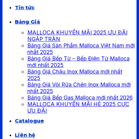
Tin tức
Bảng Giá
MALLOCA KHUYẾN MÃI 2025 ƯU ĐÃI
NGẬP TRÀN
Bảng Giá Sản Phẩm Malloca Việt Nam mới
nhất 2025
Bảng Giá Bếp Từ – Bếp Điện Từ Malloca
mới nhất 2025
Bảng Giá Chậu Inox Malloca mới nhất
2025
Bảng Giá Vòi Rửa Chén Inox Malloca mới
nhất 2025
Bảng Giá Bếp Gas Malloca mới nhất 2026
MALLOCA KHUYẾN MÃI HÈ 2025 CỰC
ƯU ĐÃI
Catalogue
Liên hệ