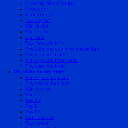
Khóa tay nắm tròn gạt
Khóa cóc
Khóa điện tử
Tay đẩy hơi
Bản lề cửa
Bản lề sàn
Kẹp kính
Tay nắm cửa kính
Phụ kiện cho cửa kính phòng tắm
Phụ kiện cửa trượt
Phụ kiện cửa thoát hiểm
Phụ kiện cửa khác
Phụ kiện tủ nội thất
Phụ kiện tủ bếp trên
Phụ kiện tủ bếp dưới
Bản lề & ray
Bản lề
Ray âm
Ray bi
Ray hộp
Nút nhấn mở
Tay nắm tủ