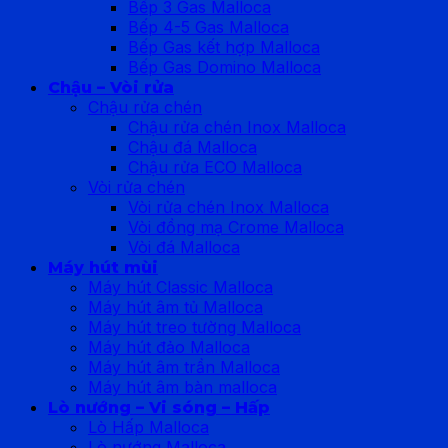
Bếp 3 Gas Malloca
Bếp 4-5 Gas Malloca
Bếp Gas kết hợp Malloca
Bếp Gas Domino Malloca
Chậu – Vòi rửa
Chậu rửa chén
Chậu rửa chén Inox Malloca
Chậu đá Malloca
Chậu rửa ECO Malloca
Vòi rửa chén
Vòi rửa chén Inox Malloca
Vòi đồng mạ Crome Malloca
Vòi đá Malloca
Máy hút mùi
Máy hút Classic Malloca
Máy hút âm tủ Malloca
Máy hút treo tường Malloca
Máy hút đảo Malloca
Máy hút âm trần Malloca
Máy hút âm bàn malloca
Lò nướng – Vi sóng – Hấp
Lò Hấp Malloca
Lò nướng Malloca