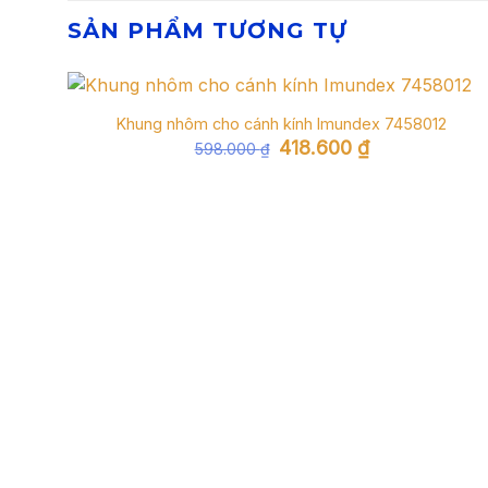
SẢN PHẨM TƯƠNG TỰ
Khung nhôm cho cánh kính Imundex 7458012
Giá
Giá
418.600
₫
598.000
₫
gốc
hiện
là:
tại
598.000 ₫.
là:
418.600 ₫.