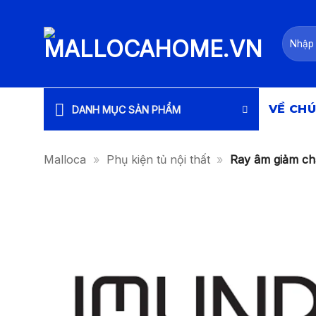
Bỏ
qua
Tìm
nội
kiếm:
dung
VỀ CHÚ
DANH MỤC SẢN PHẨM
Malloca
»
Phụ kiện tủ nội thất
»
Ray âm giảm c