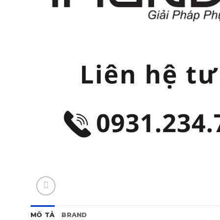
MÔ TẢ
BRAND