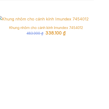
Khung nhôm cho cánh kính Imundex 7454012
Giá
Giá
338.100
₫
483.000
₫
gốc
hiện
là:
tại
483.000 ₫.
là:
338.100 ₫.