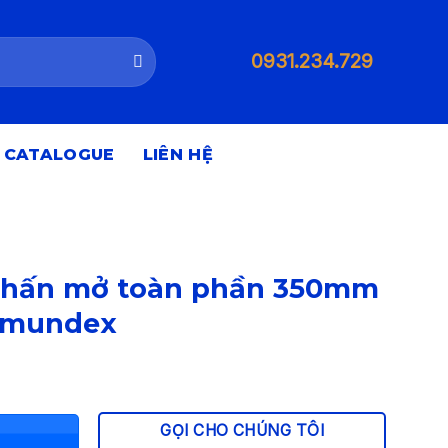
0931.234.729
CATALOGUE
LIÊN HỆ
chấn mở toàn phần 350mm
 Imundex
GỌI CHO CHÚNG TÔI