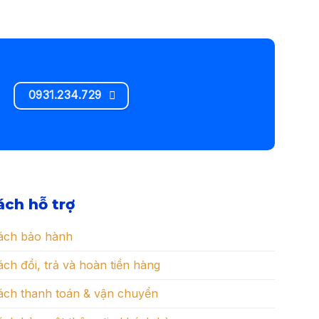
0931.234.729
ách hỗ trợ
ách bảo hành
ch đổi, trả và hoàn tiền hàng
ách thanh toán & vận chuyển