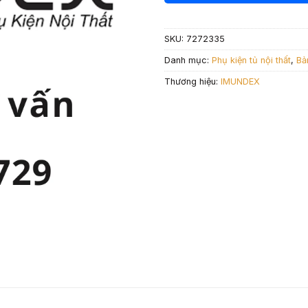
255.000 ₫.
là:
178.
SKU:
7272335
Danh mục:
Phụ kiện tủ nội thất
,
Bả
Thương hiệu:
IMUNDEX