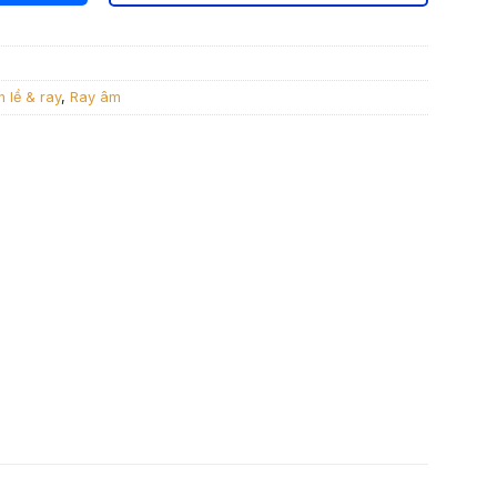
500 ₫.
n lề & ray
,
Ray âm