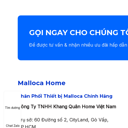
GỌI NGAY CHO CHÚNG T
Để được tư vấn & nhận nhiều ưu đãi hấp dẫn
Malloca Home
Phân Phối Thiết bị Malloca Chính Hãng
Công Ty TNHH Khang Quân Home Việt Nam
Tìm đường
Trụ sở: 60 Đường số 2, CityLand, Gò Vấp,
Chat Zalo
TP.HCM