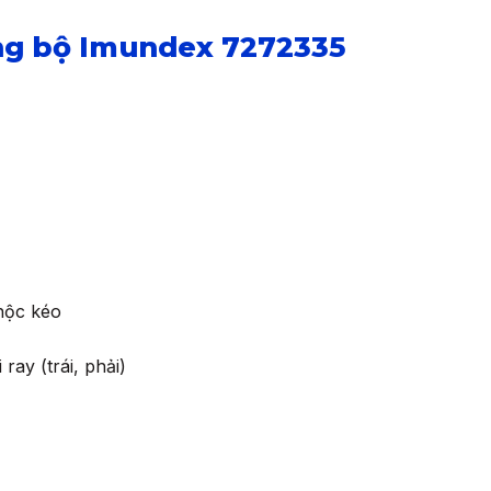
ng bộ Imundex 7272335
hộc kéo
ray (trái, phải)