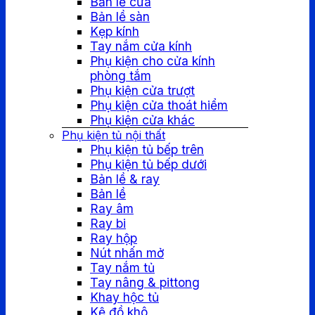
Bản lề cửa
Bản lề sàn
Kẹp kính
Tay nắm cửa kính
Phụ kiện cho cửa kính
phòng tắm
Phụ kiện cửa trượt
Phụ kiện cửa thoát hiểm
Phụ kiện cửa khác
Phụ kiện tủ nội thất
Phụ kiện tủ bếp trên
Phụ kiện tủ bếp dưới
Bản lề & ray
Bản lề
Ray âm
Ray bi
Ray hộp
Nút nhấn mở
Tay nắm tủ
Tay nâng & pittong
Khay hộc tủ
Kệ đồ khô