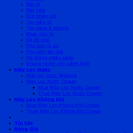
Ray bi
Ray hộp
Nút nhấn mở
Tay nắm tủ
Tay nâng & pittong
Khay hộc tủ
Kệ đồ khô
Phụ kiện tủ áo
Phụ kiện liên kết
Hệ thống chiếu sáng
Khung nhôm cho cánh kính
Máy Lọc Nước
Máy lọc nước Malloca
Máy Lọc Nước Coway
Mua Máy Lọc Nước Coway
Thuê Máy Lọc Nước Coway
Máy Lọc Không Khí
Mua Máy Lọc Không Khí Coway
Thuê Máy Lọc Không Khí Coway
Tin tức
Bảng Giá