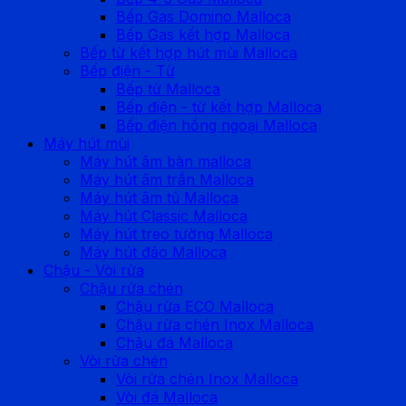
Bếp Gas Domino Malloca
Bếp Gas kết hợp Malloca
Bếp từ kết hợp hút mùi Malloca
Bếp điện - Từ
Bếp từ Malloca
Bếp điện - từ kết hợp Malloca
Bếp điện hồng ngoại Malloca
Máy hút mùi
Máy hút âm bàn malloca
Máy hút âm trần Malloca
Máy hút âm tủ Malloca
Máy hút Classic Malloca
Máy hút treo tường Malloca
Máy hút đảo Malloca
Chậu - Vòi rửa
Chậu rửa chén
Chậu rửa ECO Malloca
Chậu rửa chén Inox Malloca
Chậu đá Malloca
Vòi rửa chén
Vòi rửa chén Inox Malloca
Vòi đá Malloca