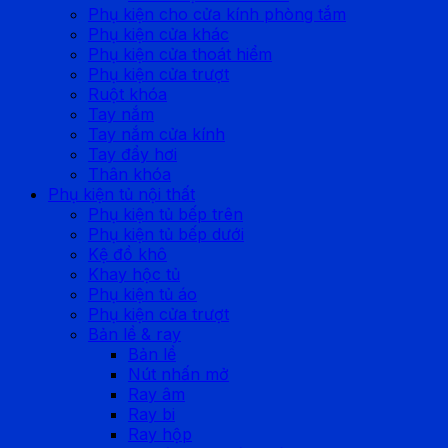
Phụ kiện cho cửa kính phòng tắm
Phụ kiện cửa khác
Phụ kiện cửa thoát hiểm
Phụ kiện cửa trượt
Ruột khóa
Tay nắm
Tay nắm cửa kính
Tay đẩy hơi
Thân khóa
Phụ kiện tủ nội thất
Phụ kiện tủ bếp trên
Phụ kiện tủ bếp dưới
Kệ đồ khô
Khay hộc tủ
Phụ kiện tủ áo
Phụ kiện cửa trượt
Bản lề & ray
Bản lề
Nút nhấn mở
Ray âm
Ray bi
Ray hộp