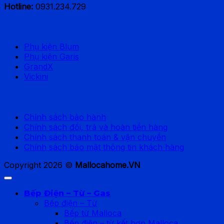
Hotline:
0931.234.729
Thương hiệu phổ biến
Phụ kiện Blum
Phụ kiện Garis
GrandX
Vickini
Chính sách hỗ trợ
Chính sách bảo hành
Chính sách đổi, trả và hoàn tiền hàng
Chính sách thanh toán & vận chuyển
Chính sách bảo mật thông tin khách hàng
Copyright 2026 ©
Mallocahome.VN
Bếp Điện – Từ – Gas
Bếp điện – Từ
Bếp từ Malloca
Bếp điện – từ kết hợp Malloca