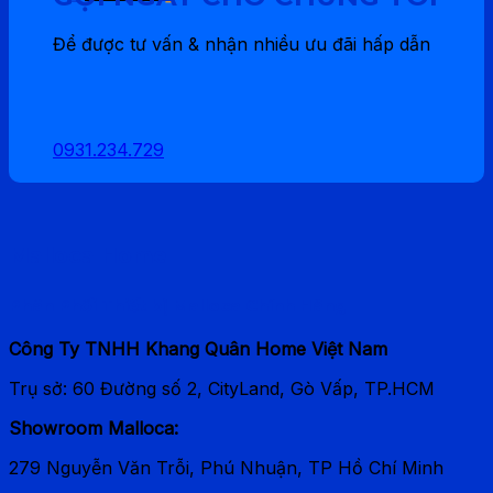
gốc
hiện
là:
tại
Để được tư vấn & nhận nhiều ưu đãi hấp dẫn
215.000 ₫.
là:
150.500 ₫.
0931.234.729
Malloca Home
Phân Phối Thiết bị Malloca Chính Hãng
Công Ty TNHH Khang Quân Home Việt Nam
Trụ sở: 60 Đường số 2, CityLand, Gò Vấp, TP.HCM
Showroom Malloca:
279 Nguyễn Văn Trỗi, Phú Nhuận, TP Hồ Chí Minh