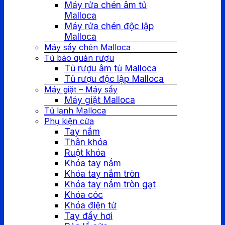
Máy rửa chén âm tủ
Malloca
Máy rửa chén độc lập
Malloca
Máy sấy chén Malloca
Tủ bảo quản rượu
Tủ rượu âm tủ Malloca
Tủ rượu độc lập Malloca
Máy giặt – Máy sấy
Máy giặt Malloca
Tủ lạnh Malloca
Phụ kiện cửa
Tay nắm
Thân khóa
Ruột khóa
Khóa tay nắm
Khóa tay nắm tròn
Khóa tay nắm tròn gạt
Khóa cóc
Khóa điện tử
Tay đẩy hơi