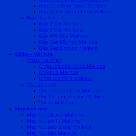
Bếp điện hồng ngoại Malloca
Bếp từ kết hợp hút mùi Malloca
Bếp Gas Âm
Bếp 2 Gas Malloca
Bếp 3 Gas Malloca
Bếp 4-5 Gas Malloca
Bếp Gas kết hợp Malloca
Bếp Gas Domino Malloca
Chậu – Vòi rửa
Chậu rửa chén
Chậu rửa chén Inox Malloca
Chậu đá Malloca
Chậu rửa ECO Malloca
Vòi rửa chén
Vòi rửa chén Inox Malloca
Vòi đồng mạ Crome Malloca
Vòi đá Malloca
Máy hút mùi
Máy hút Classic Malloca
Máy hút âm tủ Malloca
Máy hút treo tường Malloca
Máy hút đảo Malloca