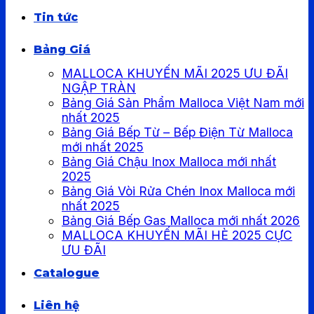
Tin tức
Bảng Giá
MALLOCA KHUYẾN MÃI 2025 ƯU ĐÃI
NGẬP TRÀN
Bảng Giá Sản Phẩm Malloca Việt Nam mới
nhất 2025
Bảng Giá Bếp Từ – Bếp Điện Từ Malloca
mới nhất 2025
Bảng Giá Chậu Inox Malloca mới nhất
2025
Bảng Giá Vòi Rửa Chén Inox Malloca mới
nhất 2025
Bảng Giá Bếp Gas Malloca mới nhất 2026
MALLOCA KHUYẾN MÃI HÈ 2025 CỰC
ƯU ĐÃI
Catalogue
Liên hệ