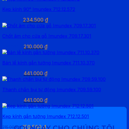
là:
tại
Kẹp kính 90° Imundex 712.12.572
120.000 ₫.
là:
84.000 ₫.
Giá
Giá
234.500
₫
335.000
₫
gốc
hiện
là:
tại
Chốt âm cho cửa gỗ Imundex 709.17.301
335.000 ₫.
là:
234.500 ₫.
Giá
Giá
210.000
₫
300.000
₫
gốc
hiện
là:
tại
Bản lề kính gắn tường Imundex 711.10.370
300.000 ₫.
là:
210.000 ₫.
Giá
Giá
441.000
₫
630.000
₫
gốc
hiện
là:
tại
Thanh chắn bụi tự động Imundex 709.59.100
630.000 ₫.
là:
441.000 ₫.
Giá
Giá
441.000
₫
630.000
₫
gốc
hiện
là:
tại
Kẹp kính gắn tường Imundex 712.12.501
630.000 ₫.
là:
441.000 ₫.
Giá
Giá
GỌI NGAY CHO CHÚNG TÔI
150.500
₫
215.000
₫