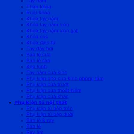
Tay nắm
Thân khóa
Ruột khóa
Khóa tay nắm
Khóa tay nắm tròn
Khóa tay nắm tròn gạt
Khóa cóc
Khóa điện tử
Tay đẩy hơi
Bản lề cửa
Bản lề sàn
Kẹp kính
Tay nắm cửa kính
Phụ kiện cho cửa kính phòng tắm
Phụ kiện cửa trượt
Phụ kiện cửa thoát hiểm
Phụ kiện cửa khác
Phụ kiện tủ nội thất
Phụ kiện tủ bếp trên
Phụ kiện tủ bếp dưới
Bản lề & ray
Bản lề
Ray âm