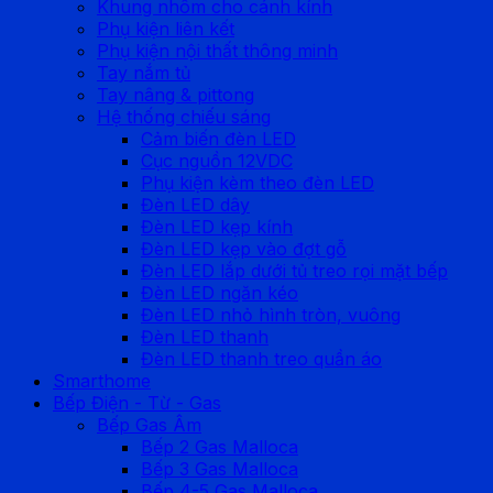
Khung nhôm cho cánh kính
Phụ kiện liên kết
Phụ kiện nội thất thông minh
Tay nắm tủ
Tay nâng & pittong
Hệ thống chiếu sáng
Cảm biến đèn LED
Cục nguồn 12VDC
Phụ kiện kèm theo đèn LED
Đèn LED dây
Đèn LED kẹp kính
Đèn LED kẹp vào đợt gỗ
Đèn LED lắp dưới tủ treo rọi mặt bếp
Đèn LED ngăn kéo
Đèn LED nhỏ hình tròn, vuông
Đèn LED thanh
Đèn LED thanh treo quần áo
Smarthome
Bếp Điện - Từ - Gas
Bếp Gas Âm
Bếp 2 Gas Malloca
Bếp 3 Gas Malloca
Bếp 4-5 Gas Malloca