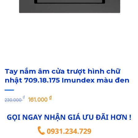
Tay nắm âm cửa trượt hình chữ
nhật 709.18.175 Imundex màu đen
Giá
Giá
₫
₫
161.000
230.000
gốc
hiện
là:
tại
230.000 ₫.
là:
161.000 ₫.