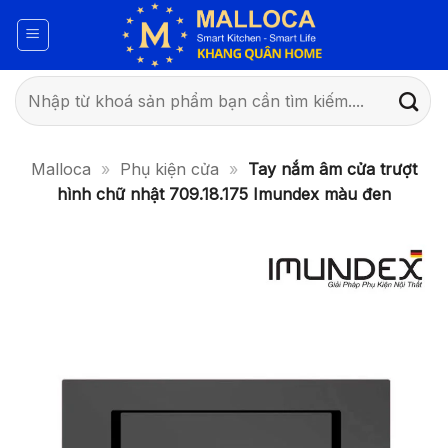
Bỏ
qua
nội
dung
Tìm
kiếm:
Malloca
»
Phụ kiện cửa
»
Tay nắm âm cửa trượt
hình chữ nhật 709.18.175 Imundex màu đen