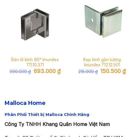
Bản lề kính 90° Imundex
Kẹp kính gắn tường
711.10.371
Imundex 712.12.501
Giá
Giá
Giá
Giá
693.000
₫
150.500
₫
990.000
₫
215.000
₫
gốc
hiện
gốc
hiện
là:
tại
là:
tại
990.000 ₫.
là:
215.000 ₫.
là:
693.000 ₫.
150.5
Malloca Home
Phân Phối Thiết bị Malloca Chính Hãng
Công Ty TNHH Khang Quân Home Việt Nam