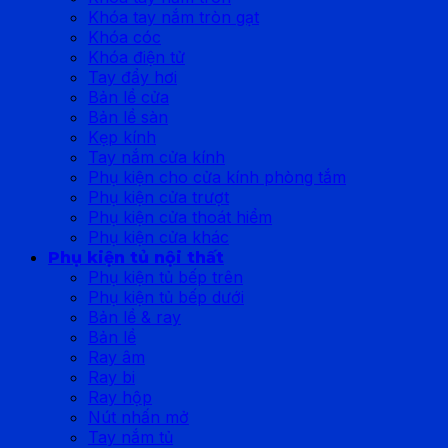
Khóa tay nắm tròn gạt
Khóa cóc
Khóa điện tử
Tay đẩy hơi
Bản lề cửa
Bản lề sàn
Kẹp kính
Tay nắm cửa kính
Phụ kiện cho cửa kính phòng tắm
Phụ kiện cửa trượt
Phụ kiện cửa thoát hiểm
Phụ kiện cửa khác
Phụ kiện tủ nội thất
Phụ kiện tủ bếp trên
Phụ kiện tủ bếp dưới
Bản lề & ray
Bản lề
Ray âm
Ray bi
Ray hộp
Nút nhấn mở
Tay nắm tủ