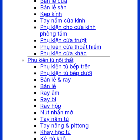
Bản lề cửa
Bản lề sàn
Kẹp kính
Tay nắm cửa kính
Phụ kiện cho cửa kính
phòng tắm
Phụ kiện cửa trượt
Phụ kiện cửa thoát hiểm
Phụ kiện cửa khác
Phụ kiện tủ nội thất
Phụ kiện tủ bếp trên
Phụ kiện tủ bếp dưới
Bản lề & ray
Bản lề
Ray âm
Ray bi
Ray hộp
Nút nhấn mở
Tay nắm tủ
Tay nâng & pittong
Khay hộc tủ
Kệ đồ khô