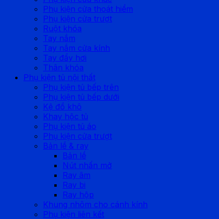
Phụ kiện cửa thoát hiểm
Phụ kiện cửa trượt
Ruột khóa
Tay nắm
Tay nắm cửa kính
Tay đẩy hơi
Thân khóa
Phụ kiện tủ nội thất
Phụ kiện tủ bếp trên
Phụ kiện tủ bếp dưới
Kệ đồ khô
Khay hộc tủ
Phụ kiện tủ áo
Phụ kiện cửa trượt
Bản lề & ray
Bản lề
Nút nhấn mở
Ray âm
Ray bi
Ray hộp
Khung nhôm cho cánh kính
Phụ kiện liên kết