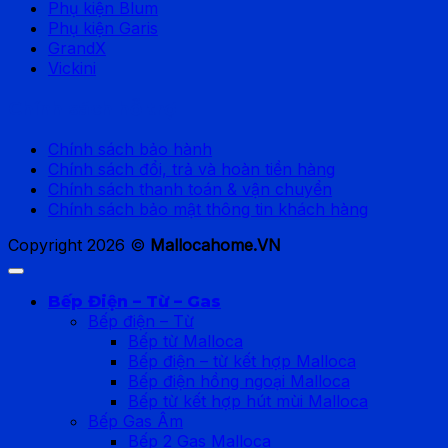
Phụ kiện Blum
Phụ kiện Garis
GrandX
Vickini
Chính sách hỗ trợ
Chính sách bảo hành
Chính sách đổi, trả và hoàn tiền hàng
Chính sách thanh toán & vận chuyển
Chính sách bảo mật thông tin khách hàng
Copyright 2026 ©
Mallocahome.VN
Bếp Điện – Từ – Gas
Bếp điện – Từ
Bếp từ Malloca
Bếp điện – từ kết hợp Malloca
Bếp điện hồng ngoại Malloca
Bếp từ kết hợp hút mùi Malloca
Bếp Gas Âm
Bếp 2 Gas Malloca