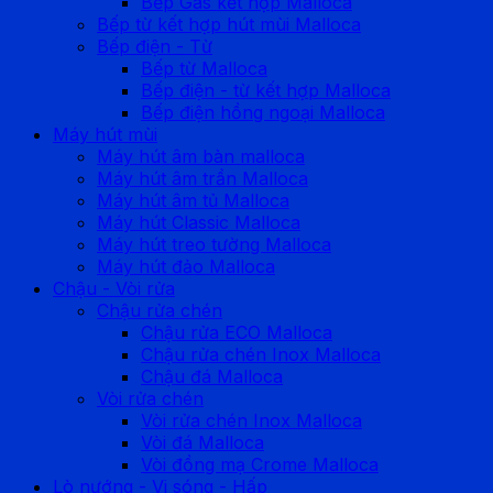
Bếp Gas kết hợp Malloca
Bếp từ kết hợp hút mùi Malloca
Bếp điện - Từ
Bếp từ Malloca
Bếp điện - từ kết hợp Malloca
Bếp điện hồng ngoại Malloca
Máy hút mùi
Máy hút âm bàn malloca
Máy hút âm trần Malloca
Máy hút âm tủ Malloca
Máy hút Classic Malloca
Máy hút treo tường Malloca
Máy hút đảo Malloca
Chậu - Vòi rửa
Chậu rửa chén
Chậu rửa ECO Malloca
Chậu rửa chén Inox Malloca
Chậu đá Malloca
Vòi rửa chén
Vòi rửa chén Inox Malloca
Vòi đá Malloca
Vòi đồng mạ Crome Malloca
Lò nướng - Vi sóng - Hấp