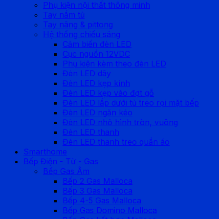
Phụ kiện nội thất thông minh
Tay nắm tủ
Tay nâng & pittong
Hệ thống chiếu sáng
Cảm biến đèn LED
Cục nguồn 12VDC
Phụ kiện kèm theo đèn LED
Đèn LED dây
Đèn LED kẹp kính
Đèn LED kẹp vào đợt gỗ
Đèn LED lắp dưới tủ treo rọi mặt bếp
Đèn LED ngăn kéo
Đèn LED nhỏ hình tròn, vuông
Đèn LED thanh
Đèn LED thanh treo quần áo
Smarthome
Bếp Điện - Từ - Gas
Bếp Gas Âm
Bếp 2 Gas Malloca
Bếp 3 Gas Malloca
Bếp 4-5 Gas Malloca
Bếp Gas Domino Malloca