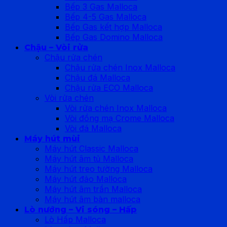
Bếp 3 Gas Malloca
Bếp 4-5 Gas Malloca
Bếp Gas kết hợp Malloca
Bếp Gas Domino Malloca
Chậu – Vòi rửa
Chậu rửa chén
Chậu rửa chén Inox Malloca
Chậu đá Malloca
Chậu rửa ECO Malloca
Vòi rửa chén
Vòi rửa chén Inox Malloca
Vòi đồng mạ Crome Malloca
Vòi đá Malloca
Máy hút mùi
Máy hút Classic Malloca
Máy hút âm tủ Malloca
Máy hút treo tường Malloca
Máy hút đảo Malloca
Máy hút âm trần Malloca
Máy hút âm bàn malloca
Lò nướng – Vi sóng – Hấp
Lò Hấp Malloca