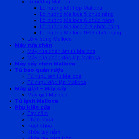
Lò nướng Malloca
Lò nướng kết hợp Malloca
Lò nướng Malloca 5 chức năng
Lò nướng Malloca 6 chức năng
Lò nướng Malloca 7-8 chức năng
Lò nướng Malloca 9-13 chức năng
Lò vi sóng Malloca
Máy rửa chén
Máy rửa chén âm tủ Malloca
Máy rửa chén độc lập Malloca
Máy sấy chén Malloca
Tủ bảo quản rượu
Tủ rượu âm tủ Malloca
Tủ rượu độc lập Malloca
Máy giặt – Máy sấy
Máy giặt Malloca
Tủ lạnh Malloca
Phụ kiện cửa
Tay nắm
Thân khóa
Ruột khóa
Khóa tay nắm
Khóa tay nắm tròn