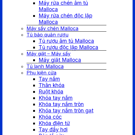
Máy rửa chén âm tủ
Malloca
Máy rửa chén độc lập
Malloca
Máy sấy chén Malloca
Tủ bảo quản rượu
Tủ rượu âm tủ Malloca
Tủ rượu độc lập Malloca
Máy giặt – Máy sấy
Máy giặt Malloca
Tủ lạnh Malloca
Phụ kiện cửa
Tay nắm
Thân khóa
Ruột khóa
Khóa tay nắm
Khóa tay nắm tròn
Khóa tay nắm tròn gạt
Khóa cóc
Khóa điện tử
Tay đẩy hơi