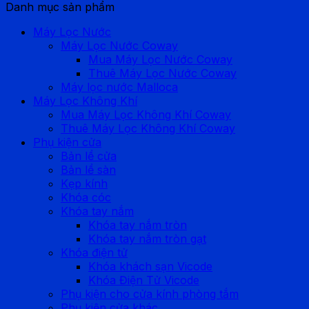
Danh mục sản phẩm
Máy Lọc Nước
Máy Lọc Nước Coway
Mua Máy Lọc Nước Coway
Thuê Máy Lọc Nước Coway
Máy lọc nước Malloca
Máy Lọc Không Khí
Mua Máy Lọc Không Khí Coway
Thuê Máy Lọc Không Khí Coway
Phụ kiện cửa
Bản lề cửa
Bản lề sàn
Kẹp kính
Khóa cóc
Khóa tay nắm
Khóa tay nắm tròn
Khóa tay nắm tròn gạt
Khóa điện tử
Khóa khách sạn Vicode
Khóa Điện Tử Vicode
Phụ kiện cho cửa kính phòng tắm
Phụ kiện cửa khác