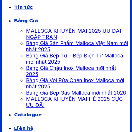
Tin tức
Bảng Giá
MALLOCA KHUYẾN MÃI 2025 ƯU ĐÃI
NGẬP TRÀN
Bảng Giá Sản Phẩm Malloca Việt Nam mới
nhất 2025
Bảng Giá Bếp Từ – Bếp Điện Từ Malloca
mới nhất 2025
Bảng Giá Chậu Inox Malloca mới nhất
2025
Bảng Giá Vòi Rửa Chén Inox Malloca mới
nhất 2025
Bảng Giá Bếp Gas Malloca mới nhất 2026
MALLOCA KHUYẾN MÃI HÈ 2025 CỰC
ƯU ĐÃI
Catalogue
Liên hệ