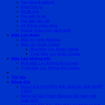
Tay nâng & pittong
Khay hộc tủ
Kệ đồ khô
Phụ kiện tủ áo
Phụ kiện liên kết
Hệ thống chiếu sáng
Khung nhôm cho cánh kính
Máy Lọc Nước
Máy lọc nước Malloca
Máy Lọc Nước Coway
Mua Máy Lọc Nước Coway
Thuê Máy Lọc Nước Coway
Máy Lọc Không Khí
Mua Máy Lọc Không Khí Coway
Thuê Máy Lọc Không Khí Coway
Tin tức
Bảng Giá
MALLOCA KHUYẾN MÃI 2025 ƯU ĐÃI NGẬP
TRÀN
Bảng Giá Sản Phẩm Malloca Việt Nam mới
nhất 2025