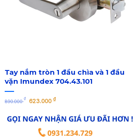
Tay nắm tròn 1 đầu chìa và 1 đầu
vặn Imundex 704.43.101
Giá
Giá
₫
₫
623.000
890.000
gốc
hiện
là:
tại
890.000 ₫.
là:
623.000 ₫.