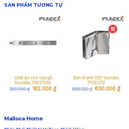
SẢN PHẨM TƯƠNG TỰ
Chốt âm cho cửa gỗ
Bản lề kính 135° Imundex
Imundex 709.17.500
711.10.372
Giá
Giá
Giá
Giá
182.000
₫
630.000
₫
260.000
₫
900.000
₫
gốc
hiện
gốc
hiện
là:
tại
là:
tại
260.000 ₫.
là:
900.000 ₫.
là:
182.000 ₫.
630.
Malloca Home