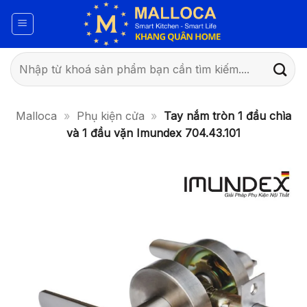
Bỏ
qua
nội
dung
Tìm
kiếm:
Malloca
»
Phụ kiện cửa
»
Tay nắm tròn 1 đầu chìa
và 1 đầu vặn Imundex 704.43.101