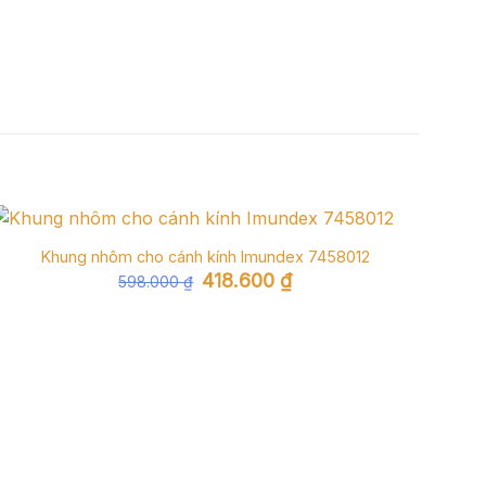
Khung nhôm cho cánh kính Imundex 7458012
Giá
Giá
418.600
₫
598.000
₫
gốc
hiện
là:
tại
598.000 ₫.
là:
418.600 ₫.