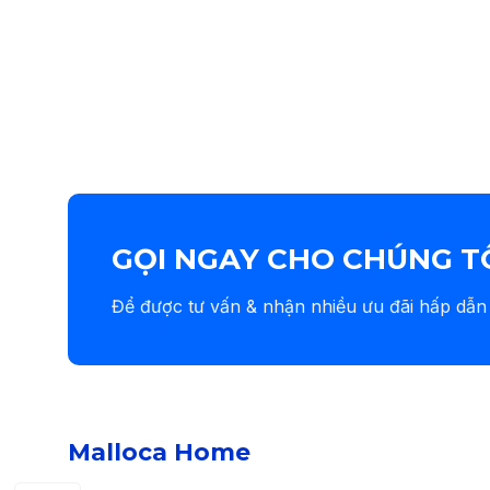
GỌI NGAY CHO CHÚNG T
Để được tư vấn & nhận nhiều ưu đãi hấp dẫn
Malloca Home