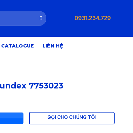
0931.234.729
CATALOGUE
LIÊN HỆ
mundex 7753023
GỌI CHO CHÚNG TÔI
900 ₫.