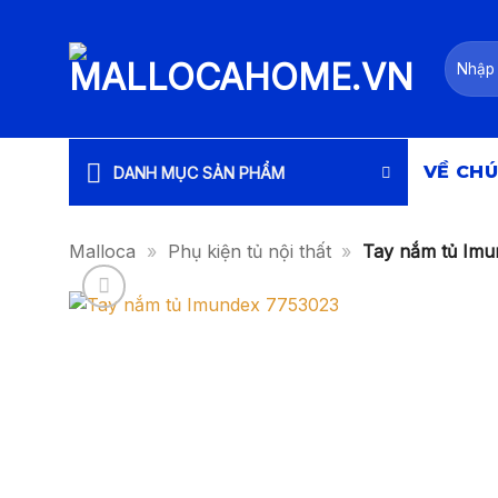
Bỏ
qua
Tìm
nội
kiếm:
dung
VỀ CHÚ
DANH MỤC SẢN PHẨM
Malloca
»
Phụ kiện tủ nội thất
»
Tay nắm tủ Im