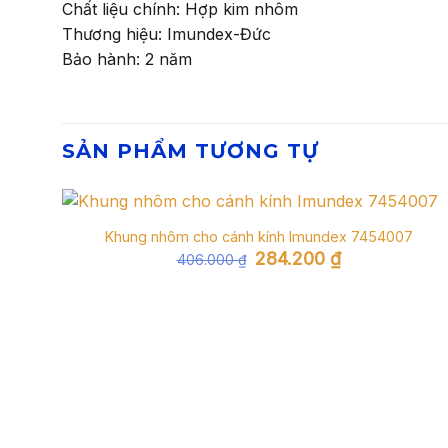
Chất liệu chính: Hợp kim nhôm
Thương hiệu: Imundex-Đức
Bảo hành: 2 năm
SẢN PHẨM TƯƠNG TỰ
Khung nhôm cho cánh kính Imundex 7454007
Giá
Giá
284.200
₫
406.000
₫
gốc
hiện
là:
tại
406.000 ₫.
là:
284.200 ₫.