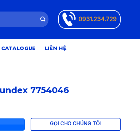
0931.234.729
CATALOGUE
LIÊN HỆ
mundex 7754046
GỌI CHO CHÚNG TÔI
000 ₫.