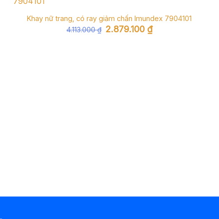
Khay nữ trang, có ray giảm chấn Imundex 7904101
Giá
Giá
2.879.100
₫
4.113.000
₫
gốc
hiện
là:
tại
4.113.000 ₫.
là:
2.879.100 ₫.