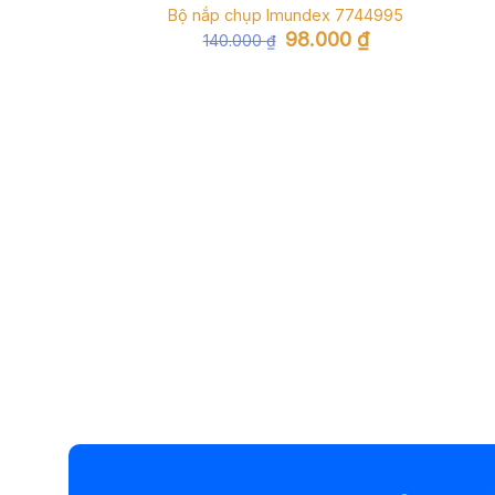
Bộ nắp chụp Imundex 7744995
Giá
Giá
98.000
₫
140.000
₫
gốc
hiện
là:
tại
140.000 ₫.
là:
98.000 ₫.