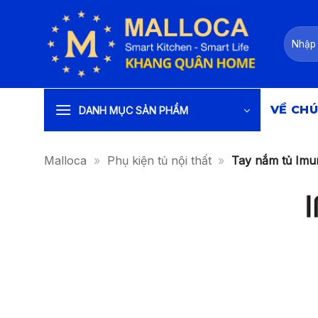
Bỏ
qua
Tìm
nội
kiếm:
dung
VỀ CHÚ
DANH MỤC SẢN PHẨM
Malloca
»
Phụ kiện tủ nội thất
»
Tay nắm tủ Im