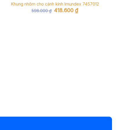
Khung nhôm cho cánh kính Imundex 7457012
Giá
Giá
418.600
₫
598.000
₫
gốc
hiện
là:
tại
598.000 ₫.
là:
418.600 ₫.