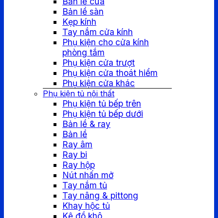
Bản lề cửa
Bản lề sàn
Kẹp kính
Tay nắm cửa kính
Phụ kiện cho cửa kính
phòng tắm
Phụ kiện cửa trượt
Phụ kiện cửa thoát hiểm
Phụ kiện cửa khác
Phụ kiện tủ nội thất
Phụ kiện tủ bếp trên
Phụ kiện tủ bếp dưới
Bản lề & ray
Bản lề
Ray âm
Ray bi
Ray hộp
Nút nhấn mở
Tay nắm tủ
Tay nâng & pittong
Khay hộc tủ
Kệ đồ khô