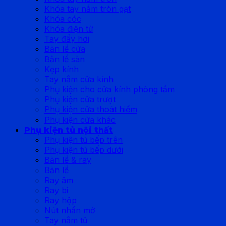
Khóa tay nắm tròn gạt
Khóa cóc
Khóa điện tử
Tay đẩy hơi
Bản lề cửa
Bản lề sàn
Kẹp kính
Tay nắm cửa kính
Phụ kiện cho cửa kính phòng tắm
Phụ kiện cửa trượt
Phụ kiện cửa thoát hiểm
Phụ kiện cửa khác
Phụ kiện tủ nội thất
Phụ kiện tủ bếp trên
Phụ kiện tủ bếp dưới
Bản lề & ray
Bản lề
Ray âm
Ray bi
Ray hộp
Nút nhấn mở
Tay nắm tủ