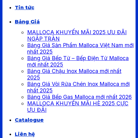
Tin tức
Bảng Giá
MALLOCA KHUYẾN MÃI 2025 ƯU ĐÃI
NGẬP TRÀN
Bảng Giá Sản Phẩm Malloca Việt Nam mới
nhất 2025
Bảng Giá Bếp Từ – Bếp Điện Từ Malloca
mới nhất 2025
Bảng Giá Chậu Inox Malloca mới nhất
2025
Bảng Giá Vòi Rửa Chén Inox Malloca mới
nhất 2025
Bảng Giá Bếp Gas Malloca mới nhất 2026
MALLOCA KHUYẾN MÃI HÈ 2025 CỰC
ƯU ĐÃI
Catalogue
Liên hệ