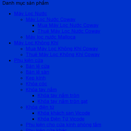
Danh mục sản phẩm
Máy Lọc Nước
Máy Lọc Nước Coway
Mua Máy Lọc Nước Coway
Thuê Máy Lọc Nước Coway
Máy lọc nước Malloca
Máy Lọc Không Khí
Mua Máy Lọc Không Khí Coway
Thuê Máy Lọc Không Khí Coway
Phụ kiện cửa
Bản lề cửa
Bản lề sàn
Kẹp kính
Khóa cóc
Khóa tay nắm
Khóa tay nắm tròn
Khóa tay nắm tròn gạt
Khóa điện tử
Khóa khách sạn Vicode
Khóa Điện Tử Vicode
Phụ kiện cho cửa kính phòng tắm
Phụ kiện cửa khác