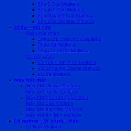
Bếp 3 Gas Malloca
Bếp 4-5 Gas Malloca
Bếp Gas kết hợp Malloca
Bếp Gas Domino Malloca
Chậu – Vòi rửa
Chậu rửa chén
Chậu rửa chén Inox Malloca
Chậu đá Malloca
Chậu rửa ECO Malloca
Vòi rửa chén
Vòi rửa chén Inox Malloca
Vòi đồng mạ Crome Malloca
Vòi đá Malloca
Máy hút mùi
Máy hút Classic Malloca
Máy hút âm tủ Malloca
Máy hút treo tường Malloca
Máy hút đảo Malloca
Máy hút âm trần Malloca
Máy hút âm bàn malloca
Lò nướng – Vi sóng – Hấp
Lò Hấp Malloca