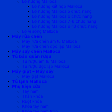
Lò nướng Malloca
Lò nướng kết hợp Malloca
Lò nướng Malloca 5 chức năng
Lò nướng Malloca 6 chức năng
Lò nướng Malloca 7-8 chức năng
Lò nướng Malloca 9-13 chức năng
Lò vi sóng Malloca
Máy rửa chén
Máy rửa chén âm tủ Malloca
Máy rửa chén độc lập Malloca
Máy sấy chén Malloca
Tủ bảo quản rượu
Tủ rượu âm tủ Malloca
Tủ rượu độc lập Malloca
Máy giặt – Máy sấy
Máy giặt Malloca
Tủ lạnh Malloca
Phụ kiện cửa
Tay nắm
Thân khóa
Ruột khóa
Khóa tay nắm
Khóa tay nắm tròn