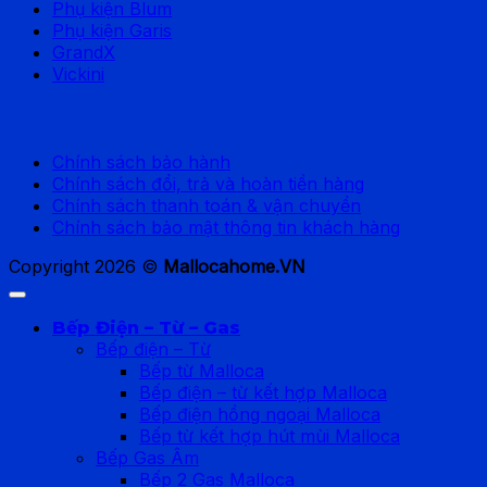
Phụ kiện Blum
Phụ kiện Garis
GrandX
Vickini
Chính sách hỗ trợ
Chính sách bảo hành
Chính sách đổi, trả và hoàn tiền hàng
Chính sách thanh toán & vận chuyển
Chính sách bảo mật thông tin khách hàng
Copyright 2026 ©
Mallocahome.VN
Bếp Điện – Từ – Gas
Bếp điện – Từ
Bếp từ Malloca
Bếp điện – từ kết hợp Malloca
Bếp điện hồng ngoại Malloca
Bếp từ kết hợp hút mùi Malloca
Bếp Gas Âm
Bếp 2 Gas Malloca