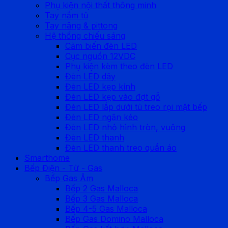
Phụ kiện nội thất thông minh
Tay nắm tủ
Tay nâng & pittong
Hệ thống chiếu sáng
Cảm biến đèn LED
Cục nguồn 12VDC
Phụ kiện kèm theo đèn LED
Đèn LED dây
Đèn LED kẹp kính
Đèn LED kẹp vào đợt gỗ
Đèn LED lắp dưới tủ treo rọi mặt bếp
Đèn LED ngăn kéo
Đèn LED nhỏ hình tròn, vuông
Đèn LED thanh
Đèn LED thanh treo quần áo
Smarthome
Bếp Điện - Từ - Gas
Bếp Gas Âm
Bếp 2 Gas Malloca
Bếp 3 Gas Malloca
Bếp 4-5 Gas Malloca
Bếp Gas Domino Malloca