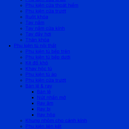
Phụ kiện cửa thoát hiểm
Phụ kiện cửa trượt
Ruột khóa
Tay nắm
Tay nắm cửa kính
Tay đẩy hơi
Thân khóa
Phụ kiện tủ nội thất
Phụ kiện tủ bếp trên
Phụ kiện tủ bếp dưới
Kệ đồ khô
Khay hộc tủ
Phụ kiện tủ áo
Phụ kiện cửa trượt
Bản lề & ray
Bản lề
Nút nhấn mở
Ray âm
Ray bi
Ray hộp
Khung nhôm cho cánh kính
Phụ kiện liên kết