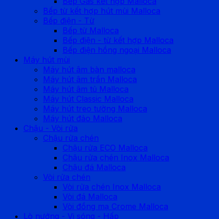
Bếp Gas kết hợp Malloca
Bếp từ kết hợp hút mùi Malloca
Bếp điện - Từ
Bếp từ Malloca
Bếp điện - từ kết hợp Malloca
Bếp điện hồng ngoại Malloca
Máy hút mùi
Máy hút âm bàn malloca
Máy hút âm trần Malloca
Máy hút âm tủ Malloca
Máy hút Classic Malloca
Máy hút treo tường Malloca
Máy hút đảo Malloca
Chậu - Vòi rửa
Chậu rửa chén
Chậu rửa ECO Malloca
Chậu rửa chén Inox Malloca
Chậu đá Malloca
Vòi rửa chén
Vòi rửa chén Inox Malloca
Vòi đá Malloca
Vòi đồng mạ Crome Malloca
Lò nướng - Vi sóng - Hấp