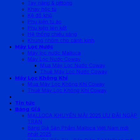
Tay nâng & pittong
Khay hộc tủ
Kệ đồ khô
Phụ kiện tủ áo
Phụ kiện liên kết
Hệ thống chiếu sáng
Khung nhôm cho cánh kính
Máy Lọc Nước
Máy lọc nước Malloca
Máy Lọc Nước Coway
Mua Máy Lọc Nước Coway
Thuê Máy Lọc Nước Coway
Máy Lọc Không Khí
Mua Máy Lọc Không Khí Coway
Thuê Máy Lọc Không Khí Coway
Tin tức
Bảng Giá
MALLOCA KHUYẾN MÃI 2025 ƯU ĐÃI NGẬP
TRÀN
Bảng Giá Sản Phẩm Malloca Việt Nam mới
nhất 2025