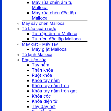
Máy rửa chén âm tủ
Malloca
Máy rửa chén độc lập
Malloca
Máy sấy chén Malloca
Tủ bảo quản rượu
Tủ rượu âm tủ Malloca
Tủ rượu độc lập Malloca
Máy giặt – Máy sấy
Máy giặt Malloca
Tủ lạnh Malloca
Phụ kiện cửa
Tay nắm
Thân khóa
Ruột khóa
Khóa tay nắm
Khóa tay nắm tròn
Khóa tay nắm tròn gạt
Khóa cóc
Khóa điện tử
Tay đẩy hơi