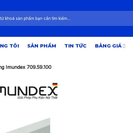
NG TÔI
SẢN PHẨM
TIN TỨC
BẢNG GIÁ
ng Imundex 709.59.100