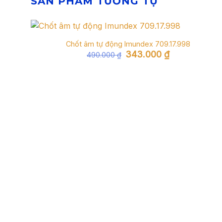
SẢN PHẨM TƯƠNG TỰ
Chốt âm tự động Imundex 709.17.998
Giá
Giá
343.000
₫
490.000
₫
gốc
hiện
là:
tại
490.000 ₫.
là:
343.000 ₫.