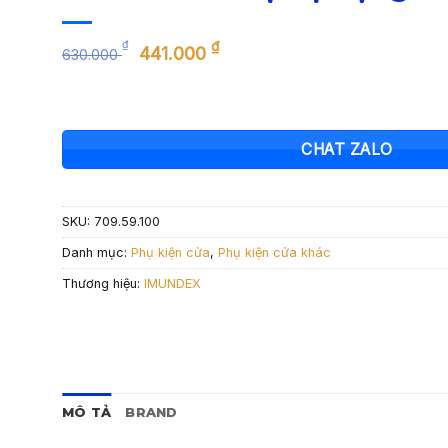
Giá
Giá
₫
₫
441.000
630.000
gốc
hiện
là:
tại
630.000 ₫.
là:
441.000 ₫.
CHAT ZALO
SKU:
709.59.100
Danh mục:
Phụ kiện cửa
,
Phụ kiện cửa khác
Thương hiệu:
IMUNDEX
MÔ TẢ
BRAND