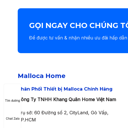
GỌI NGAY CHO CHÚNG T
Để được tư vấn & nhận nhiều ưu đãi hấp dẫn
Malloca Home
Phân Phối Thiết bị Malloca Chính Hãng
Công Ty TNHH Khang Quân Home Việt Nam
Tìm đường
Trụ sở: 60 Đường số 2, CityLand, Gò Vấp,
TP.HCM
Chat Zalo