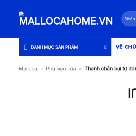
Bỏ
qua
Tìm
nội
kiếm:
dung
VỀ CHÚ
DANH MỤC SẢN PHẨM
Malloca
»
Phụ kiện cửa
»
Thanh chắn bụi tự độ