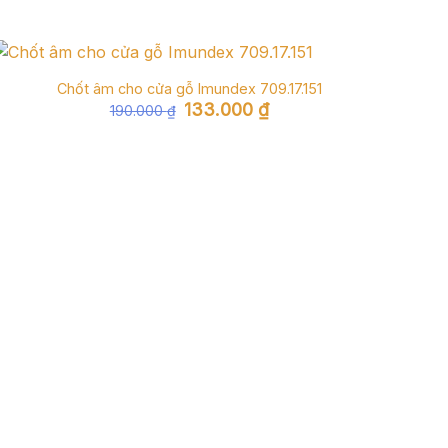
Chốt âm cho cửa gỗ Imundex 709.17.151
Giá
Giá
133.000
₫
190.000
₫
gốc
hiện
là:
tại
190.000 ₫.
là:
133.000 ₫.