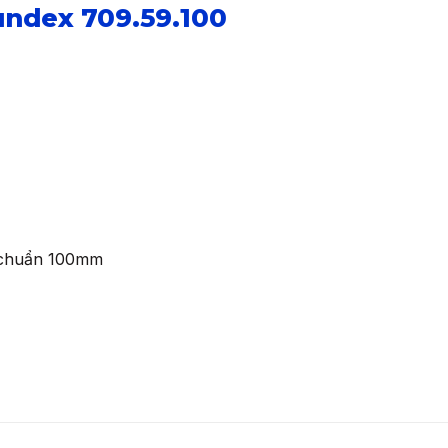
undex 709.59.100
u chuẩn 100mm