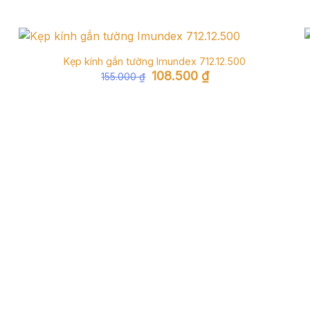
Kẹp kính gắn tường Imundex 712.12.500
Giá
Giá
108.500
₫
155.000
₫
gốc
hiện
là:
tại
155.000 ₫.
là:
108.500 ₫.