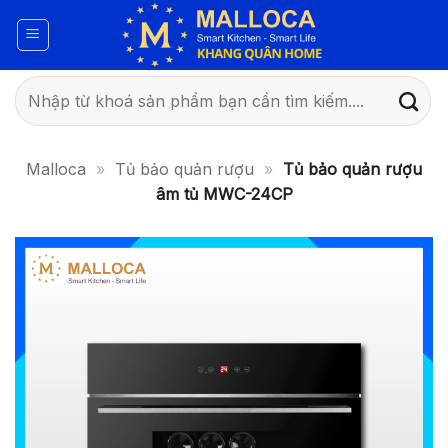
Bỏ
qua
nội
dung
Tìm
kiếm:
Malloca
»
Tủ bảo quản rượu
»
Tủ bảo quản rượu
âm tủ MWC-24CP