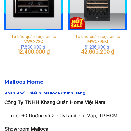
Tủ bảo quản rượu âm tủ
Tủ bảo quản rượu âm tủ
MWC-22G
MWC-95BI
17.800.000
₫
61.236.000
₫
Giá
Giá
Giá
Giá
12.460.000
₫
42.865.200
₫
gốc
hiện
gốc
hiện
là:
tại
là:
tại
17.800.000 ₫.
là:
61.236.000 ₫.
là:
12.460.000 ₫.
42.865.2
Malloca Home
Phân Phối Thiết bị Malloca Chính Hãng
Công Ty TNHH Khang Quân Home Việt Nam
Trụ sở: 60 Đường số 2, CityLand, Gò Vấp, TP.HCM
Showroom Malloca: