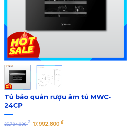
Tủ bảo quản rượu âm tủ MWC-
24CP
Giá
Giá
₫
₫
17.992.800
25.704.000
gốc
hiện