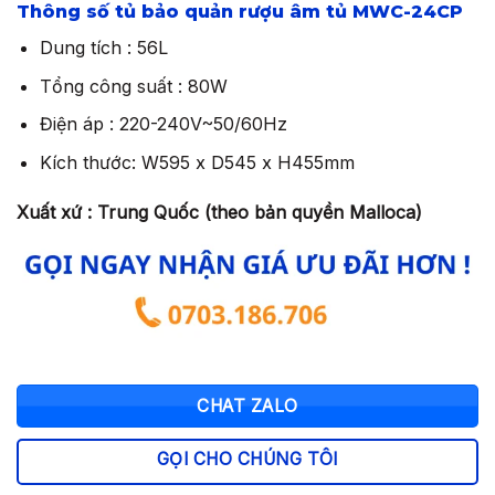
Thông số tủ bảo quản rượu âm tủ MWC-24CP
là:
tại
25.704.000 ₫.
là:
Dung tích : 56L
17.992.800 ₫.
Tổng công suất : 80W
Điện áp : 220-240V~50/60Hz
Kích thước: W595 x D545 x H455mm
Xuất xứ : Trung Quốc (theo bản quyền Malloca)
CHAT ZALO
GỌI CHO CHÚNG TÔI