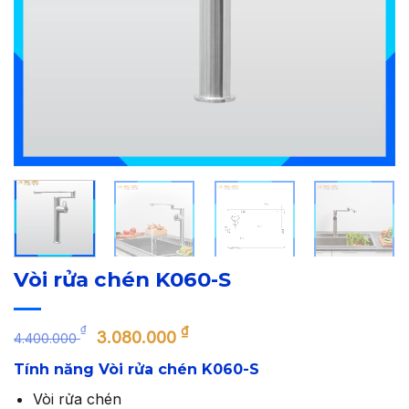
Vòi rửa chén K060-S
Giá
Giá
₫
₫
3.080.000
4.400.000
gốc
hiện
Tính năng Vòi rửa chén K060-S
là:
tại
4.400.000 ₫.
là:
Vòi rửa chén