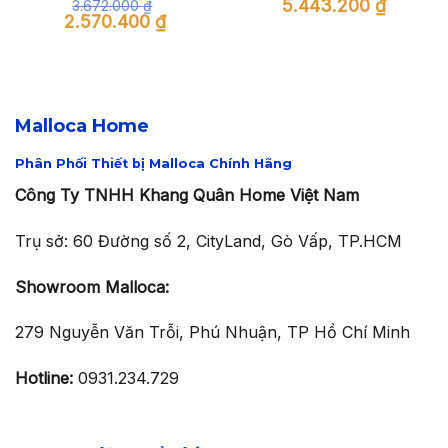
Giá
Giá
5.443.200
₫
3.672.000
₫
gốc
hiện
Giá
Giá
2.570.400
₫
là:
tại
gốc
hiện
7.776.000 ₫.
là:
là:
tại
5.443.200
3.672.000 ₫.
là:
2.570.400 ₫.
Malloca Home
Phân Phối Thiết bị Malloca Chính Hãng
Công Ty TNHH Khang Quân Home Việt Nam
Trụ sở: 60 Đường số 2, CityLand, Gò Vấp, TP.HCM
Showroom Malloca:
279 Nguyễn Văn Trỗi, Phú Nhuận, TP Hồ Chí Minh
Hotline:
0931.234.729