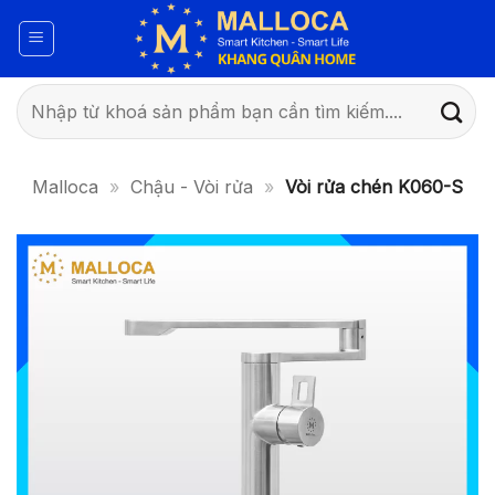
Bỏ
qua
nội
dung
Tìm
kiếm:
Malloca
»
Chậu - Vòi rửa
»
Vòi rửa chén K060-S