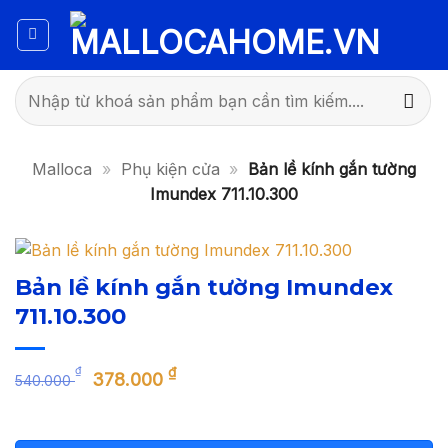
Bỏ
qua
nội
dung
Tìm
kiếm:
Malloca
»
Phụ kiện cửa
»
Bản lề kính gắn tường
Imundex 711.10.300
Bản lề kính gắn tường Imundex
711.10.300
Giá
Giá
₫
₫
378.000
540.000
gốc
hiện
là:
tại