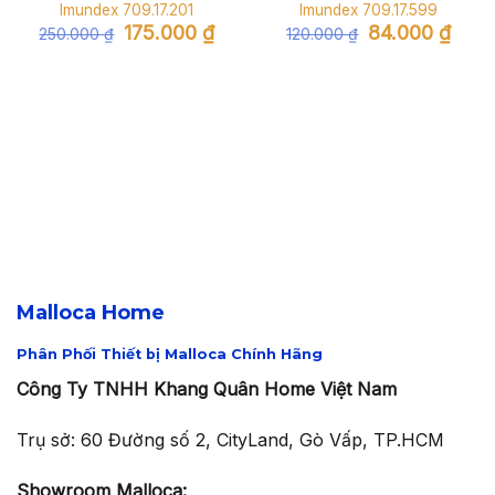
Imundex 709.17.201
Imundex 709.17.599
Giá
Giá
Giá
Giá
175.000
₫
84.000
₫
250.000
₫
120.000
₫
gốc
hiện
gốc
hiện
là:
tại
là:
tại
250.000 ₫.
là:
120.000 ₫.
là:
175.000 ₫.
84.000
Malloca Home
Phân Phối Thiết bị Malloca Chính Hãng
Công Ty TNHH Khang Quân Home Việt Nam
Trụ sở: 60 Đường số 2, CityLand, Gò Vấp, TP.HCM
Showroom Malloca: