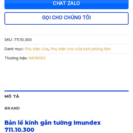
540.000 ₫.
là:
CHAT ZALO
378.000 ₫.
GỌI CHO CHÚNG TÔI
SKU:
711.10.300
Danh mục:
Phụ kiện cửa
,
Phụ kiện cho cửa kính phòng tắm
Thương hiệu:
IMUNDEX
MÔ TẢ
BRAND
Bản lề kính gắn tường Imundex
711.10.300