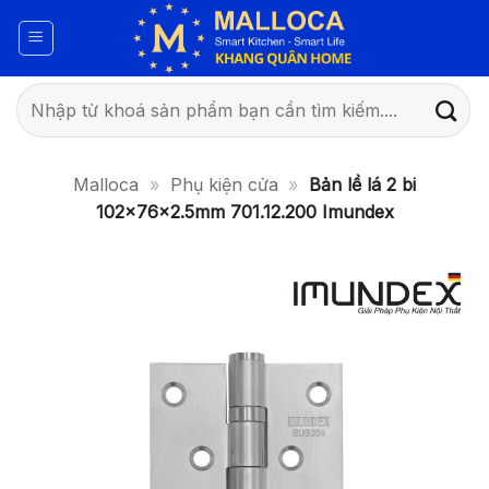
Bỏ
qua
nội
dung
Tìm
kiếm:
Malloca
»
Phụ kiện cửa
»
Bản lề lá 2 bi
102x76x2.5mm 701.12.200 Imundex