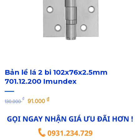
Bản lề lá 2 bi 102x76x2.5mm
701.12.200 Imundex
Giá
Giá
₫
₫
91.000
130.000
gốc
hiện
là:
tại
130.000 ₫.
là:
91.000 ₫.