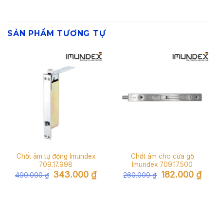
SẢN PHẨM TƯƠNG TỰ
Chốt âm tự động Imundex
Chốt âm cho cửa gỗ
709.17.998
Imundex 709.17.500
Giá
Giá
Giá
Giá
343.000
₫
182.000
₫
490.000
₫
260.000
₫
gốc
hiện
gốc
hiện
là:
tại
là:
tại
490.000 ₫.
là:
260.000 ₫.
là:
343.000 ₫.
182.0