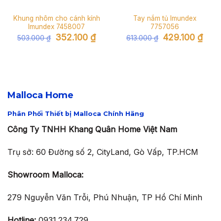
Khung nhôm cho cánh kính
Tay nắm tủ Imundex
Imundex 7458007
7757056
Giá
Giá
Giá
Giá
352.100
₫
429.100
₫
503.000
₫
613.000
₫
gốc
hiện
gốc
hiện
là:
tại
là:
tại
503.000 ₫.
là:
613.000 ₫.
là:
352.100 ₫.
429.1
Malloca Home
Phân Phối Thiết bị Malloca Chính Hãng
Công Ty TNHH Khang Quân Home Việt Nam
Trụ sở: 60 Đường số 2, CityLand, Gò Vấp, TP.HCM
Showroom Malloca:
279 Nguyễn Văn Trỗi, Phú Nhuận, TP Hồ Chí Minh
Hotline:
0931.234.729