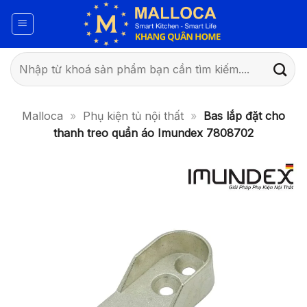
Bỏ
qua
nội
dung
Tìm
kiếm:
Malloca
»
Phụ kiện tủ nội thất
»
Bas lắp đặt cho
thanh treo quần áo Imundex 7808702