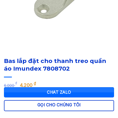
Bas lắp đặt cho thanh treo quần
áo Imundex 7808702
Giá
Giá
₫
₫
4.200
6.000
gốc
hiện
CHAT ZALO
là:
tại
6.000 ₫.
là:
GỌI CHO CHÚNG TÔI
4.200 ₫.