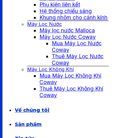
Phụ kiện liên kết
Hệ thống chiếu sáng
Khung nhôm cho cánh kính
Máy Lọc Nước
Máy lọc nước Malloca
Máy Lọc Nước Coway
Mua Máy Lọc Nước
Coway
Thuê Máy Lọc Nước
Coway
Máy Lọc Không Khí
Mua Máy Lọc Không Khí
Coway
Thuê Máy Lọc Không Khí
Coway
Về chúng tôi
Sản phẩm