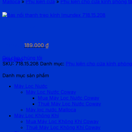
Malloca
»
Phụ kiện cửa
»
Phụ kiện cho cửa kính phòng t
Bas nối thanh treo kính I
Giá
Giá
189.000
₫
270.000
₫
gốc
hiện
là:
tại
Gọi cho chúng tôi
chat zalo
270.000 ₫.
là:
SKU:
718.15.208
Danh mục:
Phụ kiện cho cửa kính phòng
189.000 ₫.
Danh mục sản phẩm
Máy Lọc Nước
Máy Lọc Nước Coway
Mua Máy Lọc Nước Coway
Thuê Máy Lọc Nước Coway
Máy lọc nước Malloca
Máy Lọc Không Khí
Mua Máy Lọc Không Khí Coway
Thuê Máy Lọc Không Khí Coway