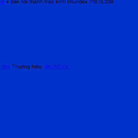
ắm
»
Bas nối thanh treo kính Imundex 718.15.208
mundex 718.15.208
 tắm
Thương hiệu:
IMUNDEX