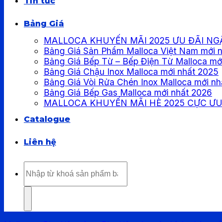
Tin tức
Bảng Giá
MALLOCA KHUYẾN MÃI 2025 ƯU ĐÃI NG
Bảng Giá Sản Phẩm Malloca Việt Nam mới 
Bảng Giá Bếp Từ – Bếp Điện Từ Malloca mớ
Bảng Giá Chậu Inox Malloca mới nhất 2025
Bảng Giá Vòi Rửa Chén Inox Malloca mới nh
Bảng Giá Bếp Gas Malloca mới nhất 2026
MALLOCA KHUYẾN MÃI HÈ 2025 CỰC ƯU
Catalogue
Liên hệ
Tìm
kiếm: