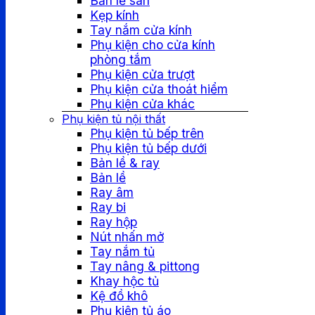
Bản lề sàn
Kẹp kính
Tay nắm cửa kính
Phụ kiện cho cửa kính
phòng tắm
Phụ kiện cửa trượt
Phụ kiện cửa thoát hiểm
Phụ kiện cửa khác
Phụ kiện tủ nội thất
Phụ kiện tủ bếp trên
Phụ kiện tủ bếp dưới
Bản lề & ray
Bản lề
Ray âm
Ray bi
Ray hộp
Nút nhấn mở
Tay nắm tủ
Tay nâng & pittong
Khay hộc tủ
Kệ đồ khô
Phụ kiện tủ áo