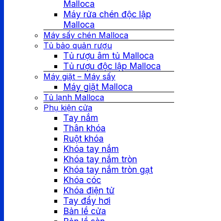
Malloca
Máy rửa chén độc lập
Malloca
Máy sấy chén Malloca
Tủ bảo quản rượu
Tủ rượu âm tủ Malloca
Tủ rượu độc lập Malloca
Máy giặt – Máy sấy
Máy giặt Malloca
Tủ lạnh Malloca
Phụ kiện cửa
Tay nắm
Thân khóa
Ruột khóa
Khóa tay nắm
Khóa tay nắm tròn
Khóa tay nắm tròn gạt
Khóa cóc
Khóa điện tử
Tay đẩy hơi
Bản lề cửa