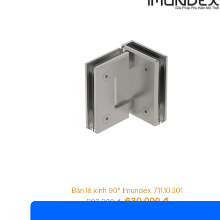
Bản lề kính 90° Imundex 711.10.301
Giá
Giá
630.000
₫
900.000
₫
gốc
hiện
là:
tại