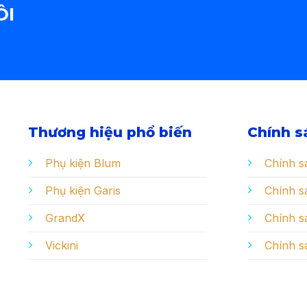
215.000 ₫.
là:
ÔI
150.500 ₫.
Thương hiệu phổ biến
Chính s
Phụ kiện Blum
Chính s
Phụ kiện Garis
Chính sá
GrandX
Chính s
Vickini
Chính s