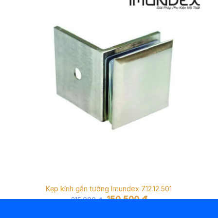
Kẹp kính gắn tường Imundex 712.12.501
Giá
Giá
150.500
₫
215.000
₫
gốc
hiện
là:
tại