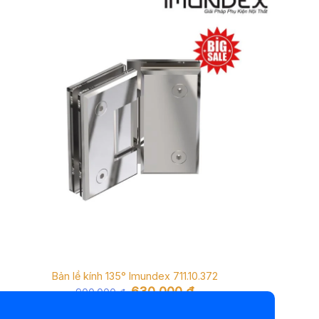
Bản lề kính 135° Imundex 711.10.372
Giá
Giá
630.000
₫
900.000
₫
gốc
hiện
là:
tại