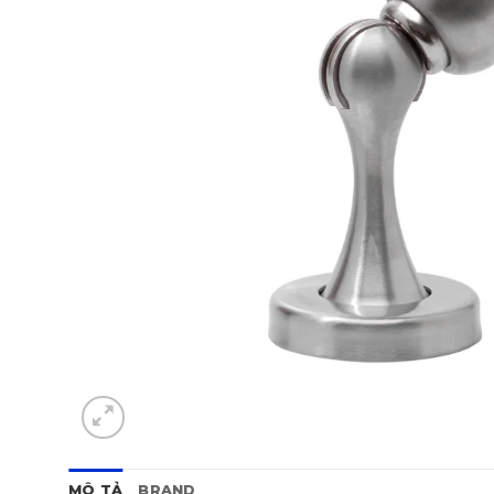
MÔ TẢ
BRAND