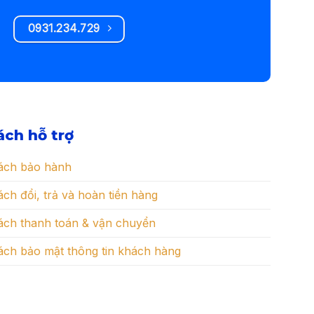
900.000 ₫.
là:
630.000 ₫.
0931.234.729
ách hỗ trợ
ách bảo hành
ch đổi, trả và hoàn tiền hàng
ách thanh toán & vận chuyển
ách bảo mật thông tin khách hàng