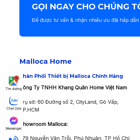
900.000 ₫.
là:
GỌI NGAY CHO CHÚNG T
630.000 ₫.
Để được tư vấn & nhận nhiều ưu đãi hấp dẫn
Malloca Home
Phân Phối Thiết bị Malloca Chính Hãng
Công Ty TNHH Khang Quân Home Việt Nam
Tìm đường
Trụ sở: 60 Đường số 2, CityLand, Gò Vấp,
TP.HCM
Chat Zalo
Showroom Malloca:
Messenger
279 Nguyễn Văn Trỗi, Phú Nhuận, TP Hồ Chí