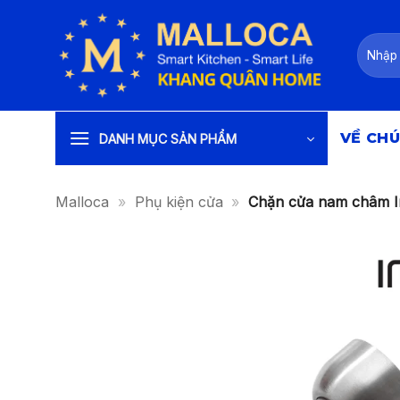
Bỏ
qua
Tìm
nội
kiếm:
dung
VỀ CHÚ
DANH MỤC SẢN PHẨM
Malloca
»
Phụ kiện cửa
»
Chặn cửa nam châm I